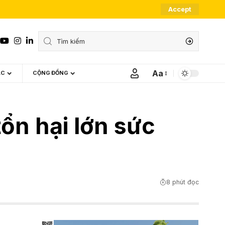
Accept
Aa
ÁC
CỘNG ĐỒNG
Font
Resizer
ổn hại lớn sức
8 phút đọc