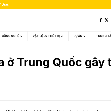
f Use
.
CÔNG NGHỆ
VẬT LIỆU / THIẾT BỊ
DỰ ÁN
TƯƠNG T
a ở Trung Quốc gây t