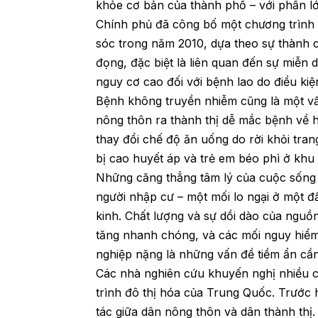
khỏe cơ bản của thành phố – với phần l
Chính phủ đã công bố một chương trình 
sóc trong năm 2010, dựa theo sự thành 
đọng, đặc biệt là liên quan đến sự miễn 
nguy cơ cao đối với bệnh lao do điều ki
Bệnh không truyền nhiễm cũng là một vấ
nông thôn ra thành thị dễ mắc bệnh về 
thay đổi chế độ ăn uống do rời khỏi trang
bị cao huyết áp và trẻ em béo phì ở khu
Những căng thẳng tâm lý của cuộc sống t
người nhập cư – một mối lo ngại ở một đ
kinh. Chất lượng và sự dồi dào của nguồn
tăng nhanh chóng, và các mối nguy hiểm
nghiệp nặng là những vấn đề tiềm ẩn cầ
Các nhà nghiên cứu khuyến nghị nhiều c
trình đô thị hóa của Trung Quốc. Trước h
tác giữa dân nông thôn và dân thành thị.