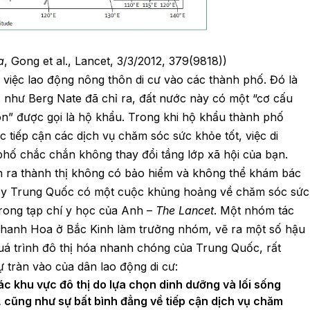
a
, Gong et al., Lancet, 3/3/2012, 379(9818))
a việc lao động nông thôn di cư vào các thành phố. Đó là
, như Berg Nate đã chỉ ra, đất nước này có một “cơ cấu
hôn” được gọi là hộ khẩu. Trong khi hộ khẩu thành phố
ệc tiếp cận các dịch vụ chăm sóc sức khỏe tốt, việc di
phố chắc chắn không thay đổi tầng lớp xã hội của bạn.
ôn ra thành thị không có bảo hiểm và không thể khám bác
hấy Trung Quốc có một cuộc khủng hoảng về chăm sóc sức
trong tạp chí y học của Anh –
The Lancet
. Một nhóm tác
Thanh Hoa ở Bắc Kinh làm trưởng nhóm, vẽ ra một số hậu
quá trình đô thị hóa nhanh chóng của Trung Quốc, rất
ự tràn vào của dân lao động di cư:
ác khu vực đô thị do lựa chọn dinh dưỡng và lối sống
, cũng như sự bất bình đẳng về tiếp cận dịch vụ chăm