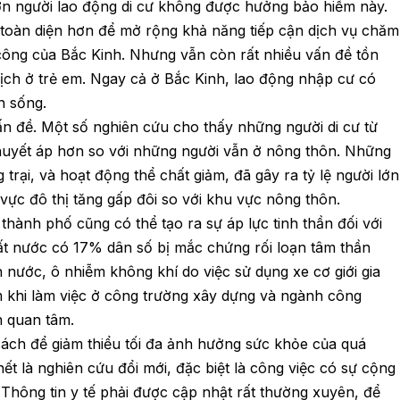
ớn người lao động di cư không được hưởng bảo hiểm này.
toàn diện hơn để mở rộng khả năng tiếp cận dịch vụ chăm
công của Bắc Kinh. Nhưng vẫn còn rất nhiều vấn đề tồn
dịch ở trẻ em. Ngay cả ở Bắc Kinh, lao động nhập cư có
ện sống.
n đề. Một số nghiên cứu cho thấy những người di cư từ
huyết áp hơn so với những người vẫn ở nông thôn. Những
 trại, và hoạt động thể chất giảm, đã gây ra tỷ lệ người lớn
 vực đô thị tăng gấp đôi so với khu vực nông thôn.
hành phố cũng có thể tạo ra sự áp lực tinh thần đối với
ất nước có 17% dân số bị mắc chứng rối loạn tâm thần
 nước, ô nhiễm không khí do việc sử dụng xe cơ giới gia
 khi làm việc ở công trường xây dựng và ngành công
n quan tâm.
ách để giảm thiểu tối đa ảnh hưởng sức khỏe của quá
ết là nghiên cứu đổi mới, đặc biệt là công việc có sự cộng
 Thông tin y tế phải được cập nhật rất thường xuyên, để