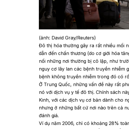
(ảnh: David Gray/Reuters)
Đô thị hóa thường gây ra rất nhiều mối 
dẫn đến chấn thương (do cơ giới hóa tăng
nối những nơi thường bị cô lập, như trư
nguy cơ lây lan các bệnh truyền nhiễm g
bệnh không truyền nhiễm trong đó có rố
Ở Trung Quốc, những vấn đề này rất phứ
nó với dịch vụ y tế đô thị. Chính sách n
Kinh, với các dịch vụ cơ bản dành cho ng
nhưng ở những bất cứ nơi nào trên cả nướ
đánh giá.
Ví dụ năm 2006, chỉ có khoảng 28% toà