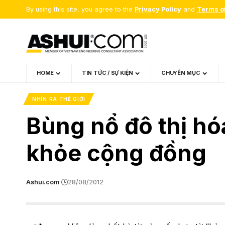
By using this site, you agree to the
Privacy Policy
and
Terms o
HOME
TIN TỨC / SỰ KIỆN
CHUYÊN MỤC
NHÌN RA THẾ GIỚI
Bùng nổ đô thị hó
khỏe cộng đồng
Ashui.com
28/08/2012