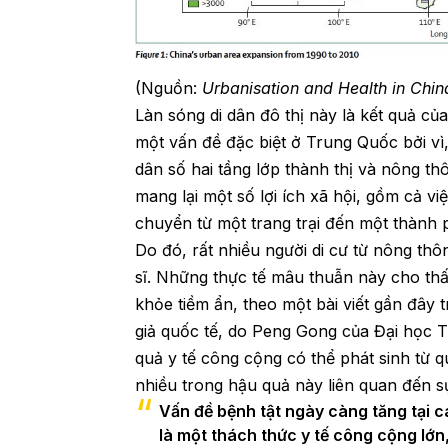
(Nguồn:
Urbanisation and Health in Chin
Làn sóng di dân đô thị này là kết quả củ
một vấn đề đặc biệt ở Trung Quốc bởi vì
dân số hai tầng lớp thành thị và nông t
mang lại một số lợi ích xã hội, gồm cả vi
chuyển từ một trang trại đến một thành 
Do đó, rất nhiều người di cư từ nông th
sĩ. Những thực tế mâu thuẫn này cho t
khỏe tiềm ẩn, theo một bài viết gần đây 
giả quốc tế, do Peng Gong của Đại học 
quả y tế công cộng có thể phát sinh từ 
nhiều trong hậu quả này liên quan đến s
Vấn đề bệnh tật ngày càng tăng tại c
là một thách thức y tế công cộng lớn