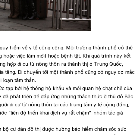
nguy hiểm về y tế công cộng. Môi trường thành phố có thể
 hoặc việc làm mới) hoặc bệnh tật. Khi quá trình này kết
ờng hợp di cư từ nông thôn ra thành thị ở Trung Quốc,
ia tăng. Di chuyển tới một thành phố cũng có nguy cơ mắc
i loạn tâm thần.
c tạp bởi hệ thống hộ khẩu và mối quan hệ chặt chẽ của
ày đã phát triển để đáp ứng những thách thức ở thủ đô Bắc
ười di cư từ nông thôn tại các trung tâm y tế cộng đồng,
c “tiến độ triển khai dịch vụ rất chậm”, nhóm tác giả
n bộ cư dân đô thị được hưởng bảo hiểm chăm sóc sức