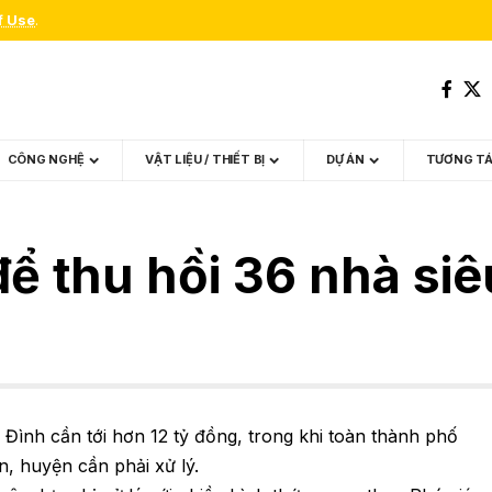
f Use
.
CÔNG NGHỆ
VẬT LIỆU / THIẾT BỊ
DỰ ÁN
TƯƠNG T
ể thu hồi 36 nhà si
Đình cần tới hơn 12 tỷ đồng, trong khi toàn thành phố
, huyện cần phải xử lý.