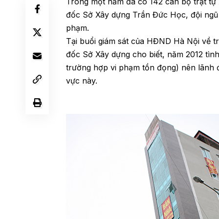
Trong một năm đã có 142 cán bộ trật tự 
đốc Sở Xây dựng Trần Đức Học, đội ngũ c
phạm.
Tại buổi giám sát của HĐND Hà Nội về t
đốc Sở Xây dựng cho biết, năm 2012 tình
trường hợp vi phạm tồn đọng) nên lãnh đ
vực này.