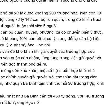
Vương bị xử lý cương quyết nên làm gương cho chủ các
phố đã xử lý được khoảng 200 trường hợp, hiện còn 191
ội cũng xử lý 142 cán bộ liên quan, trong đó khiển trách
 4 người, buộc thôi việc 5 người…
ũ cán bộ quận, huyện, phường, xã có chuyển biến ý thức,
có khoảng 10% cán bộ bị xử lý, song đổi lại cán bộ hiện
xử lý vi phạm”, ông Học nói.
vấn đề khó khăn khi giải quyết các trường hợp siêu
 vào cuộc còn chậm, lúng túng trong việc giải quyết và
c tiến độc thành phố đề ra.
iêu mỏng còn khó khăn, một số hộ muốn hợp khối nhà
 chính quyền giải quyết. Với các thửa đất trong diện
ớn, như quận Ba Đình tạm tính thu hồi 36 trường hợp, kinh
hiều nhất như Ba Đình cần tới 450 tỷ đồng. Với 148 trường
n rất lớn”, ông Học nói.