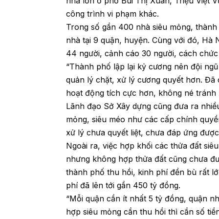
nhà lớn ở phố Bùi Thị Xuân, Triệu Việt 
công trình vi phạm khác.
Trong số gần 400 nhà siêu mỏng, thành 
nhà tại 9 quận, huyện. Cùng với đó, Hà N
44 người, cảnh cáo 30 người, cách chức
“Thành phố lập lại kỷ cương nên đội ng
quản lý chặt, xử lý cương quyết hơn. Đã 
hoạt động tích cực hơn, không né tránh 
Lãnh đạo Sở Xây dựng cũng đưa ra nhiều 
mỏng, siêu méo như các cấp chính quyền
xử lý chưa quyết liệt, chưa đáp ứng đượ
Ngoài ra, việc hợp khối các thửa đất s
nhưng không hợp thửa đất cũng chưa được
thành phố thu hồi, kinh phí đền bù rất l
phí đã lên tới gần 450 tỷ đồng.
“Mỗi quận cần ít nhất 5 tỷ đồng, quận n
hợp siêu mỏng cần thu hồi thì cần số tiề