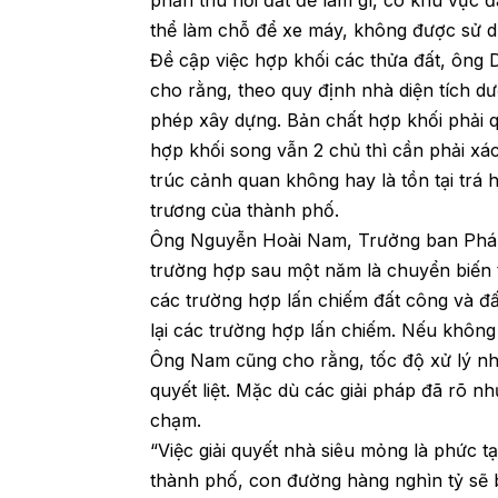
phần thu hồi đất để làm gì, có khu vực 
thể làm chỗ để xe máy, không được sử d
Đề cập việc hợp khối các thửa đất, ông
cho rằng, theo quy định nhà diện tích d
phép xây dựng. Bản chất hợp khối phải 
hợp khối song vẫn 2 chủ thì cần phải xá
trúc cảnh quan không hay là tồn tại trá 
trương của thành phố.
Ông Nguyễn Hoài Nam, Trưởng ban Pháp 
trường hợp sau một năm là chuyển biến tí
các trường hợp lấn chiếm đất công và đ
lại các trường hợp lấn chiếm. Nếu không q
Ông Nam cũng cho rằng, tốc độ xử lý n
quyết liệt. Mặc dù các giải pháp đã rõ n
chạm.
“Việc giải quyết nhà siêu mỏng là phức t
thành phố, con đường hàng nghìn tỷ sẽ bị