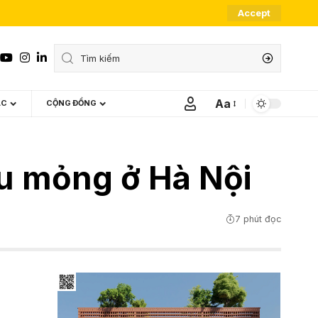
Accept
Aa
ÁC
CỘNG ĐỒNG
Font
Resizer
êu mỏng ở Hà Nội
7 phút đọc