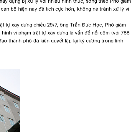
xây dựng bị xử lý với nhiều hình thức, song theo Phó giám
án bộ hiện nay đã tích cực hơn, không né tránh xử lý vi
rật tự xây dựng chiều 29/7, ông Trần Đức Học, Phó giám
 hình vi phạm trật tự xây dựng là vấn đề nổi cộm (với 788
ạo thành phố đã kiên quyết lập lại kỷ cương trong lĩnh