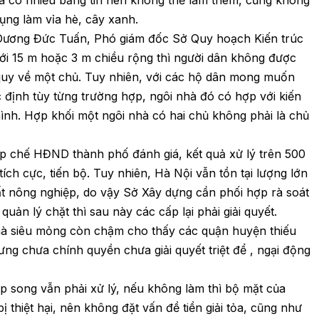
đã có nhiều bảng tin nên không thể làm thêm, cũng không
ụng làm vỉa hè, cây xanh.
 Dương Đức Tuấn, Phó giám đốc Sở Quy hoạch Kiến trúc
ưới 15 m hoặc 3 m chiều rộng thì người dân không được
quy về một chủ. Tuy nhiên, với các hộ dân mong muốn
c định tùy từng trường hợp, ngôi nhà đó có hợp với kiến
hình. Hợp khối một ngôi nhà có hai chủ không phải là chủ
chế HĐND thành phố đánh giá, kết quả xử lý trên 500
ch cực, tiến bộ. Tuy nhiên, Hà Nội vẫn tồn tại lượng lớn
ất nông nghiệp, do vậy Sở Xây dựng cần phối hợp rà soát
uản lý chặt thì sau này các cấp lại phải giải quyết.
hà siêu mỏng còn chậm cho thấy các quận huyện thiếu
hưng chưa chính quyền chưa giải quyết triệt để , ngại động
ạp song vẫn phải xử lý, nếu không làm thì bộ mặt của
 thiệt hại, nên không đặt vấn đề tiền giải tỏa, cũng như