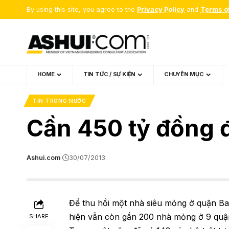
By using this site, you agree to the
Privacy Policy
and
Terms o
HOME
TIN TỨC / SỰ KIỆN
CHUYÊN MỤC
TIN TRONG NƯỚC
Cần 450 tỷ đồng đ
Ashui.com
30/07/2013
Để thu hồi một nhà siêu mỏng ở quận Ba 
hiện vẫn còn gần 200 nhà mỏng ở 9 quận
SHARE