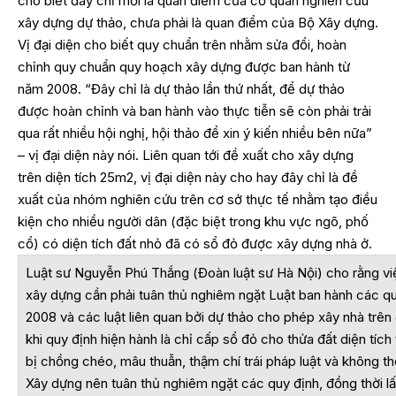
cho biết đây chỉ mới là quan điểm của cơ quan nghiên cứu
xây dựng dự thảo, chưa phải là quan điểm của Bộ Xây dựng.
Vị đại diện cho biết quy chuẩn trên nhằm sửa đổi, hoàn
chỉnh quy chuẩn quy hoạch xây dựng được ban hành từ
năm 2008. “Đây chỉ là dự thảo lần thứ nhất, để dự thảo
được hoàn chỉnh và ban hành vào thực tiễn sẽ còn phải trải
qua rất nhiều hội nghị, hội thảo để xin ý kiến nhiều bên nữa”
– vị đại diện này nói. Liên quan tới đề xuất cho xây dựng
trên diện tích 25m2, vị đại diện này cho hay đây chỉ là đề
xuất của nhóm nghiên cứu trên cơ sở thực tế nhằm tạo điều
kiện cho nhiều người dân (đặc biệt trong khu vực ngõ, phố
cổ) có diện tích đất nhỏ đã có sổ đỏ được xây dựng nhà ở.
Luật sư Nguyễn Phú Thắng (Đoàn luật sư Hà Nội) cho rằng v
xây dựng cần phải tuân thủ nghiêm ngặt Luật ban hành các q
2008 và các luật liên quan bởi dự thảo cho phép xây nhà trên 
khi quy định hiện hành là chỉ cấp sổ đỏ cho thửa đất diện tích
bị chồng chéo, mâu thuẫn, thậm chí trái pháp luật và không t
Xây dựng nên tuân thủ nghiêm ngặt các quy định, đồng thời lấ