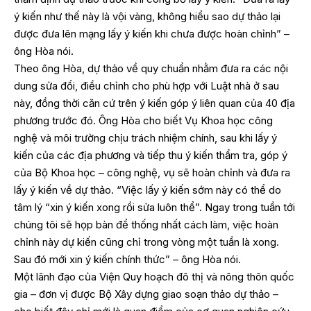
ý kiến như thế này là vội vàng, không hiểu sao dự thảo lại
được đưa lên mạng lấy ý kiến khi chưa được hoàn chỉnh” –
ông Hòa nói.
Theo ông Hòa, dự thảo về quy chuẩn nhằm đưa ra các nội
dung sửa đổi, điều chỉnh cho phù hợp với Luật nhà ở sau
này, đồng thời căn cứ trên ý kiến góp ý liên quan của 40 địa
phương trước đó. Ông Hòa cho biết Vụ Khoa học công
nghệ và môi trường chịu trách nhiệm chính, sau khi lấy ý
kiến của các địa phương và tiếp thu ý kiến thẩm tra, góp ý
của Bộ Khoa học – công nghệ, vụ sẽ hoàn chỉnh và đưa ra
lấy ý kiến về dự thảo. “Việc lấy ý kiến sớm này có thể do
tâm lý “xin ý kiến xong rồi sửa luôn thể”. Ngay trong tuần tới
chúng tôi sẽ họp bàn để thống nhất cách làm, việc hoàn
chỉnh này dự kiến cũng chỉ trong vòng một tuần là xong.
Sau đó mới xin ý kiến chính thức” – ông Hòa nói.
Một lãnh đạo của Viện Quy hoạch đô thị và nông thôn quốc
gia – đơn vị được Bộ Xây dựng giao soạn thảo dự thảo –