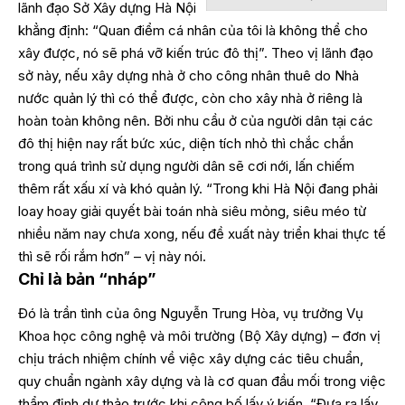
lãnh đạo Sở Xây dựng Hà Nội
khẳng định: “Quan điểm cá nhân của tôi là không thể cho
xây được, nó sẽ phá vỡ kiến trúc đô thị”. Theo vị lãnh đạo
sở này, nếu xây dựng nhà ở cho công nhân thuê do Nhà
nước quản lý thì có thể được, còn cho xây nhà ở riêng là
hoàn toàn không nên. Bởi nhu cầu ở của người dân tại các
đô thị hiện nay rất bức xúc, diện tích nhỏ thì chắc chắn
trong quá trình sử dụng người dân sẽ cơi nới, lấn chiếm
thêm rất xấu xí và khó quản lý. “Trong khi Hà Nội đang phải
loay hoay giải quyết bài toán nhà siêu mỏng, siêu méo từ
nhiều năm nay chưa xong, nếu đề xuất này triển khai thực tế
thì sẽ rối rắm hơn” – vị này nói.
Chỉ là bản “nháp”
Đó là trần tình của ông Nguyễn Trung Hòa, vụ trưởng Vụ
Khoa học công nghệ và môi trường (Bộ Xây dựng) – đơn vị
chịu trách nhiệm chính về việc xây dựng các tiêu chuẩn,
quy chuẩn ngành xây dựng và là cơ quan đầu mối trong việc
thẩm định dự thảo trước khi công bố lấy ý kiến. “Đưa ra lấy