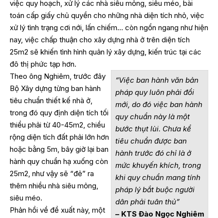
việc quy hoạch, xử lý các nhà siêu mỏng, siêu méo, bài
toán cấp giấy chủ quyền cho những nhà diện tích nhỏ, việc
xử lý tình trạng cơi nới, lấn chiếm… còn ngổn ngang như hiện
nay, việc chấp thuận cho xây dựng nhà ở trên diện tích
25m2 sẽ khiến tình hình quản lý xây dựng, kiến trúc tại các
đô thị phức tạp hơn.
Theo ông Nghiêm, trước đây
“Việc ban hành văn bản
Bộ Xây dựng từng ban hành
pháp quy luôn phải đổi
tiêu chuẩn thiết kế nhà ở,
mới, do đó việc ban hành
trong đó quy định diện tích tối
quy chuẩn này là một
thiểu phải từ 40-45m2, chiều
bước thụt lùi. Chưa kể
rộng diện tích đất phải lớn hơn
tiêu chuẩn được ban
hoặc bằng 5m, bây giờ lại ban
hành trước đó chỉ là ở
hành quy chuẩn hạ xuống còn
mức khuyến khích, trong
25m2, như vậy sẽ “đẻ” ra
khi quy chuẩn mang tính
thêm nhiều nhà siêu mỏng,
pháp lý bắt buộc người
siêu méo.
dân phải tuân thủ”
Phản hồi về đề xuất này, một
– KTS Đào Ngọc Nghiêm