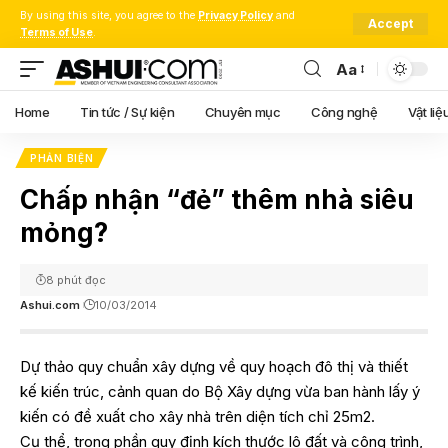
By using this site, you agree to the
Privacy Policy
and
Accept
Terms of Use
.
Aa
Font
Resizer
Home
Tin tức / Sự kiện
Chuyên mục
Công nghệ
Vật liệ
PHẢN BIỆN
Chấp nhận “đẻ” thêm nhà siêu
mỏng?
8 phút đọc
Ashui.com
10/03/2014
Dự thảo quy chuẩn xây dựng về quy hoạch đô thị và thiết
kế kiến trúc, cảnh quan do Bộ Xây dựng vừa ban hành lấy ý
kiến có đề xuất cho xây nhà trên diện tích chỉ 25m2.
Cụ thể, trong phần quy định kích thước lô đất và công trình,