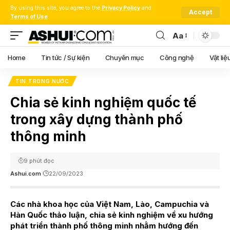
By using this site, you agree to the
Privacy Policy
and
Accept
Terms of Use
.
Aa
Font
Resizer
Home
Tin tức / Sự kiện
Chuyên mục
Công nghệ
Vật liệ
TIN TRONG NƯỚC
Chia sẻ kinh nghiệm quốc tế
trong xây dựng thành phố
thông minh
9 phút đọc
Ashui.com
22/09/2023
Các nhà khoa học của Việt Nam, Lào, Campuchia và
Hàn Quốc thảo luận, chia sẻ kinh nghiệm về xu hướng
phát triển thành phố thông minh nhằm hướng đến