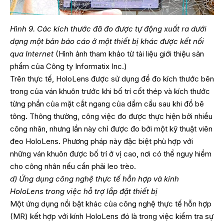
Hình 9. Các kích thước đã đo được tự động xuất ra dưới
dạng một bản báo cáo ở một thiết bị khác được kết nối
qua Internet
(Hình ảnh tham khảo từ tài liệu giới thiệu sản
phẩm của Công ty Informatix Inc.)
Trên thực tế, HoloLens được sử dụng để đo kích thước bên
trong của ván khuôn trước khi bố trí cốt thép và kích thước
từng phần của mặt cắt ngang của dầm cầu sau khi đổ bê
tông. Thông thường, công việc đo được thực hiện bởi nhiều
công nhân, nhưng lần này chỉ được đo bởi một kỹ thuật viên
đeo HoloLens. Phương pháp này đặc biệt phù hợp với
những ván khuôn được bố trí ở vị cao, nơi có thể nguy hiểm
cho công nhân nếu cần phải leo trèo.
d) Ứng dụng công nghệ thực tế hỗn hợp và kính
HoloLens trong việc hỗ trợ lắp đặt thiết bị
Một ứng dụng nổi bật khác của công nghệ thực tế hỗn hợp
(MR) kết hợp với kính HoloLens đó là trong việc kiểm tra sự