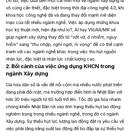
Do đó, việc đưa đến một cái nhìn mới về ngành Xây dựng là
vô cùng cần thiết, đặc biệt trong thời đại công nghệ 4.0, khi
khoa học công nghệ đã và đang thay đổi mạnh mẽ diện
mạo của rất nhiều ngành nghề. Việc áp dụng những khoa
học kỹ thuật mới, hiện đại như IoT, AI hay VR/AR/MR sẽ
giúp ngành xây dựng thay đổi từ “
vất vả, ô nhiễm, nguy
hiểm
” sang “
thu nhập, nghỉ ngơi, hi vọng
” để có thể cạnh
tranh với các ngành nghề khác trong việc thu hút nguồn
nhân lực, đặc biệt là nhân lực chất lượng cao.
2. Bối cảnh của việc ứng dụng KHCN trong
ngành Xây dựng
Già hóa dân số là vấn đề nổi cộm mà nhiều nước phát triển
đang phải đối mặt, mà trường hợp điển hình là Nhật Bản với
hơn 30 triệu người từ 65 tuổi trở lên. Tốc độ già hóa nhanh
chóng khiến Nhật Bản rơi vào tình trạng thiếu hụt lao động
nghiêm trọng trong nhiều ngành nghề, trong đó có ngành
Xây dựng. Sự thiếu hụt lực lượng lao động đặt ra yêu cầu về
việc phải tăng năng suất lao động để bù đắp lại sự thiếu hụt