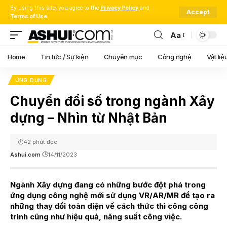
By using this site, you agree to the
Privacy Policy
and
Accept
Terms of Use
.
Aa
Font
Resizer
Home
Tin tức / Sự kiện
Chuyên mục
Công nghệ
Vật liệ
ỨNG DỤNG
Chuyển đổi số trong ngành Xây
dựng – Nhìn từ Nhật Bản
42 phút đọc
Ashui.com
14/11/2023
Ngành Xây dựng đang có những bước đột phá trong
ứng dụng công nghệ mới sử dụng VR/AR/MR để tạo ra
những thay đổi toàn diện về cách thức thi công công
trình cũng như hiệu quả, năng suất công việc.