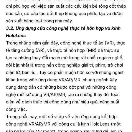
chỉ phù hợp với việc sản xuất các cấu kiện bê tông cốt thép
đúc sẵn, có cấu tạo cốt thép không quá phức tạp và được
sản xuất hàng loạt trong nhà máy.
3.2. Ứng dụng của công nghệ thực tế hỗn hợp và kính
HoloLens
Trong những năm gần đây, công nghệ thực tế ảo (VR), thực
tế tăng cường (AR), và thực tế hỗn hợp (MR) đã thực sự
tạo ra những thay đổi mạnh mẽ trong rất nhiều ngành nghề,
nổi bật nhất là trong nền công nghiệp giải trí, phim, trò chơi
điện tử, bán lẻ… Tuy có phần muộn hơn so với những ngành
khác trong việc ứng dụng VR/AR/MR, nhưng ngành Xây
dựng đang dần có những bước đột phá với những công
nghệ mới sử dụng VR/AR/MR, tạo ra những thay đổi toàn
diện về cách thức thi công cũng như hiệu quả, năng suất
công việc.
Trong phần này, một số ví dụ về việc ứng dụng kết hợp
công nghệ VR/AR/MR với công cụ là kính HoloLens (một
sản phẩm của Microsoft) trong ngành Xây dựng để làm rõ