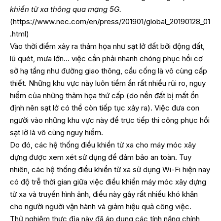
khiển từ xa thông qua mạng 5G.
(
https://www.nec.com/en/press/201901/global_20190128_01
.html
)
Vào thời điểm xảy ra thảm họa như sạt lở đất bởi động đất,
lũ quét, mưa lớn… việc cần phải nhanh chóng phục hồi cơ
sở hạ tầng như đường giao thông, cầu cống là vô cùng cấp
thiết. Những khu vực này luôn tiềm ẩn rất nhiều rủi ro, nguy
hiểm của những thảm họa thứ cấp (do nền đất bị mất ổn
định nên sạt lở có thể còn tiếp tục xảy ra). Việc đưa con
người vào những khu vực này để trực tiếp thi công phục hồi
sạt lở là vô cùng nguy hiểm.
Do đó, các hệ thống điều khiển từ xa cho máy móc xây
dựng được xem xét sử dụng để đảm bảo an toàn. Tuy
nhiên, các hệ thống điều khiển từ xa sử dụng Wi-Fi hiện nay
có độ trễ thời gian giữa việc điều khiển máy móc xây dựng
từ xa và truyền hình ảnh, điều này gây rất nhiều khó khăn
cho người người vận hành và giảm hiệu quả công việc.
Thử nghiệm thực địa này đã áp dụng các tính năng chính