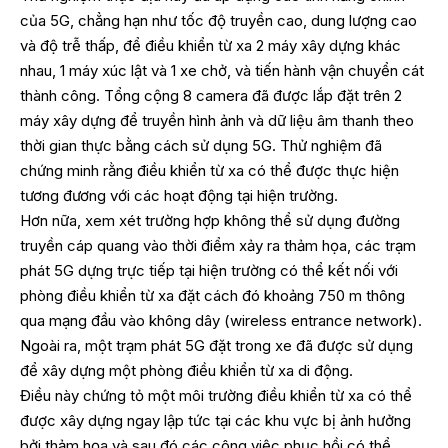
của 5G, chẳng hạn như tốc độ truyền cao, dung lượng cao
và độ trễ thấp, để điều khiển từ xa 2 máy xây dựng khác
nhau, 1 máy xúc lật và 1 xe chở, và tiến hành vận chuyển cát
thành công. Tổng cộng 8 camera đã được lắp đặt trên 2
máy xây dựng để truyền hình ảnh và dữ liệu âm thanh theo
thời gian thực bằng cách sử dụng 5G. Thử nghiệm đã
chứng minh rằng điều khiển từ xa có thể được thực hiện
tương đương với các hoạt động tại hiện trường.
Hơn nữa, xem xét trường hợp không thể sử dụng đường
truyền cáp quang vào thời điểm xảy ra thảm họa, các trạm
phát 5G dựng trực tiếp tại hiện trường có thể kết nối với
phòng điều khiển từ xa đặt cách đó khoảng 750 m thông
qua mạng đầu vào không dây (wireless entrance network).
Ngoài ra, một trạm phát 5G đặt trong xe đã được sử dụng
để xây dựng một phòng điều khiển từ xa di động.
Điều này chứng tỏ một môi trường điều khiển từ xa có thể
được xây dựng ngay lập tức tại các khu vực bị ảnh hưởng
bởi thảm họa và sau đó các công việc phục hồi có thể