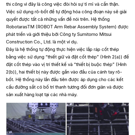
thi công vì đây là công việc đòi hỏi sự tỉ mỉ và cẩn thận.
Việc sử dụng rô-bốt để tự động hóa công đoạn này sẽ giải
quyết được tất cả những vấn đề nói trên. Hệ thống
RobotarasTM (ROBOT Arm Rebar Assembly System) được
phát triển và giới thiệu bởi Công ty Sumitomo Mitsui
Construction Co., Ltd. là một ví dụ.
Đây là hệ thống tự động thực hiện việc lắp ráp cốt thép
bằng việc sử dụng “thiết giữ và đặt cốt thép” (Hình 2(a)) để
đặt cốt thép vào vị trí thiết kế và “thiết bị buộc thép” (Hình
2(b)), hai thiết bị này được gắn vào đầu của cánh tay rô-
bốt. Hệ thống này lần đầu tiên được áp dụng cho các kết
cấu đường sắt có bố trí thanh tương đối đơn giản và được
sản xuất hàng loạt tại các nhà máy.