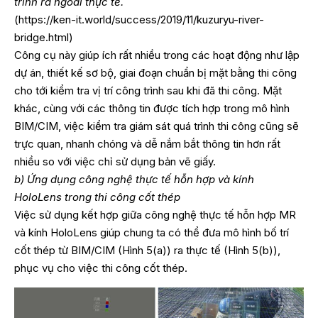
trình ra ngoài thực tế.
(
https://ken-it.world/success/2019/11/kuzuryu-river-
bridge.html
)
Công cụ này giúp ích rất nhiều trong các hoạt động như lập
dự án, thiết kế sơ bộ, giai đoạn chuẩn bị mặt bằng thi công
cho tới kiểm tra vị trí công trình sau khi đã thi công. Mặt
khác, cùng với các thông tin được tích hợp trong mô hình
BIM/CIM, việc kiểm tra giám sát quá trình thi công cũng sẽ
trực quan, nhanh chóng và dễ nắm bắt thông tin hơn rất
nhiều so với việc chỉ sử dụng bản vẽ giấy.
b) Ứng dụng công nghệ thực tế hỗn hợp và kính
HoloLens trong thi công cốt thép
Việc sử dụng kết hợp giữa công nghệ thực tế hỗn hợp MR
và kính HoloLens giúp chung ta có thể đưa mô hình bố trí
cốt thép từ BIM/CIM (Hình 5(a)) ra thực tế (Hình 5(b)),
phục vụ cho việc thi công cốt thép.