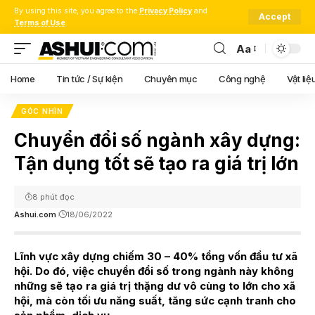
By using this site, you agree to the
Privacy Policy
and
Accept
Terms of Use
.
Aa
Font
Resizer
Home
Tin tức / Sự kiện
Chuyên mục
Công nghệ
Vật liệ
GÓC NHÌN
Chuyển đổi số ngành xây dựng:
Tận dụng tốt sẽ tạo ra giá trị lớn
8 phút đọc
Ashui.com
18/06/2022
Lĩnh vực xây dựng chiếm 30 – 40% tổng vốn đầu tư xã
hội. Do đó, việc chuyển đổi số trong ngành này không
những sẽ tạo ra giá trị thặng dư vô cùng to lớn cho xã
hội, mà còn tối ưu năng suất, tăng sức cạnh tranh cho