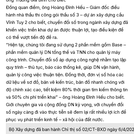
Đồng quan điểm, ông Hoàng Đình Hiếu – Giám đốc điều
hành nhà thầu thi công gói thầu số 3 – dự án xây dựng cầu
Vĩnh Tuy 2 cho biết, chuyển đổi số trong ngành xây dựng đã
khiến việc triển khai dự án được thuận lợi, tạo điều kiện để
có thể vượt tiến độ đề ra.
“Hiện tại, chúng tôi đang sử dụng 2 phần mềm gồm Base –
phần mềm quản lý DN tổng thể và TNN cho quản lý máy
công trình. Chuyển đổi số áp dụng công nghệ nhằm tạo lập
quy trình – thủ tục, báo cáo thống kê, giúp DN vận hành,
quản lý công việc thuận tiện. Đồng thời, đơn vị số hóa các
dữ liệu về sơ đồ, bản vẽ kiến trúc, bản đồ nhanh chóng với
độ chính xác cao, tiết kiệm 80% thời gian tìm kiếm thông tin
và 50% chi phí triển khai” – ông Hoàng Đình Hiếu cho biết.
Giới chuyên gia và cộng đồng DN kỳ vọng, với chuyển đổi
số ngày càng đi vào thực tiễn sẽ đem lại rất nhiều lợi ích để
phục vụ phát triển kinh tế – xã hội của đất nước.
Bộ Xây dựng đã ban hành Chỉ thị số 02/CT-BXD ngày 6/4/20