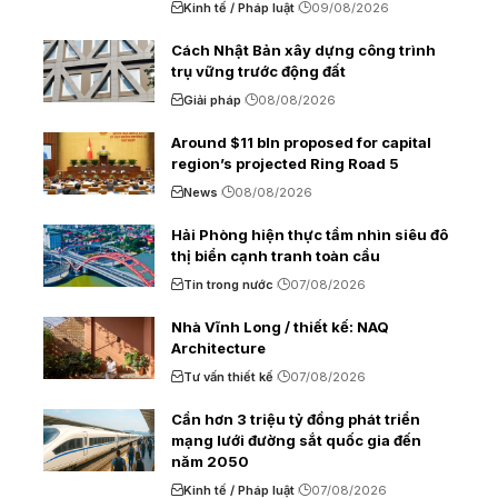
Kinh tế / Pháp luật
09/08/2026
Cách Nhật Bản xây dựng công trình
trụ vững trước động đất
Giải pháp
08/08/2026
Around $11 bln proposed for capital
region’s projected Ring Road 5
News
08/08/2026
Hải Phòng hiện thực tầm nhìn siêu đô
thị biển cạnh tranh toàn cầu
Tin trong nước
07/08/2026
Nhà Vĩnh Long / thiết kế: NAQ
Architecture
Tư vấn thiết kế
07/08/2026
Cần hơn 3 triệu tỷ đồng phát triển
mạng lưới đường sắt quốc gia đến
năm 2050
Kinh tế / Pháp luật
07/08/2026