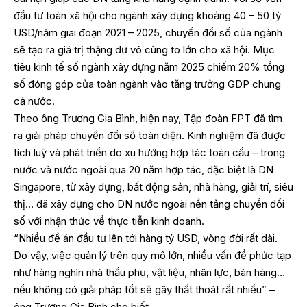
đầu tư toàn xã hội cho ngành xây dựng khoảng 40 – 50 tỷ
USD/năm giai đoạn 2021 – 2025, chuyển đổi số của ngành
sẽ tạo ra giá trị thặng dư vô cùng to lớn cho xã hội. Mục
tiêu kinh tế số ngành xây dựng năm 2025 chiếm 20% tổng
số đóng góp của toàn ngành vào tăng trưởng GDP chung
cả nước.
Theo ông Trương Gia Bình, hiện nay, Tập đoàn FPT đã tìm
ra giải pháp chuyển đổi số toàn diện. Kinh nghiệm đã được
tích luỹ và phát triển do xu hướng hợp tác toàn cầu – trong
nước và nước ngoài qua 20 năm hợp tác, đặc biệt là DN
Singapore, từ xây dựng, bất động sản, nhà hàng, giải trí, siêu
thị… đã xây dựng cho DN nước ngoài nền tảng chuyển đổi
số với nhận thức về thực tiễn kinh doanh.
“Nhiều đề án đầu tư lên tới hàng tỷ USD, vòng đời rất dài.
Do vậy, việc quản lý trên quy mô lớn, nhiều vấn đề phức tạp
như hàng nghìn nhà thầu phụ, vật liệu, nhân lực, bán hàng…
nếu không có giải pháp tốt sẽ gây thất thoát rất nhiều” –
ông Trương Gia Bình cho biết.