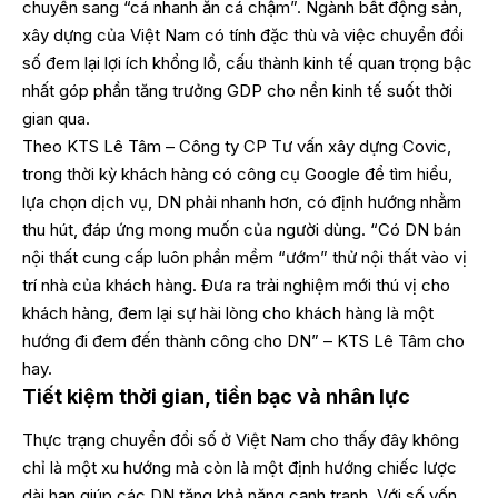
chuyển sang “cá nhanh ăn cá chậm”. Ngành bất động sản,
xây dựng của Việt Nam có tính đặc thù và việc chuyển đổi
số đem lại lợi ích khổng lồ, cấu thành kinh tế quan trọng bậc
nhất góp phần tăng trưởng GDP cho nền kinh tế suốt thời
gian qua.
Theo KTS Lê Tâm – Công ty CP Tư vấn xây dựng Covic,
trong thời kỳ khách hàng có công cụ Google để tìm hiểu,
lựa chọn dịch vụ, DN phải nhanh hơn, có định hướng nhằm
thu hút, đáp ứng mong muốn của người dùng. “Có DN bán
nội thất cung cấp luôn phần mềm “ướm” thử nội thất vào vị
trí nhà của khách hàng. Đưa ra trải nghiệm mới thú vị cho
khách hàng, đem lại sự hài lòng cho khách hàng là một
hướng đi đem đến thành công cho DN” – KTS Lê Tâm cho
hay.
Tiết kiệm thời gian, tiền bạc và nhân lực
Thực trạng chuyển đổi số ở Việt Nam cho thấy đây không
chỉ là một xu hướng mà còn là một định hướng chiếc lược
dài hạn giúp các DN tăng khả năng cạnh tranh. Với số vốn