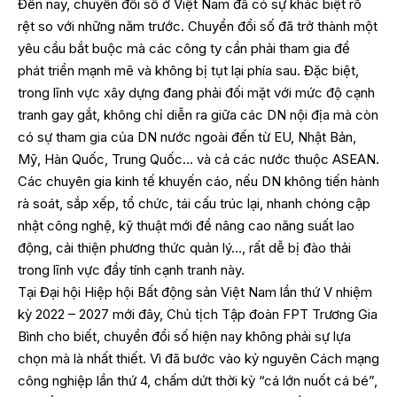
Đến nay, chuyển đổi số ở Việt Nam đã có sự khác biệt rõ
rệt so với những năm trước. Chuyển đổi số đã trở thành một
yêu cầu bắt buộc mà các công ty cần phải tham gia để
phát triển mạnh mẽ và không bị tụt lại phía sau. Đặc biệt,
trong lĩnh vực xây dựng đang phải đối mặt với mức độ cạnh
tranh gay gắt, không chỉ diễn ra giữa các DN nội địa mà còn
có sự tham gia của DN nước ngoài đến từ EU, Nhật Bản,
Mỹ, Hàn Quốc, Trung Quốc… và cả các nước thuộc ASEAN.
Các chuyên gia kinh tế khuyến cáo, nếu DN không tiến hành
rà soát, sắp xếp, tổ chức, tái cấu trúc lại, nhanh chóng cập
nhật công nghệ, kỹ thuật mới để nâng cao năng suất lao
động, cải thiện phương thức quản lý…, rất dễ bị đào thải
trong lĩnh vực đầy tính cạnh tranh này.
Tại Đại hội Hiệp hội Bất động sản Việt Nam lần thứ V nhiệm
kỳ 2022 – 2027 mới đây, Chủ tịch Tập đoàn FPT Trương Gia
Bình cho biết, chuyển đổi số hiện nay không phải sự lựa
chọn mà là nhất thiết. Vì đã bước vào kỷ nguyên Cách mạng
công nghiệp lần thứ 4, chấm dứt thời kỳ “cá lớn nuốt cá bé”,