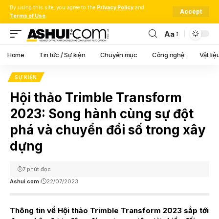
By using this site, you agree to the
Privacy Policy
and
Accept
Terms of Use
.
Aa
Font
Resizer
Home
Tin tức / Sự kiện
Chuyên mục
Công nghệ
Vật liệ
SỰ KIỆN
Hội thảo Trimble Transform
2023: Song hành cùng sự đột
phá và chuyển đổi số trong xây
dựng
7 phút đọc
Ashui.com
22/07/2023
Thông tin về Hội thảo Trimble Transform 2023 sắp tới