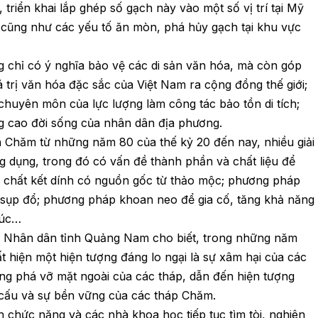
 triển khai lắp ghép số gạch này vào một số vị trí tại Mỹ
t cũng như các yếu tố ăn mòn, phá hủy gạch tại khu vực
g chỉ có ý nghĩa bảo vệ các di sản văn hóa, mà còn góp
á trị văn hóa đặc sắc của Việt Nam ra cộng đồng thế giới;
chuyên môn của lực lượng làm công tác bảo tồn di tích;
âng cao đời sống của nhân dân địa phương.
ch Chăm từ những năm 80 của thế kỷ 20 đến nay, nhiều giải
 dụng, trong đó có vấn đề thành phần và chất liệu để
g chất kết dính có nguồn gốc từ thảo mộc; phương pháp
sụp đổ; phương pháp khoan neo để gia cố, tăng khả năng
rúc…
 Nhân dân tỉnh Quảng Nam cho biết, trong những năm
 hiện một hiện tượng đáng lo ngại là sự xâm hại của các
ang phá vỡ mặt ngoài của các tháp, dẫn đến hiện tượng
cấu và sự bền vững của các tháp Chăm.
chức năng và các nhà khoa học tiếp tục tìm tòi, nghiên