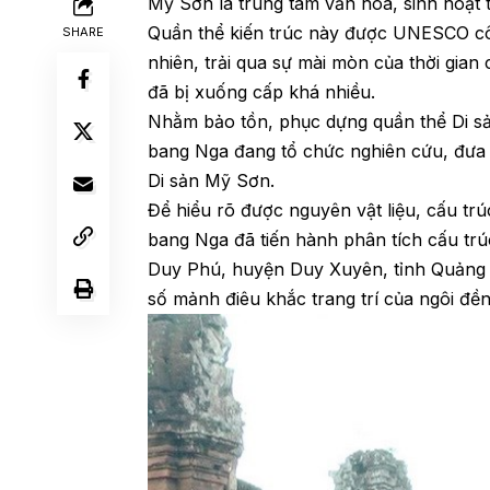
Mỹ Sơn là trung tâm văn hóa, sinh hoạt 
Quần thể kiến trúc này được UNESCO côn
SHARE
nhiên, trải qua sự mài mòn của thời gian
đã bị xuống cấp khá nhiều.
Nhằm bảo tồn, phục dựng quần thể Di sả
bang Nga đang tổ chức nghiên cứu, đưa r
Di sản Mỹ Sơn.
Để hiểu rõ được nguyên vật liệu, cấu t
bang Nga đã tiến hành phân tích cấu trú
Duy Phú, huyện Duy Xuyên, tỉnh Quảng 
số mảnh điêu khắc trang trí của ngôi đ