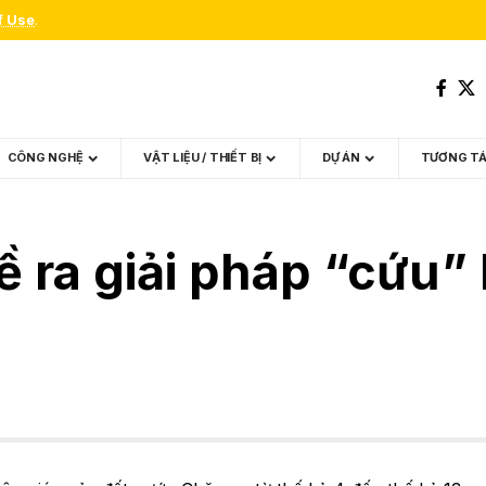
f Use
.
CÔNG NGHỆ
VẬT LIỆU / THIẾT BỊ
DỰ ÁN
TƯƠNG T
 ra giải pháp “cứu” 