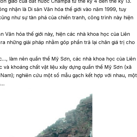
tôn giáo của đất nước Chămpa từ thế kỷ 4 đến thế kỷ 13.
g nhận là Di sản Văn hóa thế giới vào năm 1999, tuy
 cũng như sự tàn phá của chiến tranh, công trình này hiện
n Văn hóa thế giới này, hiện các nhà khoa học của Liên
a những giải pháp nhằm góp phần trả lại chân giá trị cho
rúc…, làm nên quần thể Mỹ Sơn, các nhà khoa học của Liên
c và khoáng chất vật liệu xây dựng quần thể Mỹ Sơn (xã
Nam); nghiên cứu một số mẫu gạch kết hợp với nhau, một
ền…