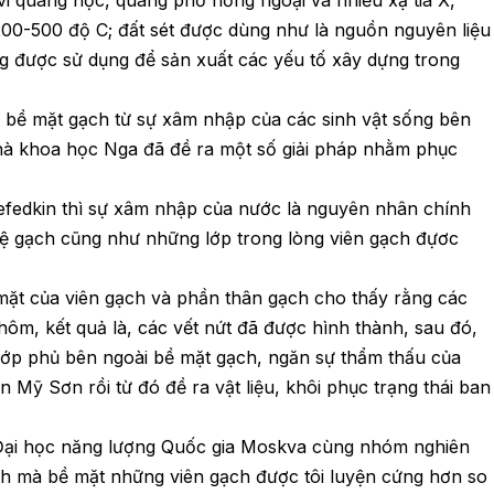
vi quang học, quang phổ hồng ngoại và nhiễu xạ tia X,
200-500 độ C; đất sét được dùng như là nguồn nguyên liệu
 được sử dụng để sản xuất các yếu tố xây dựng trong
ác bề mặt gạch từ sự xâm nhập của các sinh vật sống bên
nhà khoa học Nga đã đề ra một số giải pháp nhằm phục
efedkin thì sự xâm nhập của nước là nguyên nhân chính
vệ gạch cũng như những lớp trong lòng viên gạch đựơc
mặt của viên gạch và phần thân gạch cho thấy rằng các
nhôm, kết quả là, các vết nứt đã được hình thành, sau đó,
 lớp phủ bên ngoài bề mặt gạch, ngăn sự thẩm thấu của
n Mỹ Sơn rồi từ đó đề ra vật liệu, khôi phục trạng thái ban
 Đại học năng lượng Quốc gia Moskva cùng nhóm nghiên
ạch mà bề mặt những viên gạch được tôi luyện cứng hơn so