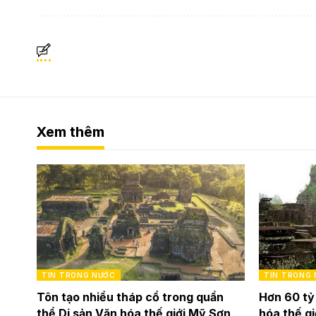
Xem thêm
TIN TRONG NƯỚC
TIN TRONG
Tôn tạo nhiều tháp cổ trong quần
Hơn 60 tỷ
thể Di sản Văn hóa thế giới Mỹ Sơn
hóa thế g