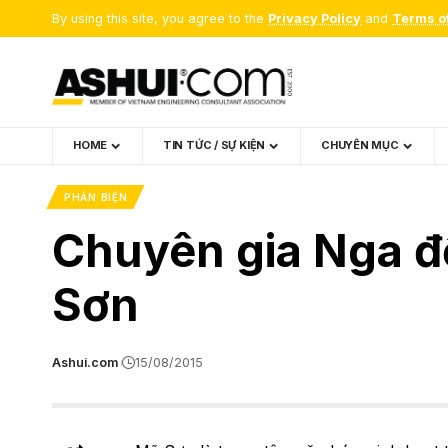
By using this site, you agree to the
Privacy Policy
and
Terms o
HOME
TIN TỨC / SỰ KIỆN
CHUYÊN MỤC
PHẢN BIỆN
Chuyên gia Nga đề
Sơn
Ashui.com
15/08/2015