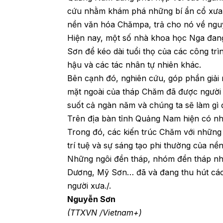
cứu nhằm khám phá những bí ẩn cổ xưa, 
nền văn hóa Chămpa, trả cho nó về nguyê
Hiện nay, một số nhà khoa học Nga đan
Sơn để kéo dài tuổi thọ của các công trìn
hậu và các tác nhân tự nhiên khác.
Bên cạnh đó, nghiên cứu, góp phần giải
mặt ngoài của tháp Chăm đã được người 
suốt cả ngàn năm và chúng ta sẽ làm gì 
Trên địa bàn tỉnh Quảng Nam hiện có nhiề
Trong đó, các kiến trúc Chăm với những 
trí tuệ và sự sáng tạo phi thường của 
Những ngôi đền tháp, nhóm đền tháp nh
Dương, Mỹ Sơn… đã và đang thu hút các
người xưa./.
Nguyễn Sơn
(TTXVN /Vietnam+)