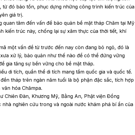
từ đó bảo tồn, phục dựng những công trình kiến trúc của
n giá trị.
g quan tâm đến vấn đề bảo quản bề mặt tháp Chăm tại Mỹ
h kiến trúc này, chống lại sự xâm thực của thời tiết, khí
 mã một vấn đề từ trước đến nay còn đang bỏ ngỏ, đó là
xưa xử lý, bảo quản như thế nào để có thể đứng vững
để gia tăng sự bền vững cho bề mặt tháp.
u di tích, quần thể di tích mang tầm quốc gia và quốc tế.
đền tháp trên ngàn năm tuổi là bộ phận đặc sắc, tích hợp
nền văn hóa Chămpa.
ư Chiên Đàn, Khương Mỹ, Bằng An, Phật viện Đồng
 nhà nghiên cứu trong và ngoài nước khám phá bí ẩn của