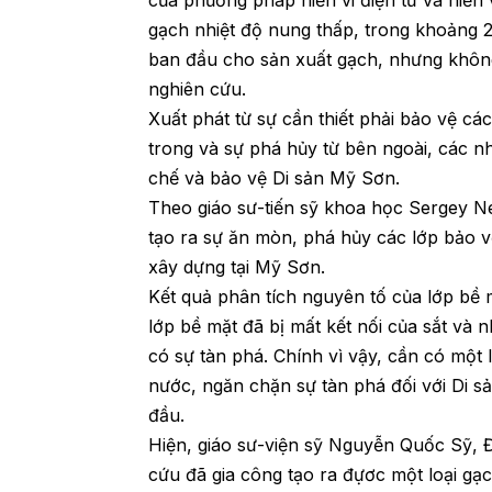
của phương pháp hiển vi điện tử và hiển 
gạch nhiệt độ nung thấp, trong khoảng 
ban đầu cho sản xuất gạch, nhưng không
nghiên cứu.
Xuất phát từ sự cần thiết phải bảo vệ c
trong và sự phá hủy từ bên ngoài, các 
chế và bảo vệ Di sản Mỹ Sơn.
Theo giáo sư-tiến sỹ khoa học Sergey N
tạo ra sự ăn mòn, phá hủy các lớp bảo 
xây dựng tại Mỹ Sơn.
Kết quả phân tích nguyên tố của lớp bề 
lớp bề mặt đã bị mất kết nối của sắt và 
có sự tàn phá. Chính vì vậy, cần có một
nước, ngăn chặn sự tàn phá đối với Di sả
đầu.
Hiện, giáo sư-viện sỹ Nguyễn Quốc Sỹ,
cứu đã gia công tạo ra đựơc một loại g