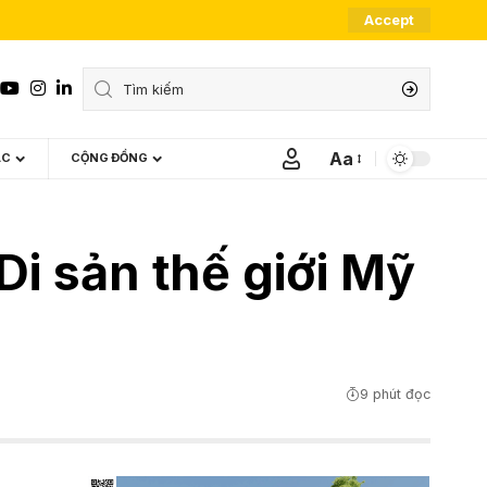
Accept
Aa
ÁC
CỘNG ĐỒNG
Font
Resizer
Di sản thế giới Mỹ
9 phút đọc