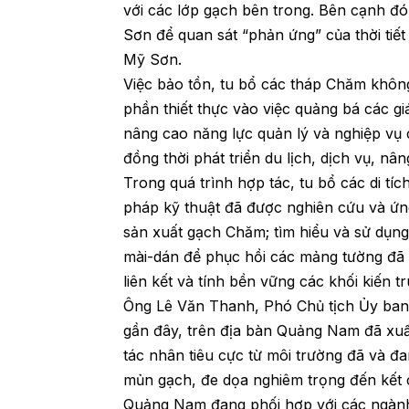
với các lớp gạch bên trong. Bên cạnh đó,
Sơn để quan sát “phản ứng” của thời tiế
Mỹ Sơn.
Việc bảo tồn, tu bổ các tháp Chăm khôn
phần thiết thực vào việc quảng bá các gi
nâng cao năng lực quản lý và nghiệp vụ 
đồng thời phát triển du lịch, dịch vụ, n
Trong quá trình hợp tác, tu bổ các di tí
pháp kỹ thuật đã được nghiên cứu và ứng
sản xuất gạch Chăm; tìm hiểu và sử dụn
mài-dán để phục hồi các mảng tường đã 
liên kết và tính bền vững các khối kiến t
Ông Lê Văn Thanh, Phó Chủ tịch Ủy ban
gần đây, trên địa bàn Quảng Nam đã xuất
tác nhân tiêu cực từ môi trường đã và đ
mủn gạch, đe dọa nghiêm trọng đến kết 
Quảng Nam đang phối hợp với các ngành 