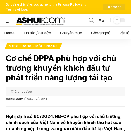
By using this site, you agree to the
Privacy Policy
and
Accept
Terms of Use
.
Aa
Font
Resizer
Home
Tin tức / Sự kiện
Chuyên mục
Công nghệ
Vật liệ
NĂNG LƯỢNG - MÔI TRƯỜNG
Cơ chế DPPA phù hợp với chủ
trương khuyến khích đầu tư
phát triển năng lượng tái tạo
12 phút đọc
Ashui.com
05/07/2024
Nghị định số 80/2024/NĐ-CP phù hợp với chủ trương,
chính sách của Việt Nam về khuyến khích thu hút các
doanh nghiệp trong và ngoài nước đầu tư tại Việt Nam,