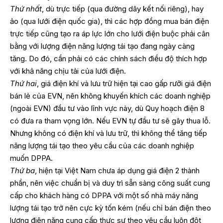
Thứ nhất
, dù trực tiếp (qua đường dây kết nối riêng), hay
ảo (qua lưới điện quốc gia), thì các hợp đồng mua bán điện
trực tiếp cũng tạo ra áp lực lớn cho lưới điện buộc phải cân
bằng với lượng điện năng lượng tái tạo đang ngày càng
tăng. Do đó, cần phải có các chính sách điều độ thích hợp
với khả năng chịu tải của lưới điện.
Thứ hai
, giá điện khí và lưu trữ hiện tại cao gấp rưỡi giá điện
bán lẻ của EVN, nên không khuyến khích các doanh nghiệp
(ngoài EVN) đầu tư vào lĩnh vực này, dù Quy hoạch điện 8
có đưa ra tham vọng lớn. Nếu EVN tự đầu tư sẽ gây thua lỗ.
Nhưng không có điện khí và lưu trữ, thì không thể tăng tiếp
năng lượng tái tạo theo yêu cầu của các doanh nghiệp
muốn DPPA.
Thứ ba
, hiện tại Việt Nam chưa áp dụng giá điện 2 thành
phần, nên việc chuẩn bị và duy trì sẵn sàng công suất cung
cấp cho khách hàng có DPPA với một số nhà máy năng
lượng tái tạo trở nên cực kỳ tốn kém (nếu chỉ bán điện theo
lượng điện năng cung cấp thực sự theo yêu cầu luôn đột