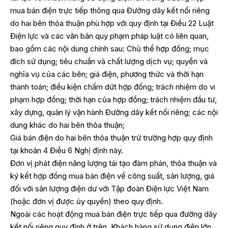
mua bán điện trực tiếp thông qua Đường dây kết nối riêng
do hai bên thỏa thuận phù hợp với quy định tại Điều 22 Luật
Điện lực và các văn bản quy phạm pháp luật có liên quan,
bao gồm các nội dung chính sau: Chủ thể hợp đồng; mục
đích sử dụng; tiêu chuẩn và chất lượng dịch vụ; quyền và
nghĩa vụ của các bên; giá điện, phương thức và thời hạn
thanh toán; điều kiện chấm dứt hợp đồng; trách nhiệm do vi
phạm hợp đồng; thời hạn của hợp đồng; trách nhiệm đầu tư,
xây dựng, quản lý vận hành Đường dây kết nối riêng; các nội
dung khác do hai bên thỏa thuận;
Giá bán điện do hai bên thỏa thuận trừ trường hợp quy định
tại khoản 4 Điều 6 Nghị định này.
Đơn vị phát điện năng lượng tái tạo đàm phán, thỏa thuận và
ký kết hợp đồng mua bán điện về công suất, sản lượng, giá
đối với sản lượng điện dư với Tập đoàn Điện lực Việt Nam
(hoặc đơn vị được ủy quyền) theo quy định.
Ngoài các hoạt động mua bán điện trực tiếp qua đường dây
kết nối riêng quy định ở trên, Khách hàng sử dụng điện lớn