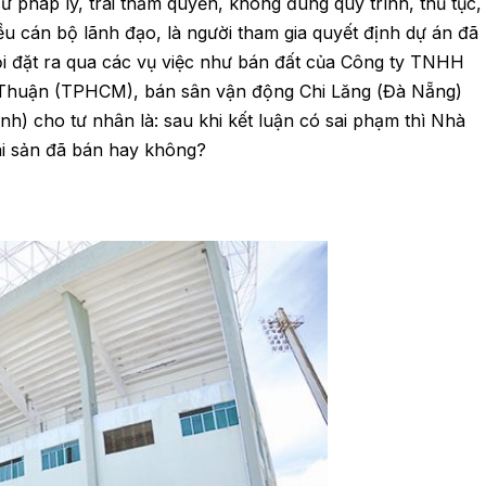
 pháp lý, trái thẩm quyền, không đúng quy trình, thủ tục,
u cán bộ lãnh đạo, là người tham gia quyết định dự án đã
ỏi đặt ra qua các vụ việc như bán đất của Công ty TNHH
 Thuận (TPHCM), bán sân vận động Chi Lăng (Đà Nẵng)
) cho tư nhân là: sau khi kết luận có sai phạm thì Nhà
ài sản đã bán hay không?