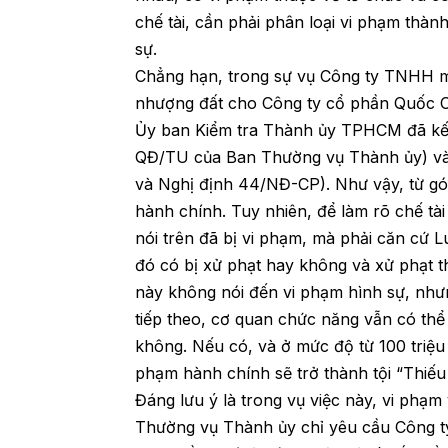
chế tài, cần phải phân loại vi phạm thà
sự.
Chẳng hạn, trong sự vụ Công ty TNHH m
nhượng đất cho Công ty cổ phần Quốc C
Ủy ban Kiểm tra Thành ủy TPHCM đã kết 
QĐ/TU của Ban Thường vụ Thành ủy) và 
và Nghị định 44/NĐ-CP). Như vậy, từ góc
hành chính. Tuy nhiên, để làm rõ chế tài
nói trên đã bị vi phạm, mà phải căn cứ 
đó có bị xử phạt hay không và xử phạt t
này không nói đến vi phạm hình sự, nhưng
tiếp theo, cơ quan chức năng vẫn có thể
không. Nếu có, và ở mức độ từ 100 triệu 
phạm hành chính sẽ trở thành tội “Thiếu 
Đáng lưu ý là trong vụ việc này, vi phạ
Thường vụ Thành ủy chỉ yêu cầu Công t