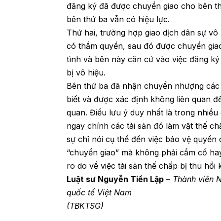
đăng ký đã được chuyển giao cho bên thứ 
bên thứ ba vẫn có hiệu lực.
Thứ hai, trường hợp giao dịch dân sự vô
có thẩm quyền, sau đó được chuyển giao
tình và bên này căn cứ vào việc đăng ký 
bị vô hiệu.
Bên thứ ba đã nhận chuyển nhượng các t
biết và được xác định không liên quan đ
quan. Điều lưu ý duy nhất là trong nhiề
ngay chính các tài sản đó làm vật thế ch
sự chỉ nói cụ thể đến việc bảo vệ quyền
“chuyển giao” mà không phải cầm cố hay 
ro do về việc tài sản thế chấp bị thu hồ
Luật sư Nguyễn Tiến Lập
–
Thành viên N
quốc tế Việt Nam
(TBKTSG)