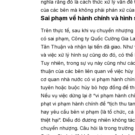
nghĩa rằng đó là cách thức xử lý vấn đề
của các bên mà không phải phán xử của
Sai phạm về hành chính và hình
Trên thực tế, sau khi vụ chuyển nhượng
có sai phạm, Công ty Quốc Cường Gia Lai
Tân Thuận và nhận lại tiền đã giao. Như 
và việc xử lý hình sự cũng do đó, có thể
Tuy nhiên, trong sự vụ này cũng như các
thuận của các bên liên quan về việc hủy
cơ quan nhà nước có vi phạm hành chính
tuyên hoặc buộc hủy bỏ hợp đồng để th
Nếu vụ việc dừng lại ở “vi phạm hành ch
phạt vi phạm hành chính để “tịch thu ta
hay yêu cầu bên vi phạm (là tổ chức, cá
thiệt hại”. Điều đó đương nhiên không t
chuyển nhượng. Câu hỏi là trong trường