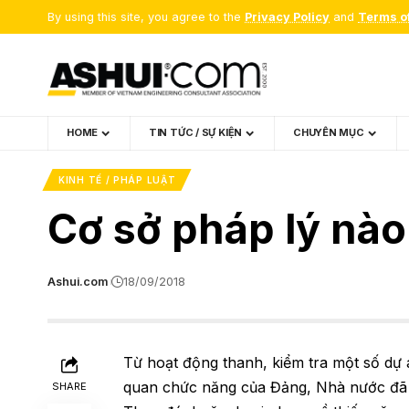
By using this site, you agree to the
Privacy Policy
and
Terms o
HOME
TIN TỨC / SỰ KIỆN
CHUYÊN MỤC
KINH TẾ / PHÁP LUẬT
Cơ sở pháp lý nào
Ashui.com
18/09/2018
Từ hoạt động thanh, kiểm tra một số dự 
quan chức năng của Đảng, Nhà nước đã p
SHARE