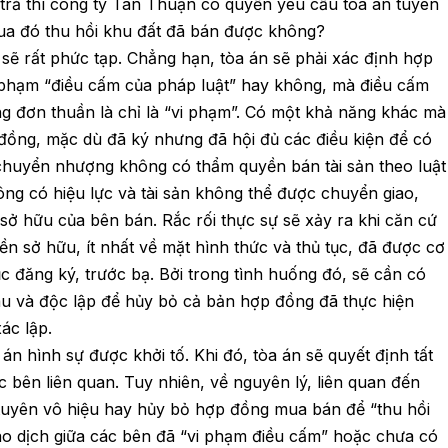
trả thì công ty Tân Thuận có quyền yêu cầu tòa án tuyên
qua đó thu hồi khu đất đã bán được không?
ế sẽ rất phức tạp. Chẳng hạn, tòa án sẽ phải xác định hợp
i phạm “điều cấm của pháp luật” hay không, mà điều cấm
ng đơn thuần là chỉ là “vi phạm”. Có một khả năng khác mà
đồng, mặc dù đã ký nhưng đã hội đủ các điều kiện để có
chuyển nhượng không có thẩm quyền bán tài sản theo luật
ng có hiệu lực và tài sản không thể được chuyển giao,
ở hữu của bên bán. Rắc rối thực sự sẽ xảy ra khi căn cứ
n sở hữu, ít nhất về mặt hình thức và thủ tục, đã được cơ
 đăng ký, trước bạ. Bởi trong tình huống đó, sẽ cần có
hau và độc lập để hủy bỏ cả bản hợp đồng đã thực hiện
ác lập.
án hình sự được khởi tố. Khi đó, tòa án sẽ quyết định tất
bên liên quan. Tuy nhiên, về nguyên lý, liên quan đến
 tuyên vô hiệu hay hủy bỏ hợp đồng mua bán để “thu hồi
ao dịch giữa các bên đã “vi phạm điều cấm” hoặc chưa có