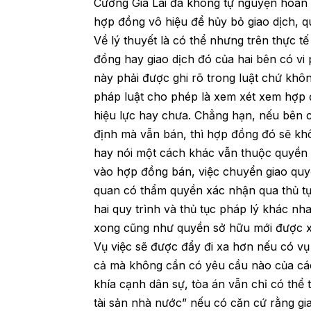
Cường Gia Lai đã không tự nguyện hoàn 
hợp đồng vô hiệu để hủy bỏ giao dịch, 
Về lý thuyết là có thể nhưng trên thực t
đồng hay giao dịch đó của hai bên có v
này phải được ghi rõ trong luật chứ khô
pháp luật cho phép là xem xét xem hợp 
hiệu lực hay chưa. Chẳng hạn, nếu bên 
định mà vẫn bán, thì hợp đồng đó sẽ khô
hay nói một cách khác vẫn thuộc quyền s
vào hợp đồng bán, việc chuyển giao quyề
quan có thẩm quyền xác nhận qua thủ tục
hai quy trình và thủ tục pháp lý khác n
xong cũng như quyền sở hữu mới được x
Vụ việc sẽ được đẩy đi xa hơn nếu có vụ 
cả mà không cần có yêu cầu nào của các 
khía cạnh dân sự, tòa án vẫn chỉ có thể
tài sản nhà nước” nếu có căn cứ rằng gi