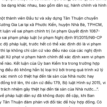
nh ba dạng khác nhau, bao gồm dân sự, hành chính và hình
ột thành viên Đầu tư và xây dựng Tân Thuận chuyển
ường Gia Lai tại xã Phước Kiển, huyện Nhà Bè, TPHCM,
luận về sai phạm chính trị (vi phạm Quyết định 1087-
sai phạm pháp luật (vi phạm Nghị định 91/2015/NĐ-CP
 độ pháp luật, trước hết có thể xác định đó là vi phạm
 thì lại không chỉ căn cứ vào điều nào của các nghị định
Luật Xử phạt vi phạm hành chính để xác định xem vi phạm
hế nào. Kết luận của Ủy ban Kiểm tra trong trường hợp
 điều đó không hẳn bị loại trừ bởi trong quá trình xử lý
 xác minh có thiệt hại đến tài sản của Nhà nước hay
đồng trở lên, thì căn cứ điều 179, Bộ luật Hình sự 2015, vi
trách nhiệm gây thiệt hại đến tài sản của Nhà nước…”.
m về pháp luật dân sự đã không được đề cập, khi Ban
y Tân Thuận đàm phán với đối tác để hủy hợp đồng. Có