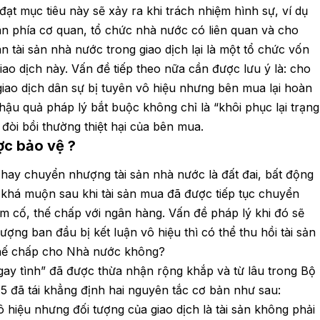
đạt mục tiêu này sẽ xảy ra khi trách nhiệm hình sự, ví dụ
ân phía cơ quan, tổ chức nhà nước có liên quan và cho
n tài sản nhà nước trong giao dịch lại là một tổ chức vốn
ao dịch này. Vấn đề tiếp theo nữa cần được lưu ý là: cho
ao dịch dân sự bị tuyên vô hiệu nhưng bên mua lại hoàn
hậu quả pháp lý bắt buộc không chỉ là “khôi phục lại trạng
òi bồi thường thiệt hại của bên mua.
ợc bảo vệ ?
hay chuyển nhượng tài sản nhà nước là đất đai, bất động
 khá muộn sau khi tài sản mua đã được tiếp tục chuyển
m cố, thế chấp với ngân hàng. Vấn đề pháp lý khi đó sẽ
ợng ban đầu bị kết luận vô hiệu thì có thể thu hồi tài sản
thế chấp cho Nhà nước không?
gay tình” đã được thừa nhận rộng khắp và từ lâu trong Bộ
15 đã tái khẳng định hai nguyên tắc cơ bản như sau:
 hiệu nhưng đối tượng của giao dịch là tài sản không phải