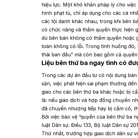
hiệu lực. Một khó khăn pháp lý cho việc 
hình phạt tù, chỉ áp dụng cho các cá nh
các tội danh khác nhau, trong khi bên bá
có chức năng và thẩm quyền thực hiện gi
dù bên bán không có thẩm quyền hoặc gi
toàn không có lỗi. Trong tình huống đó, 
thái ban đầu” mà còn bao gồm cả quyền đ
Liệu bên thứ ba ngay tình có đư
Trong các dự án đầu tư có nội dung bán 
sản, việc phát hiện sai phạm thường đến
giao cho các bên thứ ba khác hoặc bị cầ
là: nếu giao dịch và hợp đồng chuyển như
đã chuyển nhượng tiếp hay bị cầm cố, 
Bởi việc bảo vệ “quyền của bên thứ ba n
luật Dân sự. Điều 133, Bộ luật Dân sự 20
Thứ nhất, trường hợp giao dịch dân sự vô