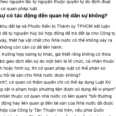
 theo nguyên tắc tự nguyện thuộc quyền tự do định đoạt
 cơ quan pháp luật.
 sự có tác động đến quan hệ dân sự không?
 khu đất tại xã Phước Kiển bị Thành ủy TPHCM kết luận
 đã tự nguyện hủy bỏ hợp đồng để trả đất lại cho Công ty
vậy, thiệt hại vật chất cho Nhà nước có thể không xảy ra
 không còn căn cứ để tiến hành.
 trường hợp tương tự khác, giả thiết rằng không có thỏa
 bỏ giao dịch dân sự do một bên là tổ chức, cá nhân thuộc
 hoặc hình sự, thì cơ quan pháp luật có thể phán xử
u hồi tài sản cho Nhà nước được không?
ính”, cơ quan có thẩm quyền chỉ có thể áp dụng Luật Xử
ng vật vi phạm hoặc phương tiện được sử dụng để vi phạm”
 nhân thuộc cơ quan nhà nước có liên quan) “bồi thường
ác động hay liên quan gì đến tài sản của Nhà nước đã được
 hợp của Công ty Tân Thuận nói trên, nếu phía Quốc