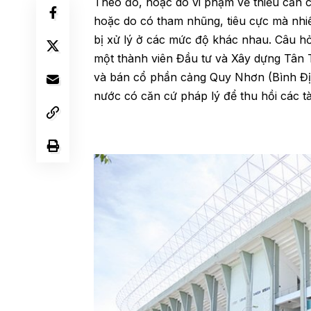
Theo đó, hoặc do vi phạm về thiếu căn cứ
hoặc do có tham nhũng, tiêu cực mà nhiề
bị xử lý ở các mức độ khác nhau. Câu h
một thành viên Đầu tư và Xây dựng Tân
và bán cổ phần cảng Quy Nhơn (Bình Định
nước có căn cứ pháp lý để thu hồi các t