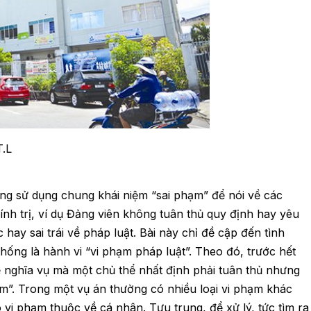
T.L
ường sử dụng chung khái niệm “sai phạm” để nói về các
 chính trị, ví dụ Đảng viên không tuân thủ quy định hay yêu
 hay sai trái về pháp luật. Bài này chỉ đề cập đến tình
hống là hành vi “vi phạm pháp luật”. Theo đó, trước hết
ề nghĩa vụ mà một chủ thể nhất định phải tuân thủ nhưng
ạm”. Trong một vụ án thường có nhiều loại vi phạm khác
vi phạm thuộc về cá nhân. Tựu trung, để xử lý, tức tìm ra