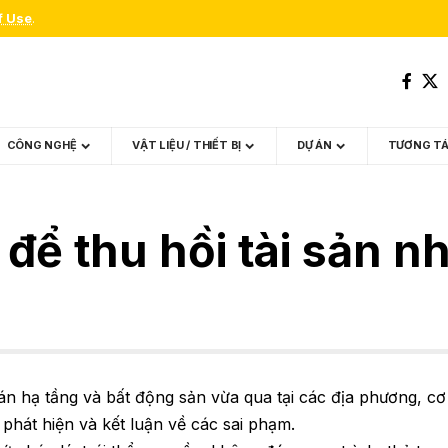
f Use
.
CÔNG NGHỆ
VẬT LIỆU / THIẾT BỊ
DỰ ÁN
TƯƠNG T
 để thu hồi tài sản 
án hạ tầng và bất động sản vừa qua tại các địa phương, cơ
hát hiện và kết luận về các sai phạm.