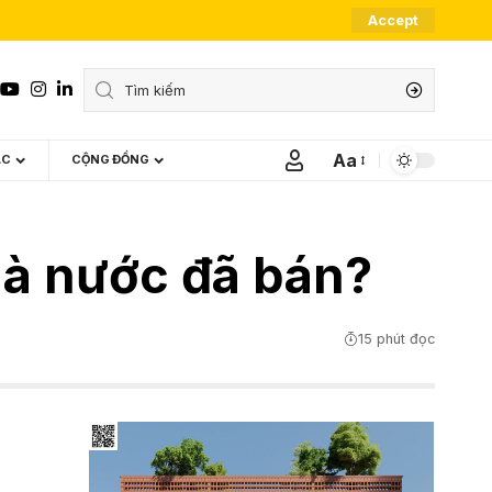
Accept
Aa
ÁC
CỘNG ĐỒNG
Font
Resizer
nhà nước đã bán?
15 phút đọc