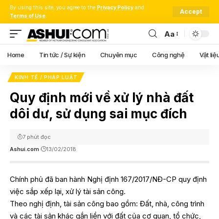
By using this site, you agree to the
Privacy Policy
and
Accept
Terms of Use
.
Aa
Font
Resizer
Home
Tin tức / Sự kiện
Chuyên mục
Công nghệ
Vật liệ
KINH TẾ / PHÁP LUẬT
Quy định mới về xử lý nhà đất
dôi dư, sử dụng sai mục đích
7 phút đọc
Ashui.com
13/02/2018
Chính phủ đã ban hành Nghị định 167/2017/NĐ-CP quy định
việc sắp xếp lại, xử lý tài sản công.
Theo nghị định, tài sản công bao gồm: Đất, nhà, công trình
và các tài sản khác gắn liền với đất của cơ quan, tổ chức,