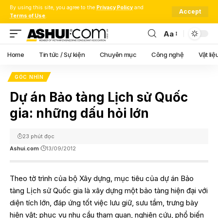
By using this site, you agree to the
Privacy Policy
and
Accept
Terms of Use
.
Aa
Font
Resizer
Home
Tin tức / Sự kiện
Chuyên mục
Công nghệ
Vật liệ
GÓC NHÌN
Dự án Bảo tàng Lịch sử Quốc
gia: những dấu hỏi lớn
23 phút đọc
Ashui.com
13/09/2012
Theo tờ trình
của bộ Xây dựng
, mục tiêu của dự án Bảo
tàng Lịch sử Quốc gia là xây dựng một bảo tàng hiện đại với
diện tích lớn, đáp ứng tốt việc lưu giữ, sưu tầm, trưng bày
hiện vật; phục vụ nhu cầu tham quan, nghiên cứu, phổ biến