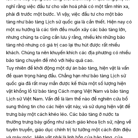
nghĩ rằng việc đầu tư cho văn hoá phải có một tầm nhìn xa,
phải đi trước một bước. Vì vậy, việc đầu tư cho một bảo
tàng như bảo tàng Lịch sử quốc gia là cần thiết. Hiện nay có
một xu hướng là các tỉnh đều muốn xây các bảo tàng lớn,
nhưng chúng ta cũng cần lưu ý rằng, nhiều khi những bảo
tàng nhỏ nhưng có giá trị cao lại thu hút được rất nhiều
khách. Chúng ta nên khuyến khích các địa phương có nhiều
bảo tàng chuyên đề nhỏ với hiệu quả cao.
Tuy nhiên để khởi động một dự án bảo tàng, hiện vật là vấn
đề quan trọng hàng đầu. Chẳng hạn như bảo tàng Lịch sử
quốc gia đã rất may mắn được kế thừa một số lượng hiện
vật khổng lồ từ bảo tàng Cách mạng Việt Nam và bảo tàng
Lịch sử Việt Nam. Vấn đề là làm thế nào để nghiên cứu bổ
sung thông tin cho các hiện vật này, và sử dụng hiện vật để
trưng bày một cách khéo léo. Các bảo tàng ở nước ta
thường trưng bày giống như sách giáo khoa lịch sử, nặng về
tuyên truyền, giáo dục chính trị tư tưởng một cách đơn điệu
và máy móc. Hiện vật phải là linh hồn của bảo tàng, của