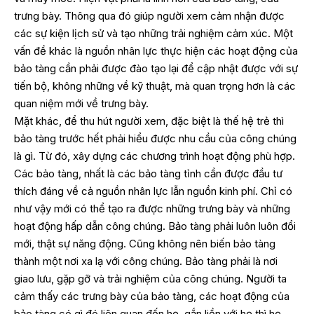
trưng bày. Thông qua đó giúp người xem cảm nhận được
các sự kiện lịch sử và tạo những trải nghiệm cảm xúc. Một
vấn đề khác là nguồn nhân lực thực hiện các hoạt động của
bảo tàng cần phải được đào tạo lại để cập nhật được với sự
tiến bộ, không những về kỹ thuật, mà quan trọng hơn là các
quan niệm mới về trưng bày.
Mặt khác, để thu hút người xem, đặc biệt là thế hệ trẻ thì
bảo tàng trước hết phải hiểu được nhu cầu của công chúng
là gì. Từ đó, xây dựng các chương trình hoạt động phù hợp.
Các bảo tàng, nhất là các bảo tàng tỉnh cần được đầu tư
thích đáng về cả nguồn nhân lực lẫn nguồn kinh phí. Chỉ có
như vậy mới có thể tạo ra được những trưng bày và những
hoạt động hấp dẫn công chúng. Bảo tàng phải luôn luôn đổi
mới, thật sự năng động. Cũng không nên biến bảo tàng
thành một nơi xa lạ với công chúng. Bảo tàng phải là nơi
giao lưu, gặp gỡ và trải nghiệm của công chúng. Người ta
cảm thấy các trưng bày của bảo tàng, các hoạt động của
bảo tàng có gì đó liên quan đến họ, gắn liền với họ thì họ