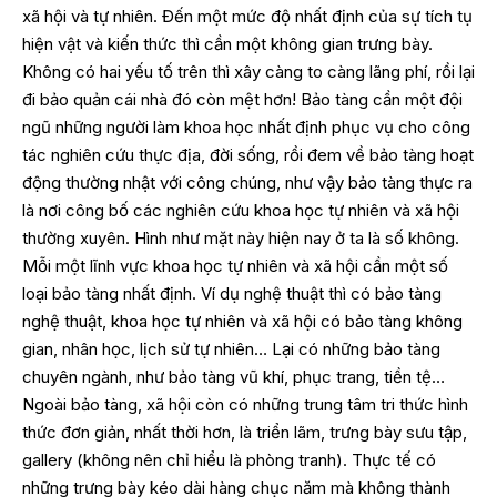
xã hội và tự nhiên. Đến một mức độ nhất định của sự tích tụ
hiện vật và kiến thức thì cần một không gian trưng bày.
Không có hai yếu tố trên thì xây càng to càng lãng phí, rồi lại
đi bảo quản cái nhà đó còn mệt hơn! Bảo tàng cần một đội
ngũ những người làm khoa học nhất định phục vụ cho công
tác nghiên cứu thực địa, đời sống, rồi đem về bảo tàng hoạt
động thường nhật với công chúng, như vậy bảo tàng thực ra
là nơi công bố các nghiên cứu khoa học tự nhiên và xã hội
thường xuyên. Hình như mặt này hiện nay ở ta là số không.
Mỗi một lĩnh vực khoa học tự nhiên và xã hội cần một số
loại bảo tàng nhất định. Ví dụ nghệ thuật thì có bảo tàng
nghệ thuật, khoa học tự nhiên và xã hội có bảo tàng không
gian, nhân học, lịch sử tự nhiên… Lại có những bảo tàng
chuyên ngành, như bảo tàng vũ khí, phục trang, tiền tệ…
Ngoài bảo tàng, xã hội còn có những trung tâm tri thức hình
thức đơn giản, nhất thời hơn, là triển lãm, trưng bày sưu tập,
gallery (không nên chỉ hiểu là phòng tranh). Thực tế có
những trưng bày kéo dài hàng chục năm mà không thành