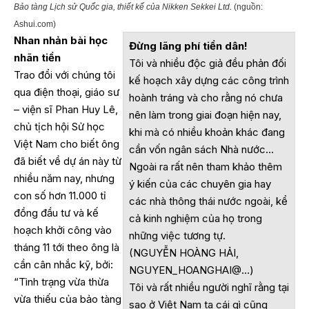
Bảo tàng Lịch sử Quốc gia, thiết kế của Nikken Sekkei Ltd.
(nguồn:
Ashui.com)
Nhan nhản bài học
Đừng lãng phí tiền dân!
nhãn tiền
Tôi và nhiều độc giả đều phản đối
Trao đổi với chúng tôi
kế hoạch xây dựng các công trình
qua điện thoại, giáo sư
hoành tráng và cho rằng nó chưa
– viện sĩ Phan Huy Lê,
nên làm trong giai đoạn hiện nay,
chủ tịch hội Sử học
khi mà có nhiều khoản khác đang
Việt Nam cho biết ông
cần vốn ngân sách Nhà nước…
đã biết về dự án này từ
Ngoài ra rất nên tham khảo thêm
nhiều năm nay, nhưng
ý kiến của các chuyên gia hay
con số hơn 11.000 tỉ
các nhà thông thái nước ngoài, kể
đồng đầu tư và kế
cả kinh nghiệm của họ trong
hoạch khởi công vào
những việc tương tự.
tháng 11 tới theo ông là
(NGUYỄN HOÀNG HẢI,
cần cân nhắc kỹ, bởi:
NGUYEN_HOANGHAI@…)
“Tình trạng vừa thừa
Tôi và rất nhiều người nghĩ rằng tại
vừa thiếu của bảo tàng
sao ở Việt Nam ta cái gì cũng