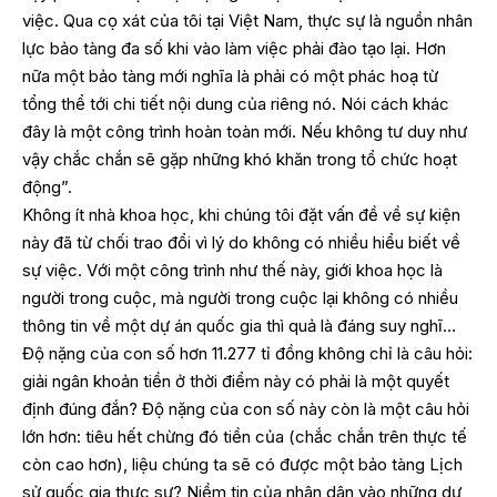
việc. Qua cọ xát của tôi tại Việt Nam, thực sự là nguồn nhân
lực bảo tàng đa số khi vào làm việc phải đào tạo lại. Hơn
nữa một bảo tàng mới nghĩa là phải có một phác hoạ từ
tổng thể tới chi tiết nội dung của riêng nó. Nói cách khác
đây là một công trình hoàn toàn mới. Nếu không tư duy như
vậy chắc chắn sẽ gặp những khó khăn trong tổ chức hoạt
động”.
Không ít nhà khoa học, khi chúng tôi đặt vấn đề về sự kiện
này đã từ chối trao đổi vì lý do không có nhiều hiểu biết về
sự việc. Với một công trình như thế này, giới khoa học là
người trong cuộc, mà người trong cuộc lại không có nhiều
thông tin về một dự án quốc gia thì quả là đáng suy nghĩ…
Độ nặng của con số hơn 11.277 tỉ đồng không chỉ là câu hỏi:
giải ngân khoản tiền ở thời điểm này có phải là một quyết
định đúng đắn? Độ nặng của con số này còn là một câu hỏi
lớn hơn: tiêu hết chừng đó tiền của (chắc chắn trên thực tế
còn cao hơn), liệu chúng ta sẽ có được một bảo tàng Lịch
sử quốc gia thực sự? Niềm tin của nhân dân vào những dự