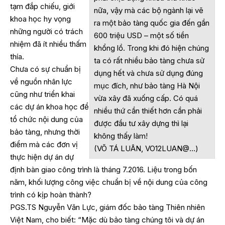
tạm đắp chiếu, giới
nữa, vậy mà các bộ ngành lại vẽ
khoa học hy vọng
ra một bảo tàng quốc gia đến gần
những người có trách
600 triệu USD – một số tiền
nhiệm đã ít nhiều thấm
khổng lồ. Trong khi đó hiện chúng
thía.
ta có rất nhiều bảo tàng chưa sử
Chưa có sự chuẩn bị
dụng hết và chưa sử dụng đúng
về nguồn nhân lực
mục đích, như bảo tàng Hà Nội
cũng như triển khai
vừa xây đã xuống cấp. Có quá
các dự án khoa học để
nhiều thứ cần thiết hơn cần phải
tổ chức nội dung của
được đầu tư xây dựng thì lại
bảo tàng, nhưng thời
không thấy làm!
điểm mà các đơn vị
(VÕ TÁ LUÂN, VO12LUAN@…)
thực hiện dự án dự
định bàn giao công trình là tháng 7.2016. Liệu trong bốn
năm, khối lượng công việc chuẩn bị về nội dung của công
trình có kịp hoàn thành?
PGS.TS Nguyễn Văn Lực, giám đốc bảo tàng Thiên nhiên
Việt Nam, cho biết: “Mặc dù bảo tàng chúng tôi và dự án