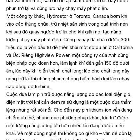
đất vài trăm mét, sau đó để áp suất của trái đất đẩy nước
phun trở lại và dùng lực này chạy máy phát điện.
Một công ty khác, Hydrostor ở Toronto, Canada bơm khí
vào các thùng chứa, trữ nhiệt sản sinh trong quá trình nén
khí sau đó quay ngược trở lại cho khí giãn nở, tạo năng
lượng chạy máy phát điện. Công ty này đã nhận được 300
triệu đô la vốn đầu tư để triển khai một số dự án ở California
và Úc. Riêng Highview Power, một công ty của Anh dùng
biện pháp cực đoan hơn, làm lạnh khí đến gần 150 độ dưới
âm, lúc này khí biến thành chất lỏng; lúc cho chất lỏng này
nóng trở lại thì chúng nhanh chóng biến thành khí làm chạy
các động cơ turbine.
Cuộc đua làm pin trữ được năng lượng do các loại điện gió,
điện mặt trời khi cần đem ra sử dụng là một cuộc đua thầm
lặng nhưng rất sôi nổi. Cho đến nay pin lithium-ion vẫn đang
chiếm ưu thế, nhưng các phương pháp khác, lưu trữ được
một lượng năng lượng lớn hơn nhiều lần đang được triển
khai. Về mặt công nghệ thì không có gì khó – vấn đề còn lại