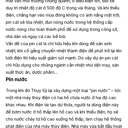
mát vào môi trường chung quanh; ở điều kiện tốt, silo sẽ
duy trì nhiệt độ cát ở 500 độ C trong vài tháng. Và khi thiếu
điện, chẳng hạn vào mùa đông không có ánh nắng mặt trời,
pin cát sẽ tỏa nhiệt, đun nóng nước trong hệ thống cấp
nước nóng cho toàn thành phố để sử dụng trong công sở,
nhà dân và ngay cả các bể bơi.
Vấn đề của pin cát là chỉ hữu hiệu khi dùng để sản sinh
nhiệt; khi cố gắng chuyển nhiệt thành điện để phát trở lại lên
lưới điện thì hiệu suất giảm sút mạnh. Do vậy dự án pin cát
chỉ hữu dụng cho những ngành cần nhiệt như dệt may, sản
xuất thức ăn, dược phẩm…
Pin nước
Trong khi đó Thụy Sỹ lại xây dựng một loại “pin nước” – tức
một nhà máy thủy điện có hai hồ chứa nước ở hai độ cao
khác nhau. Khi điện tái tạo dư thừa, người ta dùng điện này
để bơm nước ở hồ thấp lên hồ cao và khi thiếu điện, họ sẽ
cho nước chảy từ hồ cao xuống hồ thấp, làm chạy hệ thống
phát điện của nhà máy thủy điện. Nhà máy vừa bắt đầu hoạt