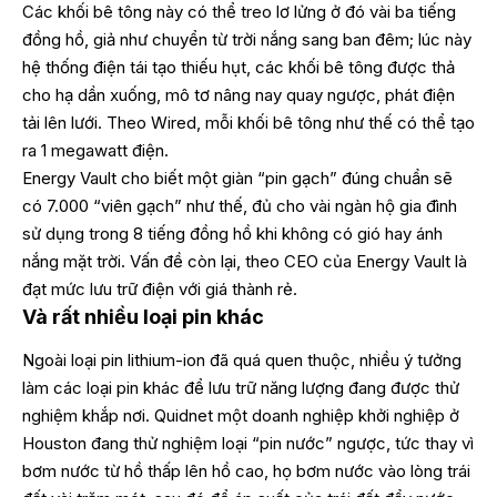
Các khối bê tông này có thể treo lơ lửng ở đó vài ba tiếng
đồng hồ, giả như chuyển từ trời nắng sang ban đêm; lúc này
hệ thống điện tái tạo thiếu hụt, các khối bê tông được thả
cho hạ dần xuống, mô tơ nâng nay quay ngược, phát điện
tải lên lưới. Theo Wired, mỗi khối bê tông như thế có thể tạo
ra 1 megawatt điện.
Energy Vault cho biết một giàn “pin gạch” đúng chuẩn sẽ
có 7.000 “viên gạch” như thế, đủ cho vài ngàn hộ gia đình
sử dụng trong 8 tiếng đồng hồ khi không có gió hay ánh
nắng mặt trời. Vấn đề còn lại, theo CEO của Energy Vault là
đạt mức lưu trữ điện với giá thành rẻ.
Và rất nhiều loại pin khác
Ngoài loại pin lithium-ion đã quá quen thuộc, nhiều ý tưởng
làm các loại pin khác để lưu trữ năng lượng đang được thử
nghiệm khắp nơi. Quidnet một doanh nghiệp khởi nghiệp ở
Houston đang thử nghiệm loại “pin nước” ngược, tức thay vì
bơm nước từ hồ thấp lên hồ cao, họ bơm nước vào lòng trái