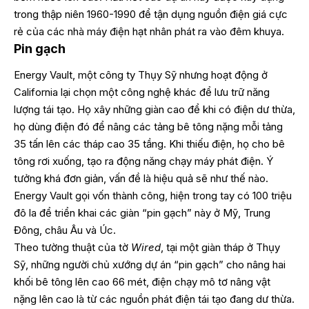
trong thập niên 1960-1990 để tận dụng nguồn điện giá cực
rẻ của các nhà máy điện hạt nhân phát ra vào đêm khuya.
Pin gạch
Energy Vault, một công ty Thụy Sỹ nhưng hoạt động ở
California lại chọn một công nghệ khác để lưu trữ năng
lượng tái tạo. Họ xây những giàn cao để khi có điện dư thừa,
họ dùng điện đó để nâng các tảng bê tông nặng mỗi tảng
35 tấn lên các tháp cao 35 tầng. Khi thiếu điện, họ cho bê
tông rơi xuống, tạo ra động năng chạy máy phát điện. Ý
tưởng khá đơn giản, vấn đề là hiệu quả sẽ như thế nào.
Energy Vault gọi vốn thành công, hiện trong tay có 100 triệu
đô la để triển khai các giàn “pin gạch” này ở Mỹ, Trung
Đông, châu Âu và Úc.
Theo tường thuật của tờ
Wired
, tại một giàn tháp ở Thụy
Sỹ, những người chủ xướng dự án “pin gạch” cho nâng hai
khối bê tông lên cao 66 mét, điện chạy mô tơ nâng vật
nặng lên cao là từ các nguồn phát điện tái tạo đang dư thừa.