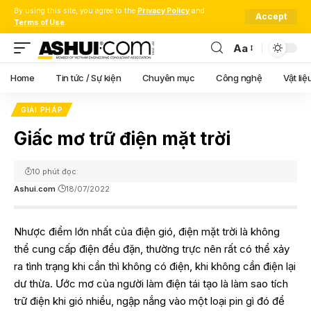
By using this site, you agree to the
Privacy Policy
and
Accept
Terms of Use
.
Aa
Font
Resizer
Home
Tin tức / Sự kiện
Chuyên mục
Công nghệ
Vật liệ
GIẢI PHÁP
Giấc mơ trữ điện mặt trời
10 phút đọc
Ashui.com
18/07/2022
Nhược điểm lớn nhất của điện gió, điện mặt trời là không
thể cung cấp điện đều đặn, thường trực nên rất có thể xảy
ra tình trạng khi cần thì không có điện, khi không cần điện lại
dư thừa. Ước mơ của người làm điện tái tạo là làm sao tích
trữ điện khi gió nhiều, ngập nắng vào một loại pin gì đó để