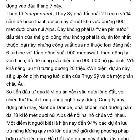
động vào đầu tháng 7 này.
Theo tờ
Independent
, Thụy Sỹ phải tốn mất 2 tỉ euro và 14
năm để hoàn thành dự án này ở một khu vực chừng 600
mét dưới chân núi Alps. Đây không phải là “viên pin nước”
đầu tiên của thế giới cũng như không phải là dự án lớn nhất
thuộc loại này, nhưng công suất của nó thuộc loại đáng nể:
6 turbine với tổng công suất 900 megawatt, theo công ty
vận hành, đủ để cung cấp điện cho 900.000 hộ gia đình. Với
khả năng lưu trữ tương đương 20 triệu kWh điện, dự án này
sẽ giúp ổn định mạng lưới điện của Thụy Sỹ và cả một phần
châu Âu.
Số tiền đầu tư cao là vì dự án nằm sâu dưới lòng đất, với
nhiều thử thách trong công nghệ xây dựng. Công ty xây
dựng nhà máy, Nant de Drance, phải khoan một đường hầm
dài 18 ki lô mét dưới núi Alps để nối hai hồ chứa với nhau.
Một điểm ít người biết là hiện nay đến 94% các dự án lưu
trữ năng lượng quy mô lớn của thế giới dùng phương pháp
bơm nước lên cao. Hầu hết các dự án này được xây dựng