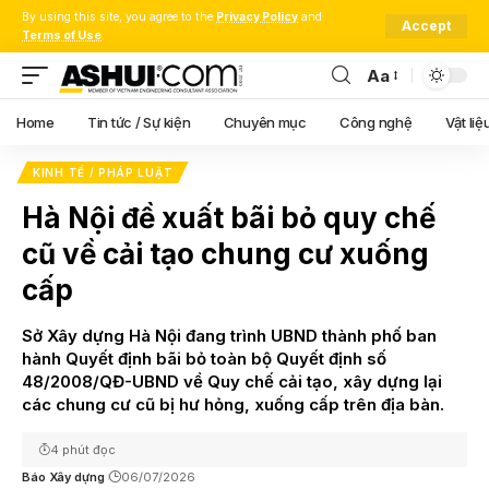
By using this site, you agree to the
Privacy Policy
and
Accept
Terms of Use
.
Aa
Font
Resizer
Home
Tin tức / Sự kiện
Chuyên mục
Công nghệ
Vật liệ
KINH TẾ / PHÁP LUẬT
Hà Nội đề xuất bãi bỏ quy chế
cũ về cải tạo chung cư xuống
cấp
Sở Xây dựng Hà Nội đang trình UBND thành phố ban
hành Quyết định bãi bỏ toàn bộ Quyết định số
48/2008/QĐ-UBND về Quy chế cải tạo, xây dựng lại
các chung cư cũ bị hư hỏng, xuống cấp trên địa bàn.
4 phút đọc
Báo Xây dựng
06/07/2026