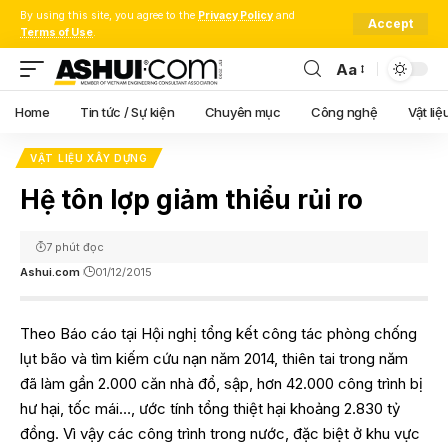
By using this site, you agree to the
Privacy Policy
and
Accept
Terms of Use
.
Aa
Font
Resizer
Home
Tin tức / Sự kiện
Chuyên mục
Công nghệ
Vật liệ
VẬT LIỆU XÂY DỰNG
Hệ tôn lợp giảm thiểu rủi ro
7 phút đọc
Ashui.com
01/12/2015
Theo Báo cáo tại Hội nghị tổng kết công tác phòng chống
lụt bão và tìm kiếm cứu nạn năm 2014, thiên tai trong năm
đã làm gần 2.000 căn nhà đổ, sập, hơn 42.000 công trình bị
hư hại, tốc mái…, ước tính tổng thiệt hại khoảng 2.830 tỷ
đồng. Vì vậy các công trình trong nước, đặc biệt ở khu vực