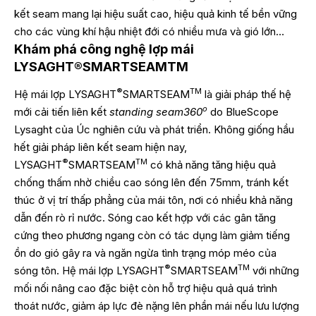
kết seam mang lại hiệu suất cao, hiệu quả kinh tế bền vững
cho các vùng khí hậu nhiệt đới có nhiều mưa và gió lớn…
Khám phá công nghệ lợp mái
LYSAGHT®SMARTSEAMTM
®
TM
Hệ mái lợp LYSAGHT
SMARTSEAM
là giải pháp thế hệ
o
mới cải tiến liên kết
standing seam360
do BlueScope
Lysaght của Úc nghiên cứu và phát triển. Không giống hầu
hết giải pháp liên kết seam hiện nay,
®
TM
LYSAGHT
SMARTSEAM
có khả năng tăng hiệu quả
chống thấm nhờ chiều cao sóng lên đến 75mm, tránh kết
thúc ở vị trí thấp phẳng của mái tôn, nơi có nhiều khả năng
dẫn đến rò rỉ nước. Sóng cao kết hợp với các gân tăng
cứng theo phương ngang còn có tác dụng làm giảm tiếng
ồn do gió gây ra và ngăn ngừa tình trạng móp méo của
®
TM
sóng tôn. Hệ mái lợp LYSAGHT
SMARTSEAM
với những
mối nối nâng cao đặc biệt còn hỗ trợ hiệu quả quá trình
thoát nước, giảm áp lực đè nặng lên phần mái nếu lưu lượng