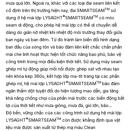
mưa quá lớn. Ngoài ra, khác với các loại đai seam liên kết
TM
cố định trên thị trường hiện nay, đai SMARTSEAM
sử
®
TM
dụng ở hệ mái lợp LYSAGHT
SMARTSEAM
có móc
seam di động, cho phép hệ mái lợp có thể di chuyển dễ
dàng do giãn nở nhiệt khi nhiệt độ môi trường thay đổi giữa
ban ngày và ban đêm. Từ đó tránh làm biến đổi hình dạng
ban đầu của sóng tôn và bảo đảm liên kết chắc chắn phần
mái che linh hoạt thực hiện tốt chức năng bao phủ, bảo vệ
công trình trong mọi điều kiện thời tiết. Sử dụng máy seam
ghép mí tự động giúp mối nối được ghép sát với nhau tạo
nên khóa kép 360o, kết hợp lớp ma-tít tráng tại các phần
®
TM
ghép mí, hệ mái lợp LYSAGHT
SMARTSEAM
bảo đảm
ngăn thấm dột tuyệt đối do hiện tượng mao dẫn, gia tăng
khả năng chống chọi của phần mái trước các biến động bất
lợi của thời tiết như mưa giông, mưa đá, gió lớn, bão…
Độ bền, vững chắc của các công trình sử dụng hệ mái lợp
®
TM
LYSAGHT
SMARTSEAM
còn được khẳng định qua vật
liệu mái được sản xuất từ thép mạ màu Clean