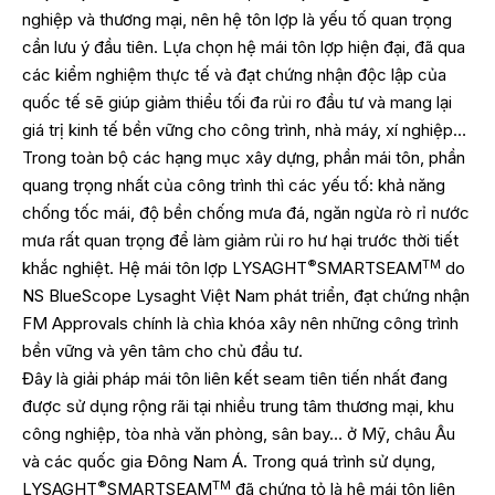
nghiệp và thương mại, nên hệ tôn lợp là yếu tố quan trọng
cần lưu ý đầu tiên. Lựa chọn hệ mái tôn lợp hiện đại, đã qua
các kiểm nghiệm thực tế và đạt chứng nhận độc lập của
quốc tế sẽ giúp giảm thiểu tối đa rủi ro đầu tư và mang lại
giá trị kinh tế bền vững cho công trình, nhà máy, xí nghiệp…
Trong toàn bộ các hạng mục xây dựng, phần mái tôn, phần
quang trọng nhất của công trình thì các yếu tố: khả năng
chống tốc mái, độ bền chống mưa đá, ngăn ngừa rò rỉ nước
mưa rất quan trọng để làm giảm rủi ro hư hại trước thời tiết
®
TM
khắc nghiệt. Hệ mái tôn lợp LYSAGHT
SMARTSEAM
do
NS BlueScope Lysaght Việt Nam phát triển, đạt chứng nhận
FM Approvals chính là chìa khóa xây nên những công trình
bền vững và yên tâm cho chủ đầu tư.
Đây là giải pháp mái tôn liên kết seam tiên tiến nhất đang
được sử dụng rộng rãi tại nhiều trung tâm thương mại, khu
công nghiệp, tòa nhà văn phòng, sân bay… ở Mỹ, châu Âu
và các quốc gia Đông Nam Á. Trong quá trình sử dụng,
®
TM
LYSAGHT
SMARTSEAM
đã chứng tỏ là hệ mái tôn liên