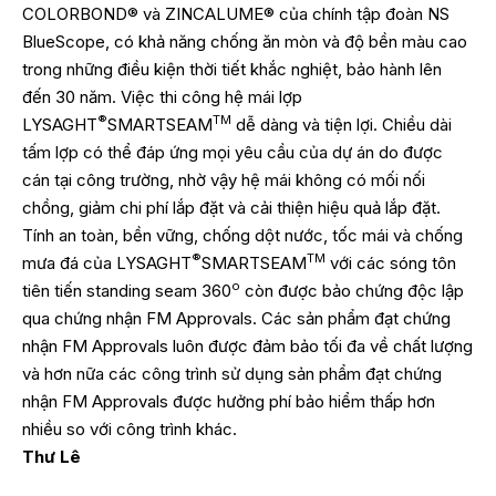
COLORBOND® và ZINCALUME® của chính tập đoàn NS
BlueScope, có khả năng chống ăn mòn và độ bền màu cao
trong những điều kiện thời tiết khắc nghiệt, bảo hành lên
đến 30 năm. Việc thi công hệ mái lợp
®
TM
LYSAGHT
SMARTSEAM
dễ dàng và tiện lợi. Chiều dài
tấm lợp có thể đáp ứng mọi yêu cầu của dự án do được
cán tại công trường, nhờ vậy hệ mái không có mối nối
chồng, giảm chi phí lắp đặt và cải thiện hiệu quả lắp đặt.
Tính an toàn, bền vững, chống dột nước, tốc mái và chống
®
TM
mưa đá của LYSAGHT
SMARTSEAM
với các sóng tôn
o
tiên tiến standing seam 360
còn được bảo chứng độc lập
qua chứng nhận FM Approvals. Các sản phẩm đạt chứng
nhận FM Approvals luôn được đảm bảo tối đa về chất lượng
và hơn nữa các công trình sử dụng sản phẩm đạt chứng
nhận FM Approvals được hưởng phí bảo hiểm thấp hơn
nhiều so với công trình khác.
Thư Lê