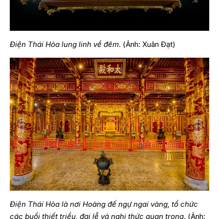
Điện Thái Hòa lung linh về đêm
. (Ảnh: Xuân Đạt)
Điện Thái Hòa là nơi Hoàng đế ngự ngai vàng, tổ chức
các buổi thiết triều, đại lễ và nghi thức quan trọng
. (Ảnh: