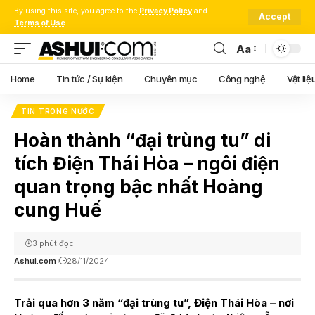
By using this site, you agree to the
Privacy Policy
and
Accept
Terms of Use
.
Aa
Font
Resizer
Home
Tin tức / Sự kiện
Chuyên mục
Công nghệ
Vật liệ
TIN TRONG NƯỚC
Hoàn thành “đại trùng tu” di
tích Điện Thái Hòa – ngôi điện
quan trọng bậc nhất Hoàng
cung Huế
3 phút đọc
Ashui.com
28/11/2024
Trải qua hơn 3 năm “đại trùng tu”, Điện Thái Hòa – nơi