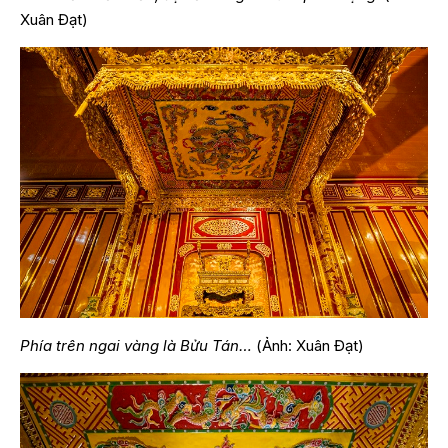
Xuân Đạt)
Phía trên ngai vàng là Bửu Tán…
(Ảnh: Xuân Đạt)