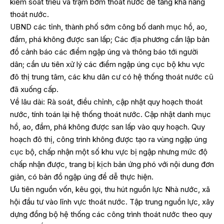
kiểm soát triều và trạm bơm thoát nước để tăng khả năng
thoát nước.
UBND các tỉnh, thành phố sớm công bố danh mục hồ, ao,
đầm, phá không được san lấp; Các địa phương cần lập bản
đồ cảnh báo các điểm ngập úng và thông báo tới người
dân; cần ưu tiên xử lý các điểm ngập úng cục bộ khu vực
đô thị trung tâm, các khu dân cư có hệ thống thoát nước cũ
đã xuống cấp.
Về lâu dài: Rà soát, điều chỉnh, cập nhật quy hoạch thoát
nước, tính toán lại hệ thống thoát nước. Cập nhật danh mục
hồ, ao, đầm, phá không được san lấp vào quy hoạch. Quy
hoạch đô thị, công trình không được tạo ra vùng ngập úng
cục bộ, chấp nhận một số khu vực bị ngập nhưng mức độ
chấp nhận được, trang bị kịch bản ứng phó với nội dung đơn
giản, có bản đồ ngập úng để dễ thực hiện.
Ưu tiên nguồn vốn, kêu gọi, thu hút nguồn lực Nhà nước, xã
hội đầu tư vào lĩnh vực thoát nước. Tập trung nguồn lực, xây
dựng đồng bộ hệ thống các công trình thoát nước theo quy