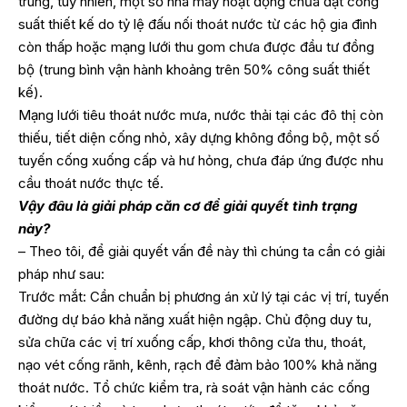
trung, tuy nhiên, một số nhà máy hoạt động chưa đạt công
suất thiết kế do tỷ lệ đấu nối thoát nước từ các hộ gia đình
còn thấp hoặc mạng lưới thu gom chưa được đầu tư đồng
bộ (trung bình vận hành khoảng trên 50% công suất thiết
kế).
Mạng lưới tiêu thoát nước mưa, nước thải tại các đô thị còn
thiếu, tiết diện cống nhỏ, xây dựng không đồng bộ, một số
tuyến cống xuống cấp và hư hỏng, chưa đáp ứng được nhu
cầu thoát nước thực tế.
Vậy đâu là giải pháp căn cơ để giải quyết tình trạng
này?
– Theo tôi, để giải quyết vấn đề này thì chúng ta cần có giải
pháp như sau:
Trước mắt: Cần chuẩn bị phương án xử lý tại các vị trí, tuyến
đường dự báo khả năng xuất hiện ngập. Chủ động duy tu,
sửa chữa các vị trí xuống cấp, khơi thông cửa thu, thoát,
nạo vét cống rãnh, kênh, rạch để đảm bảo 100% khả năng
thoát nước. Tổ chức kiểm tra, rà soát vận hành các cống