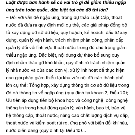
Luật được ban hành sẽ có vai trò gì để giảm thiểu ngập
úng trên toàn quốc, đặc biệt tại các đô thị lớn?
– Đối với vấn đề ngập úng, trong dự thảo Luật Cấp, thoát
nước đã đưa ra quy định mới cụ thể, các giải pháp đồng bộ
từ xây dựng cơ sở dữ liệu, quy hoạch, kế hoạch, đầu tư xây
dựng, quản lý vận hành, trách nhiệm phân công, phân cấp
quản lý đối với lĩnh vực thoát nước trong đó chú trọng giảm
thiểu ngập úng. Đặc biệt, nội dung dự thảo bổ sung quy
định nhằm tháo gỡ khó khăn, quy định rõ trách nhiệm quản
lý nhà nước và của các đơn vị, xử lý linh hoạt để thực hiện
các giải pháp giảm thiểu tại khu vực nội đô các thành phố
lớn cụ thể: Tổng hợp, xây dựng thông tin cơ sở dữ liệu trong
đó có thông tin về ngập úng (quy định tại khoản 2, Điều 20);
Ưu tiên áp dụng tiến bộ khoa học và công nghệ, công nghệ
thông tin trong hoạt động quản lý, vận hành, bảo trì, bảo vệ
hệ thống cấp, thoát nước; nâng cao chất lượng dịch vụ cấp,
thoát nước và kiểm soát rủi ro, ứng phó với biến đổi khí hậu,
nước biển dâng (quy định tại Điều 10)…