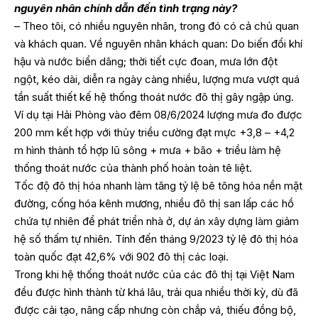
nguyên nhân chính dẫn đến tình trạng này?
– Theo tôi, có nhiều nguyên nhân, trong đó có cả chủ quan
và khách quan. Về nguyên nhân khách quan: Do biến đổi khí
hậu và nước biển dâng; thời tiết cực đoan, mưa lớn đột
ngột, kéo dài, diễn ra ngày càng nhiều, lượng mưa vượt quá
tần suất thiết kế hệ thống thoát nước đô thị gây ngập úng.
Ví dụ tại Hải Phòng vào đêm 08/6/2024 lượng mưa đo được
200 mm kết hợp với thủy triều cường đạt mực +3,8 – +4,2
m hình thành tổ hợp lũ sông + mưa + bão + triều làm hệ
thống thoát nước của thành phố hoàn toàn tê liệt.
Tốc độ đô thị hóa nhanh làm tăng tỷ lệ bê tông hóa nền mặt
đường, cống hóa kênh mương, nhiều đô thị san lấp các hồ
chứa tự nhiên để phát triển nhà ở, dự án xây dựng làm giảm
hệ số thấm tự nhiên. Tính đến tháng 9/2023 tỷ lệ đô thị hóa
toàn quốc đạt 42,6% với 902 đô thị các loại.
Trong khi hệ thống thoát nước của các đô thị tại Việt Nam
đều được hình thành từ khá lâu, trải qua nhiều thời kỳ, dù đã
được cải tạo, nâng cấp nhưng còn chắp vá, thiếu đồng bộ,