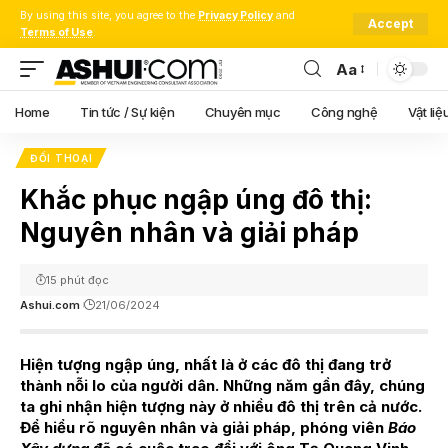
By using this site, you agree to the
Privacy Policy
and
Accept
Terms of Use
.
Aa
Font
Resizer
Home
Tin tức / Sự kiện
Chuyên mục
Công nghệ
Vật liệ
ĐỐI THOẠI
Khắc phục ngập úng đô thị:
Nguyên nhân và giải pháp
15 phút đọc
Ashui.com
21/06/2024
Hiện tượng ngập úng, nhất là ở các đô thị đang trở
thành nỗi lo của người dân. Những năm gần đây, chúng
ta ghi nhận hiện tượng này ở nhiều đô thị trên cả nước.
Để hiểu rõ nguyên nhân và giải pháp, phóng viên
Báo