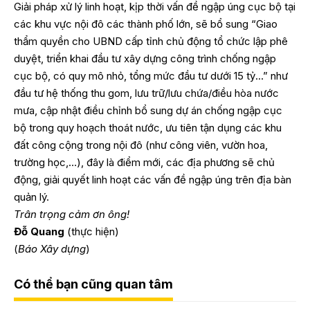
Giải pháp xử lý linh hoạt, kịp thời vấn đề ngập úng cục bộ tại
các khu vực nội đô các thành phố lớn, sẽ bổ sung “Giao
thẩm quyền cho UBND cấp tỉnh chủ động tổ chức lập phê
duyệt, triển khai đầu tư xây dựng công trình chống ngập
cục bộ, có quy mô nhỏ, tổng mức đầu tư dưới 15 tỷ…” như
đầu tư hệ thống thu gom, lưu trữ/lưu chứa/điều hòa nước
mưa, cập nhật điều chỉnh bổ sung dự án chống ngập cục
bộ trong quy hoạch thoát nước, ưu tiên tận dụng các khu
đất công cộng trong nội đô (như công viên, vườn hoa,
trường học,…), đây là điểm mới, các địa phương sẽ chủ
động, giải quyết linh hoạt các vấn đề ngập úng trên địa bàn
quản lý.
Trân trọng cảm ơn ông!
Đỗ Quang
(thực hiện)
(
Báo Xây dựng
)
Có thể bạn cũng quan tâm