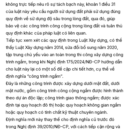
không trực tiếp nêu rõ sự tách bạch này, khoản 1 điều 31
của luật này yêu cầu người sử dụng đất phải sử dụng đúng
quy định về sử dụng độ sâu trong lòng đất, qua đó, giúp
bảo vệ các công trình công cộng trong lòng đất và tuân thủ
quy định khác của pháp luật có liên quan.
Tiếp tục xem xét các quy định trong Luật Xây dựng, có thể
thấy Luật Xây dựng năm 2014, sửa đổi bổ sung năm 2020,
tập trung chủ yếu vào an toàn trong thi công xây dựng công
trình ngầm, trong khi Nghị định 175/2024/NĐ-CP hướng dẫn
cho luật này lại có một số đề cập chi tiết hơn, cụ thể về
định nghĩa “công trình ngầm”.
Đây là những công trình được xây dựng dưới mặt đất, dưới
mặt nước, gồm công trình công cộng ngầm được hình thành
theo dự án độc lập; công trình giao thông ngầm; được xác
định tại quy hoạch đô thị hoặc quy hoạch không gian ngầm
hoặc quy hoạch có tính chất kỹ thuật chuyên ngành.
Định nghĩa mới này thay thế cho định nghĩa cũ trước đó
trong Nghị định 39/2010/NĐ-CP, với cách tiếp cận rộng và