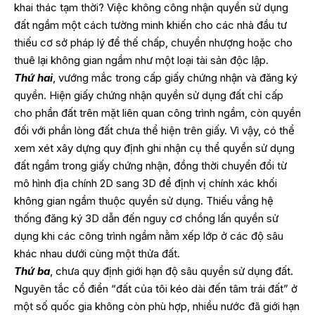
khai thác tạm thời? Việc không công nhận quyền sử dụng
đất ngầm một cách tường minh khiến cho các nhà đầu tư
thiếu cơ sở pháp lý để thế chấp, chuyển nhượng hoặc cho
thuê lại không gian ngầm như một loại tài sản độc lập.
Thứ hai
, vướng mắc trong cấp giấy chứng nhận và đăng ký
quyền. Hiện giấy chứng nhận quyền sử dụng đất chỉ cấp
cho phần đất trên mặt liên quan công trình ngầm, còn quyền
đối với phần lòng đất chưa thể hiện trên giấy. Vì vậy, có thể
xem xét xây dựng quy định ghi nhận cụ thể quyền sử dụng
đất ngầm trong giấy chứng nhận, đồng thời chuyển đổi từ
mô hình địa chính 2D sang 3D để định vị chính xác khối
không gian ngầm thuộc quyền sử dụng. Thiếu vắng hệ
thống đăng ký 3D dẫn đến nguy cơ chồng lấn quyền sử
dụng khi các công trình ngầm nằm xếp lớp ở các độ sâu
khác nhau dưới cùng một thửa đất.
Thứ ba
, chưa quy định giới hạn độ sâu quyền sử dụng đất.
Nguyên tắc cổ điển “đất của tôi kéo dài đến tâm trái đất” ở
một số quốc gia không còn phù hợp, nhiều nước đã giới hạn