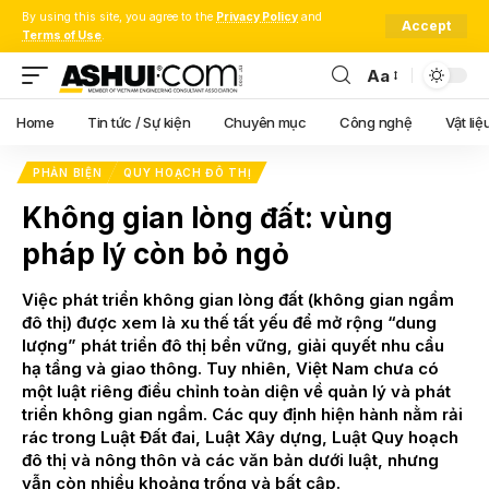
By using this site, you agree to the
Privacy Policy
and
Accept
Terms of Use
.
Aa
Font
Resizer
Home
Tin tức / Sự kiện
Chuyên mục
Công nghệ
Vật liệ
PHẢN BIỆN
QUY HOẠCH ĐÔ THỊ
Không gian lòng đất: vùng
pháp lý còn bỏ ngỏ
Việc phát triển không gian lòng đất (không gian ngầm
đô thị) được xem là xu thế tất yếu để mở rộng “dung
lượng” phát triển đô thị bền vững, giải quyết nhu cầu
hạ tầng và giao thông. Tuy nhiên, Việt Nam chưa có
một luật riêng điều chỉnh toàn diện về quản lý và phát
triển không gian ngầm. Các quy định hiện hành nằm rải
rác trong Luật Đất đai, Luật Xây dựng, Luật Quy hoạch
đô thị và nông thôn và các văn bản dưới luật, nhưng
vẫn còn nhiều khoảng trống và bất cập.