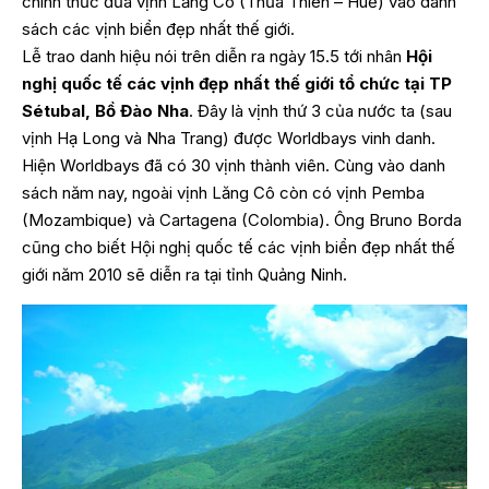
chính thức đưa vịnh Lăng Cô (Thừa Thiên – Huế) vào danh
sách các vịnh biển đẹp nhất thế giới.
Lễ trao danh hiệu nói trên diễn ra ngày 15.5 tới nhân
Hội
nghị quốc tế các vịnh đẹp nhất thế giới tổ chức tại TP
Sétubal, Bồ Đào Nha
. Đây là vịnh thứ 3 của nước ta (sau
vịnh Hạ Long và Nha Trang) được Worldbays vinh danh.
Hiện Worldbays đã có 30 vịnh thành viên. Cùng vào danh
sách năm nay, ngoài vịnh Lăng Cô còn có vịnh Pemba
(Mozambique) và Cartagena (Colombia). Ông Bruno Borda
cũng cho biết Hội nghị quốc tế các vịnh biển đẹp nhất thế
giới năm 2010 sẽ diễn ra tại tỉnh Quảng Ninh.