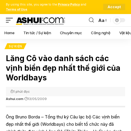
By using this site, you agree to the
Privacy Policy
and
Accept
Terms of Use
.
Aa
Font
Resizer
Home
Tin tức / Sự kiện
Chuyên mục
Công nghệ
Vật liệ
SỰ KIỆN
Lăng Cô vào danh sách các
vịnh biển đẹp nhất thế giới của
Worldbays
1 phút đọc
Ashui.com
13/05/2009
Ông Bruno Borda – Tổng thư ký Câu lạc bộ Các vịnh biển
đẹp nhất thế giới (Worldbays) cho biết tổ chức này đã