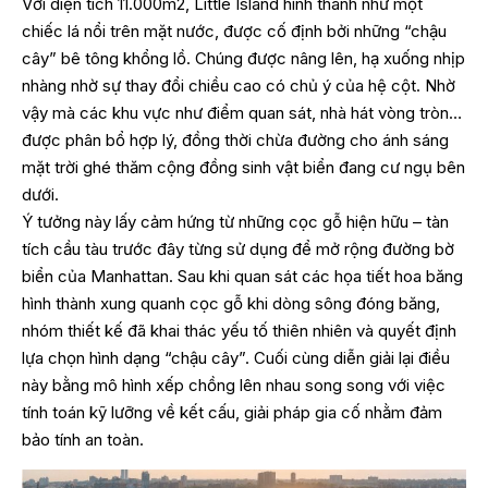
Với diện tích 11.000m2, Little Island hình thành như một
chiếc lá nổi trên mặt nước, được cố định bởi những “chậu
cây” bê tông khổng lồ. Chúng được nâng lên, hạ xuống nhịp
nhàng nhờ sự thay đổi chiều cao có chủ ý của hệ cột. Nhờ
vậy mà các khu vực như điểm quan sát, nhà hát vòng tròn…
được phân bổ hợp lý, đồng thời chừa đường cho ánh sáng
mặt trời ghé thăm cộng đồng sinh vật biển đang cư ngụ bên
dưới.
Ý tưởng này lấy cảm hứng từ những cọc gỗ hiện hữu – tàn
tích cầu tàu trước đây từng sử dụng để mở rộng đường bờ
biển của Manhattan. Sau khi quan sát các họa tiết hoa băng
hình thành xung quanh cọc gỗ khi dòng sông đóng băng,
nhóm thiết kế đã khai thác yếu tố thiên nhiên và quyết định
lựa chọn hình dạng “chậu cây”. Cuối cùng diễn giải lại điều
này bằng mô hình xếp chồng lên nhau song song với việc
tính toán kỹ lưỡng về kết cấu, giải pháp gia cố nhằm đảm
bảo tính an toàn.