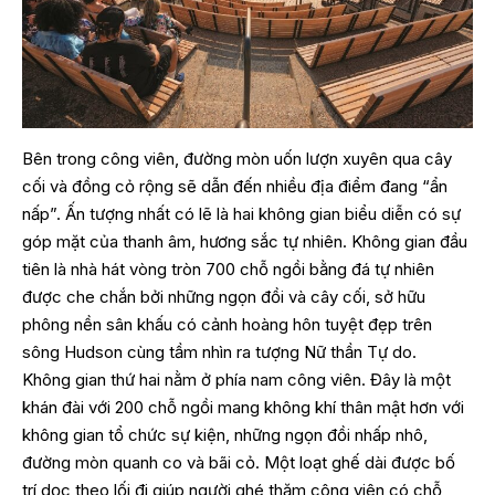
Bên trong công viên, đường mòn uốn lượn xuyên qua cây
cối và đồng cỏ rộng sẽ dẫn đến nhiều địa điểm đang “ẩn
nấp”. Ấn tượng nhất có lẽ là hai không gian biểu diễn có sự
góp mặt của thanh âm, hương sắc tự nhiên. Không gian đầu
tiên là nhà hát vòng tròn 700 chỗ ngồi bằng đá tự nhiên
được che chắn bởi những ngọn đồi và cây cối, sở hữu
phông nền sân khấu có cảnh hoàng hôn tuyệt đẹp trên
sông Hudson cùng tầm nhìn ra tượng Nữ thần Tự do.
Không gian thứ hai nằm ở phía nam công viên. Đây là một
khán đài với 200 chỗ ngồi mang không khí thân mật hơn với
không gian tổ chức sự kiện, những ngọn đồi nhấp nhô,
đường mòn quanh co và bãi cỏ. Một loạt ghế dài được bố
trí dọc theo lối đi giúp người ghé thăm công viên có chỗ