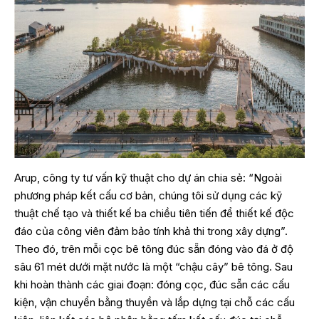
Arup, công ty tư vấn kỹ thuật cho dự án chia sẻ: “Ngoài
phương pháp kết cấu cơ bản, chúng tôi sử dụng các kỹ
thuật chế tạo và thiết kế ba chiều tiên tiến để thiết kế độc
đáo của công viên đảm bảo tính khả thi trong xây dựng”.
Theo đó, trên mỗi cọc bê tông đúc sẵn đóng vào đá ở độ
sâu 61 mét dưới mặt nước là một “chậu cây” bê tông. Sau
khi hoàn thành các giai đoạn: đóng cọc, đúc sẵn các cấu
kiện, vận chuyển bằng thuyền và lắp dựng tại chỗ các cấu