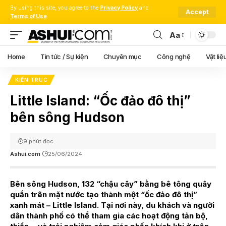
By using this site, you agree to the
Privacy Policy
and
Accept
Terms of Use
.
Aa
Font
Resizer
Home
Tin tức / Sự kiện
Chuyên mục
Công nghệ
Vật liệ
KIẾN TRÚC
Little Island: “Ốc đảo đô thị”
bên sông Hudson
9 phút đọc
Ashui.com
25/06/2024
Bên sông Hudson, 132 “chậu cây” bằng bê tông quây
quần trên mặt nước tạo thành một “ốc đảo đô thị”
xanh mát – Little Island. Tại nơi này, du khách và người
dân thành phố có thể tham gia các hoạt động tản bộ,