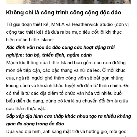
Không chỉ là công trình công cộng độc đáo
Từ giai đoạn thiết kế, MNLA và Heatherwick Studio (đơn vị
cộng tác thiết kế) đã đưa ra ba mục tiêu cốt lõi khi thực
hiện dự án Little Island:
Xác định văn hóa ốc đảo cùng các hoạt động trải
nghiệm: tản bộ, thiền định, ngắm cảnh
Mạch lưu thông của Little Island bao gồm các con đường
mòn dễ tiếp cận, các bậc thang và núi đá leo. Ở mỗi khúc
cua, ngã rẽ, người ghé thăm công viên sẽ bắt gọn những
khung cảnh và khoảnh khắc tuyệt vời đến từ thiên nhiên. Đó
có thể là từ các địa điểm tổ chức văn hóa với nhiều buổi
biểu diễn đa dạng, cũng có khi là sự chuyển đổi êm ái giữa
các thảm thực vật…
Sắp xếp địa hình cao thấp khác nhau tạo ra nhiều không
gian đa dạng trong ốc đảo
Dựa vào địa hình, ánh sáng mặt trời và hướng gió, mỗi góc