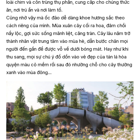
loài chim và côn trùng thụ phấn, cung cấp cho chúng thức
ăn, nơi trú ẩn và nơi làm tổ.
Cũng nhờ vậy mà ốc đảo dễ dàng khoe hương sắc theo
cách riêng của mình. Mùa xuân cây cối ra hoa, đâm chồi
nẩy lộc, gợi sức sống mãnh liệt, căng tràn. Cây lâu năm trở
thành nhân vật trung tâm vào mùa hè, dẫn bước chân mọi
người đến gần để được vỗ về dưới bóng mát. Hay như khi
thu sang, mọi sự chú ý đổ dồn vào vẻ đẹp của tán lá hòa
quyện màu cỏ mềm rồi sau đó nhường chỗ cho cây thường
xanh vào mùa đông…