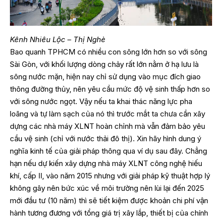
Kênh Nhiêu Lộc – Thị Nghè
Bao quanh TPHCM có nhiều con sông lớn hơn so với sông
Sài Gòn, với khối lượng dòng chảy rất lớn nằm ở hạ lưu là
sông nước mặn, hiện nay chỉ sử dụng vào mục đích giao
thông đường thủy, nên yêu cầu mức độ vệ sinh thấp hơn so
với sông nước ngọt. Vậy nếu ta khai thác năng lực pha
loãng và tự làm sạch của nó thì trước mắt ta chưa cần xây
dựng các nhà máy XLNT hoàn chỉnh mà vẫn đảm bảo yêu
cầu vệ sinh (chỉ với nước thải đô thị). Xin hãy hình dung ý
nghĩa kinh tế của giải pháp thông qua ví dụ sau đây. Chẳng
hạn nếu dự kiến xây dựng nhà máy XLNT công nghệ hiếu
khí, cấp II, vào năm 2015 nhưng với giải pháp kỹ thuật hợp lý
không gây nên bức xúc về môi trường nên lùi lại đến 2025
mới đầu tư (10 năm) thì sẽ tiết kiệm được khoản chi phí vận
hành tương đương với tổng giá trị xây lắp, thiết bị của chính