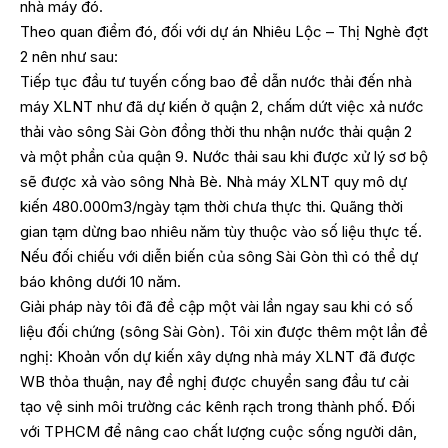
nhà máy đó.
Theo quan điểm đó, đối với dự án Nhiêu Lộc – Thị Nghè đợt
2 nên như sau:
Tiếp tục đầu tư tuyến cống bao để dẫn nước thải đến nhà
máy XLNT như đã dự kiến ở quận 2, chấm dứt việc xả nước
thải vào sông Sài Gòn đồng thời thu nhận nước thải quận 2
và một phần của quận 9. Nước thải sau khi được xử lý sơ bộ
sẽ được xả vào sông Nhà Bè. Nhà máy XLNT quy mô dự
kiến 480.000m3/ngày tạm thời chưa thực thi. Quãng thời
gian tạm dừng bao nhiêu năm tùy thuộc vào số liệu thực tế.
Nếu đối chiếu với diễn biến của sông Sài Gòn thì có thể dự
báo không dưới 10 năm.
Giải pháp này tôi đã đề cập một vài lần ngay sau khi có số
liệu đối chứng (sông Sài Gòn). Tôi xin được thêm một lần đề
nghị: Khoản vốn dự kiến xây dựng nhà máy XLNT đã được
WB thỏa thuận, nay đề nghị được chuyển sang đầu tư cải
tạo vệ sinh môi trường các kênh rạch trong thành phố. Đối
với TPHCM để nâng cao chất lượng cuộc sống người dân,