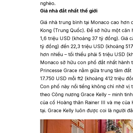
nghèo.
Giá nhà đắt nhất thế giới
Giá nhà trung bình tại Monaco cao hơn
Kong (Trung Quốc). Để sở hữu một căn h
1,6 triệu USD (khoảng 37 tỷ đồng). Giá c
tỷ đồng) đến 22,3 triệu USD (khoảng 517 
hơn nhiều – tối thiểu phải 5 triệu USD (k
Monaco sở hữu con phố đắt nhất hành t
Princesse Grace nằm giữa trung tâm đất n
17.750 USD mỗi ft2 (khoảng 412 triệu đồ
Con phố này nổi tiếng không chỉ nhờ vị t
theo Công nương Grace Kelly – minh tinh
của cố Hoàng thân Rainer III và mẹ của
tại. Grace Kelly luôn được coi là người đ