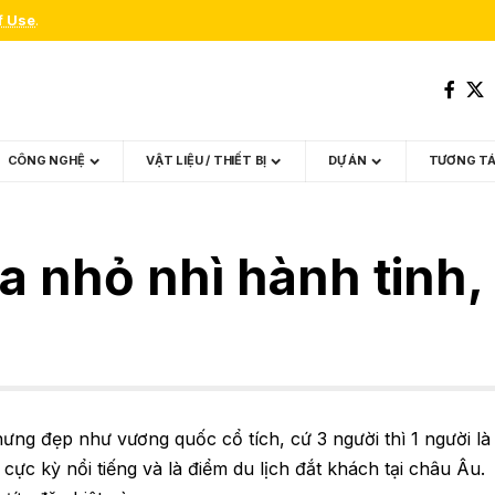
f Use
.
CÔNG NGHỆ
VẬT LIỆU / THIẾT BỊ
DỰ ÁN
TƯƠNG T
 nhỏ nhì hành tinh, g
ng đẹp như vương quốc cổ tích, cứ 3 người thì 1 người là
cực kỳ nổi tiếng và là điểm du lịch đắt khách tại châu Âu.