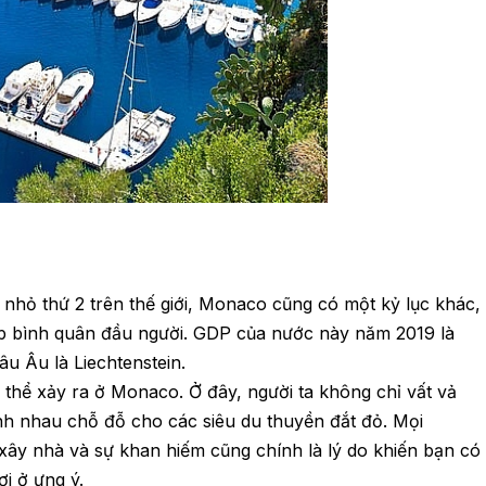
 nhỏ thứ 2 trên thế giới, Monaco cũng có một kỷ lục khác,
nhập bình quân đầu người. GDP của nước này năm 2019 là
u Âu là Liechtenstein.
thể xảy ra ở Monaco. Ở đây, người ta không chỉ vất vả
nh nhau chỗ đỗ cho các siêu du thuyền đắt đỏ. Mọi
xây nhà và sự khan hiếm cũng chính là lý do khiến bạn có
i ở ưng ý.