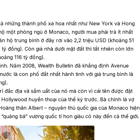
 cả những thành phố xa hoa nhất như New York và Hong
ộ một phòng ngủ ở Monaco, người mua phải trả ít nhất
ăn hộ trung bình ở đây rơi vào 2,2 triệu USD (khoảng 51
tỷ đồng). Còn giá nhà dưới mặt đất thì tất nhiên còn lớn
hoảng 116 tỷ đồng).
inh. Năm 2008, Wealth Bulletin đã khẳng định Avenue
ước là con phố đắt nhất hành tinh với giá trung bình là
ng).
rí đắc địa và sầm uất của nó mà còn vì cái tên được đặt
 Hollywood huyền thoại của thế kỷ trước. Bà chính là vợ
 Hoàng thân Albert – nguyên thủ quốc gia của Monaco hiện
ã “quảng bá” vương quốc tí hon giàu có này đến cả thế giới.