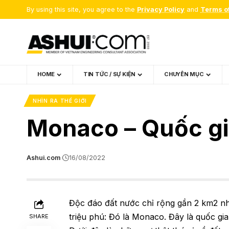
By using this site, you agree to the
Privacy Policy
and
Terms o
HOME
TIN TỨC / SỰ KIỆN
CHUYÊN MỤC
NHÌN RA THẾ GIỚI
Monaco – Quốc gia
Ashui.com
16/08/2022
Độc đáo đất nước chỉ rộng gần 2 km2 như
triệu phú: Đó là Monaco. Đây là quốc gia 
SHARE