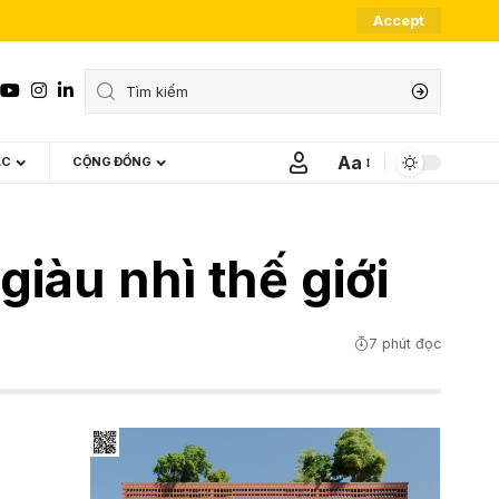
Accept
Aa
ÁC
CỘNG ĐỒNG
Font
Resizer
iàu nhì thế giới
7 phút đọc