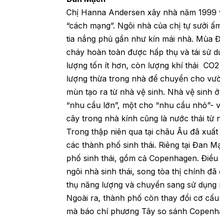
Chị Hanna Andersen xây nhà năm 1999 và
“cách mạng”. Ngôi nhà của chị tự sưởi ấ
tia nắng phủ gần như kín mái nhà. Mùa Đô
cháy hoàn toàn được hấp thụ và tái sử 
lượng tốn ít hơn, còn lượng khí thải CO2
lượng thừa trong nhà để chuyển cho vườ
mùn tạo ra từ nhà vệ sinh. Nhà vệ sinh ở
“nhu cầu lớn”, một cho “nhu cầu nhỏ”- 
cây trong nhà kính cũng là nước thải từ 
Trong thập niên qua tại châu Âu đã xuất
các thành phố sinh thái. Riêng tại Đan 
phố sinh thái, gồm cả Copenhagen. Điều
ngôi nhà sinh thái, song tòa thị chính đã
thụ năng lượng và chuyển sang sử dụng n
Ngoài ra, thành phố còn thay đổi cơ cấu
mà báo chí phương Tây so sánh Copenha