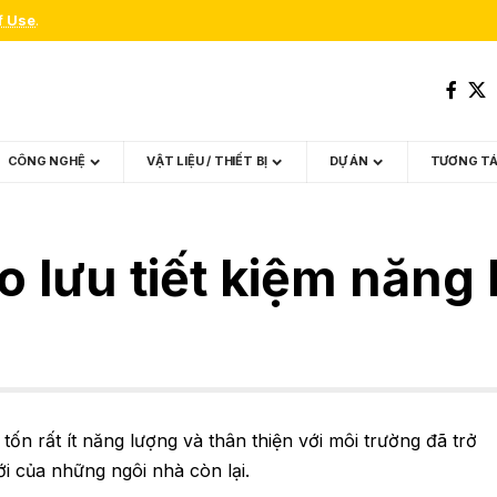
f Use
.
CÔNG NGHỆ
VẬT LIỆU / THIẾT BỊ
DỰ ÁN
TƯƠNG T
ào lưu tiết kiệm năn
tốn rất ít năng lượng và thân thiện với môi trường đã trở
ới của những ngôi nhà còn lại.