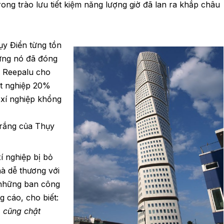
ong trào lưu tiết kiệm năng lượng giờ đã lan ra khắp châu
y Điển từng tồn
hưng nó đã đóng
r Reepalu cho
hất nghiệp 20%
xí nghiệp khổng
trắng của Thụy
í nghiệp bị bỏ
hà dễ thương với
 những ban công
g cáo, cho biết:
o cũng chật