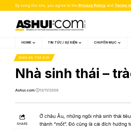
By using this site, you agree to the
Privacy Policy
and
Terms o
HOME
TIN TỨC / SỰ KIỆN
CHUYÊN MỤC
NHÌN RA THẾ GIỚI
Nhà sinh thái – tr
Ashui.com
13/11/2009
Ở châu Âu, những ngôi nhà sinh thái tiêu 
thành “mốt”. Đó cũng là cái đích hướng t
SHARE