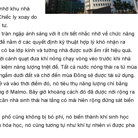
 nhờ khu nhà
 Chiếc ly xoay do
 tư.
g tràn ngập ánh sáng với ít chi tiết nhắc nhở về chức năng
 đề nằm ở các quyết định kỹ thuật hợp lý khó nhận ra
có ba lớp kính và tường nhà được sưởi ấm rất hiệu quả.
i cánh quạt đưa khí nóng chạy vòng vèo trước khi nhả
t kiệm năng lượng triệt để. Tất cả nước nóng thải ra từ mùa
ngầm dưới đất và chờ đến mùa Đông sẽ được tái sử dụng.
và vào thời điểm đó, nó tiêu thụ năng lượng chỉ bằng
ng ở Malmo. Bây giờ khoảng cách đó đã được nới rộng ra
căn nhà sinh thái hai tầng có mái hiên rộng đứng sát biển
 phố cũng không bị bỏ phí, nó biến thành khí sinh học
 hóa học, nó cũng tương tự như khí tự nhiên vì được pha