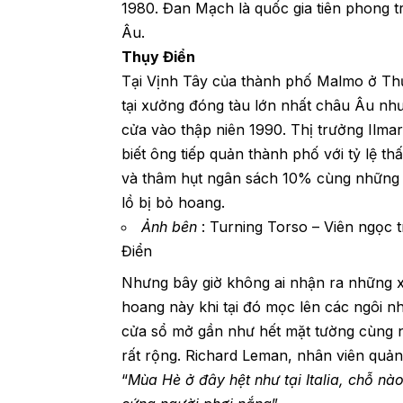
1980. Đan Mạch là quốc gia tiên phong tr
Âu.
Thụy Điển
Tại Vịnh Tây của thành phố Malmo ở Thụ
tại xưởng đóng tàu lớn nhất châu Âu n
cửa vào thập niên 1990. Thị trưởng Ilma
biết ông tiếp quản thành phố với tỷ lệ t
và thâm hụt ngân sách 10% cùng những 
lồ bị bỏ hoang.
Ảnh bên
:
Turning Torso – Viên ngọc 
Điển
Nhưng bây giờ không ai nhận ra những x
hoang này khi tại đó mọc lên các ngôi n
cửa sổ mở gần như hết mặt tường cùng
rất rộng. Richard Leman, nhân viên quản
“
Mùa Hè ở đây hệt như tại Italia, chỗ nà