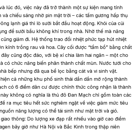
 lúc đó, việc này đã trở thành một sự kiện mang tính
m và chiếu sáng nhờ pin mặt trời – các tấm gương hấp thụ
ng lạnh giá thì lò sưởi bắt đầu hoạt động. Khói của củi
dụng để sưởi bầu không khí trong nhà. Nhờ thế mà năng
 cũng giảm đi. Hệ thống trao đổi nhiệt phức tạp hút nhiệt
n kính trồng rau và hoa. Cây cối được “tẩm bổ” bằng chất
 đây cũng độc đáo, với bệ xí chia làm hai ngăn – một cho
và có chức năng biến phân thành chất mùn. Nước tưới cho
nhà bếp nhưng đã qua bể lọc bằng cát và vi sinh vật.
 hiện cả những khu phố sinh thái dần dần mở rộng thành
Mạch có 6 điểm dân cư được chính thức công nhận là thành
 này không có nghĩa là thủ đô Đan Mạch chỉ gồm toàn các
 đề ra mục tiêu hết sức nghiêm ngặt về việc giảm mức tiêu
guồn năng lượng có thể tái sinh như mặt trời và gió.
 giao thông: Do lượng xe đạp rất nhiều vào giờ cao điểm
gen bây giờ như Hà Nội và Bắc Kinh trong thập niên