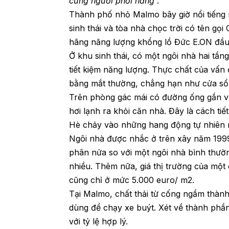
cứng người phơi nắng
”.
Thành phố nhỏ Malmo bây giờ nổi tiếng
sinh thái và tòa nhà chọc trời có tên gọi
hãng năng lượng khổng lồ Đức E.ON đầu
Ở khu sinh thái, có một ngôi nhà hai tần
tiết kiệm năng lượng. Thực chất của vấn
bằng mắt thường, chẳng hạn như cửa sổ 
Trên phòng gác mái có đường ống gắn vớ
hơi lạnh ra khỏi căn nhà. Đây là cách tiế
Hè chảy vào những hang động tự nhiên 
Ngôi nhà được nhắc ở trên xây năm 1999 
phân nửa so với một ngôi nhà bình thườ
nhiều. Thêm nữa, giá thị trường của một 
cũng chỉ ở mức 5.000 euro/ m2.
Tại Malmo, chất thải từ cống ngầm thành
dùng để chạy xe buýt. Xét về thành phần
với tỷ lệ hợp lý.