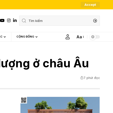
Accept
Aa
ÁC
CỘNG ĐỒNG
Font
Resizer
g lượng ở châu Âu
7 phút đọc