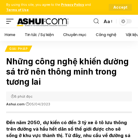
By using this site, you agree to the
Privacy Policy
and
Accept
Terms of Use
.
Aa
Font
Resizer
Home
Tin tức / Sự kiện
Chuyên mục
Công nghệ
Vật liệ
GIẢI PHÁP
Những công nghệ khiến đường
sá trở nên thông minh trong
tương lai
8 phút đọc
Ashui.com
05/04/2023
Đến năm 2050, dự kiến có đến 3 tỷ xe ô tô lưu thông
trên đường và hầu hết dân số thế giới được cho sẽ
sống ở khu vực thành thị. Từ đây, nhu cầu về đường sá