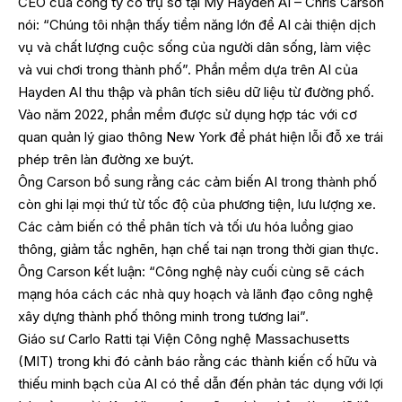
CEO của công ty có trụ sở tại Mỹ Hayden AI – Chris Carson
nói: “Chúng tôi nhận thấy tiềm năng lớn để AI cải thiện dịch
vụ và chất lượng cuộc sống của người dân sống, làm việc
và vui chơi trong thành phố”. Phần mềm dựa trên AI của
Hayden AI thu thập và phân tích siêu dữ liệu từ đường phố.
Vào năm 2022, phần mềm được sử dụng hợp tác với cơ
quan quản lý giao thông New York để phát hiện lỗi đỗ xe trái
phép trên làn đường xe buýt.
Ông Carson bổ sung rằng các cảm biến AI trong thành phố
còn ghi lại mọi thứ từ tốc độ của phương tiện, lưu lượng xe.
Các cảm biến có thể phân tích và tối ưu hóa luồng giao
thông, giảm tắc nghẽn, hạn chế tai nạn trong thời gian thực.
Ông Carson kết luận: “Công nghệ này cuối cùng sẽ cách
mạng hóa cách các nhà quy hoạch và lãnh đạo công nghệ
xây dựng thành phố thông minh trong tương lai”.
Giáo sư Carlo Ratti tại Viện Công nghệ Massachusetts
(MIT) trong khi đó cảnh báo rằng các thành kiến cố hữu và
thiếu minh bạch của AI có thể dẫn đến phản tác dụng với lợi