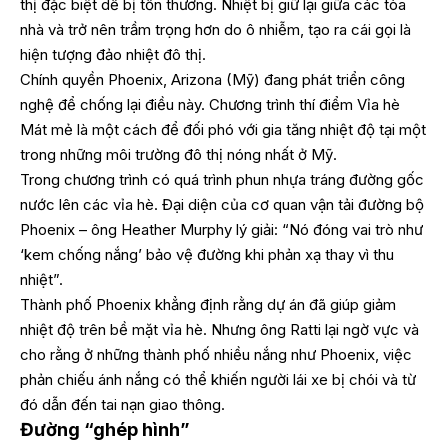
thị đặc biệt dễ bị tổn thương. Nhiệt bị giữ lại giữa các tòa
nhà và trở nên trầm trọng hơn do ô nhiễm, tạo ra cái gọi là
hiện tượng đảo nhiệt đô thị.
Chính quyền Phoenix, Arizona (Mỹ) đang phát triển công
nghệ để chống lại điều này. Chương trình thí điểm Vỉa hè
Mát mẻ là một cách để đối phó với gia tăng nhiệt độ tại một
trong những môi trường đô thị nóng nhất ở Mỹ.
Trong chương trình có quá trình phun nhựa tráng đường gốc
nước lên các vỉa hè. Đại diện của cơ quan vận tải đường bộ
Phoenix – ông Heather Murphy lý giải: “Nó đóng vai trò như
‘kem chống nắng’ bảo vệ đường khi phản xạ thay vì thu
nhiệt”.
Thành phố Phoenix khẳng định rằng dự án đã giúp giảm
nhiệt độ trên bề mặt vỉa hè. Nhưng ông Ratti lại ngờ vực và
cho rằng ở những thành phố nhiều nắng như Phoenix, việc
phản chiếu ánh nắng có thể khiến người lái xe bị chói và từ
đó dẫn đến tai nạn giao thông.
Đường “ghép hình”