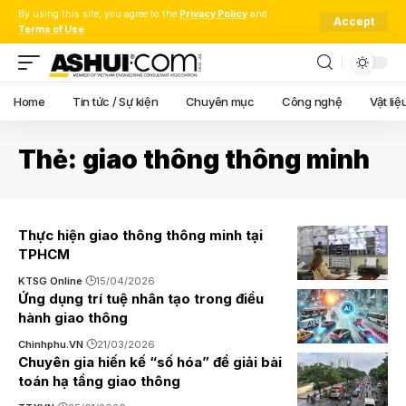
By using this site, you agree to the
Privacy Policy
and
Accept
Terms of Use
.
Home
Tin tức / Sự kiện
Chuyên mục
Công nghệ
Vật liệ
Thẻ:
giao thông thông minh
Thực hiện giao thông thông minh tại
TPHCM
KTSG Online
15/04/2026
Ứng dụng trí tuệ nhân tạo trong điều
hành giao thông
Chinhphu.VN
21/03/2026
Chuyên gia hiến kế “số hóa” để giải bài
toán hạ tầng giao thông