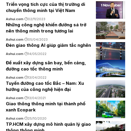
Triển vọng tích cực của thị trường di
chuyển thông minh tại Việt Nam
Ashui.com
02/11/2023
Những công nghệ khiến đường sá trở
nên thông minh trong tương lai
Ashui.com
05/04/2023
Đèn giao thông AI giúp giảm tắc nghẽn
Ashui.com
14/05/2022
Đề xuất xây dựng sân bay, bến cảng,
đường cao tốc thông minh
Ashui.com
13/04/2022
Tuyến đường cao tốc Bắc – Nam: Xu
hướng của công nghệ hiện đại
Ashui.com
13/04/2021
Giao thông thông minh tại thành phố
xanh Ecopark
Ashui.com
25/10/2020
TP.HCM xây dựng mô hình quản lý giao
thông thông minh