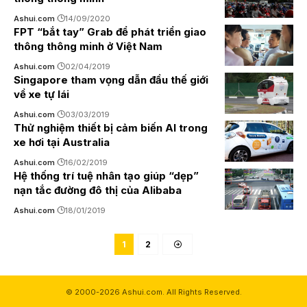
Ashui.com
14/09/2020
FPT “bắt tay” Grab để phát triển giao
thông thông minh ở Việt Nam
Ashui.com
02/04/2019
Singapore tham vọng dẫn đầu thế giới
về xe tự lái
Ashui.com
03/03/2019
Thử nghiệm thiết bị cảm biến AI trong
xe hơi tại Australia
Ashui.com
16/02/2019
Hệ thống trí tuệ nhân tạo giúp “dẹp”
nạn tắc đường đô thị của Alibaba
Ashui.com
18/01/2019
1
2
© 2000-2026 Ashui.com. All Rights Reserved.