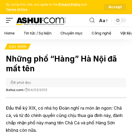
By using this site, you agree to the
Privacy Policy
and
Accept
Terms of Use
.
Aa
Font
Resizer
Home
Tin tức / Sự kiện
Chuyên mục
Công nghệ
Vật liệ
GÓC NHÌN
Những phố “Hàng” Hà Nội đã
mất tên
8 phút đọc
Ashui.com
04/03/2013
Đầu thế kỷ XIX, có nhà họ Đoàn nghĩ ra món ăn ngon: Chả
cá, và từ đó chính quyền cũng chịu thua gia đình này, đành
chấp nhận phố này mang tên Chả Cá và phố Hàng Sơn
không còn nữa.