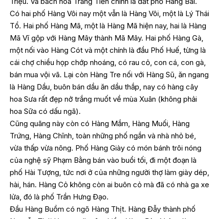
Triệu. Và bách hóa Tràng Tiền chính là đất phố Hàng Bài.
Có hai phố Hàng Vôi nay một vẫn là Hàng Vôi, một là Lý Thái
Tổ. Hai phố Hàng Mã, một là Hàng Mã hiện nay, hai là Hàng
Mã Vĩ gộp với Hàng Mây thành Mã Mây. Hai phố Hàng Gà,
một nối vào Hàng Cót và một chính là đầu Phố Huế, từng là
cái chợ chiều họp chớp nhoáng, có rau cỏ, con cá, con gà,
bán mua vội vã. Lại còn Hàng Tre nối với Hàng Sũ, ăn ngang
là Hàng Dầu, buôn bán dầu ăn dầu thắp, nay có hàng cây
hoa Sưa rất đẹp nở trắng muốt về mùa Xuân (không phải
hoa Sữa có dấu ngã).
Cũng quãng này còn có Hàng Mắm, Hàng Muối, Hàng
Trứng, Hàng Chĩnh, toàn những phố ngắn và nhà nhỏ bé,
vừa thấp vừa nông. Phố Hàng Giày có món bánh trôi nóng
của nghệ sỹ Phạm Bằng bán vào buổi tối, đi một đoạn là
phố Hài Tượng, tức nơi ở của những người thợ làm giày dép,
hài, hán. Hàng Cỏ không còn ai buôn cỏ mà đã có nhà ga xe
lửa, đó là phố Trần Hưng Đạo.
Đầu Hàng Buồm có ngõ Hàng Thịt. Hàng Đẫy thành phố