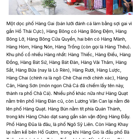
Một dọc phố Hàng Gai (bán lưới đánh cá làm bằng sợi gai vì
gần Hồ Thái Cực), Hàng Bông có Hàng Bông Đệm, Hàng
Bông Lờ, Hàng Bông Cửa Quyền, hai bên có Hàng Mành,
Hàng Hòm, Hàng Nón, Hàng Trống (còn gọi là Hàng Thêu).
Khu phố cổ nhiều Hàng nhất: Hàng Thiếc, Hàng Điếu, Hàng
Đồng, Hàng Bát Sứ, Hàng Bát Đàn, Hàng Vải Thâm, Hàng
Sắt, Hàng Bừa (nay là Lò Rèn), Hàng Rươi, Hàng Lược,
Hàng Chai (chính ra là ngõ Chè Chai mới chính xác), Hàng
Cân, Hàng Sơn (món ngon Chả Cá đã chiếm lấy tên này,
thành ra phố Chả Cá). Nhiều phố khác nữa như Hàng Quạt
nằm trên phố Hàng Đàn cũ, còn Lương Văn Can lại nằm đè
lên phố Hàng Quạt. Hàng Bún nằm tít phía Quán Thánh,
trong khi Hàng Cháo dạt sang gần sân vận động Hàng Đẫy.
Phố Hàng Đũa là đâu, là phố Ngô Sỹ Liên. Còn Hàng Khay
lại nằm kề bên Hồ Gươm, trong khi Hàng Giò là đầu phố Bà