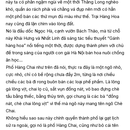
này ta có phần ngậm ngùi về một thời Thăng Long nghèo
khó, quần áo rách phải vá chằng vá đụp nên mới có hẳn
một phố bán các thứ mụn đủ màu như thế. Trại Hàng Hoa
nay cũng đã lặn chìm vào lòng đất.
Nó là đầu dốc Ngọc Hà, cạnh vườn Bách Thảo, mà từ chỗ
này Khái Hưng và Nhất Linh đã sáng tác tiểu thuyết “Gánh
hàng hoa” nổi tiếng một thời, được dựng thành phim với chủ
đề trong sáng của người con gái Hà Nội bán hoa nuôi chồng
ăn học…
Phố Hàng Chai như trên đã nói, thực ra đây là một ngõ nhỏ,
cực nhỏ, chỉ có bề rộng chưa đầy 2m, từng là nơi chiều
chiều các bà đi rong buôn bán các loại phế phẩm. Là lông
gà lông vịt, chai lọ cũ, sắt vụn đồng nát, vỏ bao đựng chè
tầu bằng thiếc, bằng thủy tinh, gọi chung là các bà “đồng
nát, chè chai lông vịt” vì thế mà ngõ này mang tên ngõ Chè
Chai.
Không hiểu sao sau này chính quyền thành phố lại gạt lịch
sử ra ngoài, gọi nó là phố Hàng Chai, cũng như bỏ cái tên