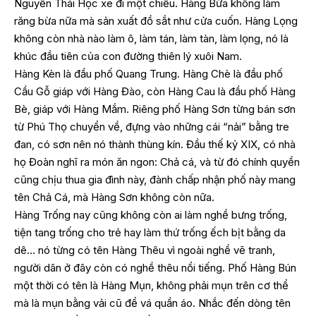
Nguyễn Thái Học xe đi một chiều. Hàng Bừa không làm
răng bừa nữa mà sản xuất đồ sắt như cửa cuốn. Hàng Lọng
không còn nhà nào làm ô, làm tán, làm tàn, làm lọng, nó là
khúc đầu tiên của con đường thiên lý xuôi Nam.
Hàng Kèn là đầu phố Quang Trung. Hàng Chè là đầu phố
Cầu Gỗ giáp với Hàng Đào, còn Hàng Cau là đầu phố Hàng
Bè, giáp với Hàng Mắm. Riêng phố Hàng Sơn từng bán sơn
từ Phú Thọ chuyển về, đựng vào những cái “nải” bằng tre
đan, có sơn nên nó thành thùng kín. Đầu thế kỷ XIX, có nhà
họ Đoàn nghĩ ra món ăn ngon: Chả cá, và từ đó chính quyền
cũng chịu thua gia đình này, đành chấp nhận phố này mang
tên Chả Cá, mà Hàng Sơn không còn nữa.
Hàng Trống nay cũng không còn ai làm nghề bưng trống,
tiện tang trống cho trẻ hay làm thứ trống ếch bịt bằng da
dê… nó từng có tên Hàng Thêu vì ngoài nghề vẽ tranh,
người dân ở đây còn có nghề thêu nổi tiếng. Phố Hàng Bún
một thời có tên là Hàng Mụn, không phải mụn trên cơ thể
mà là mụn bằng vải cũ để vá quần áo. Nhắc đến dòng tên