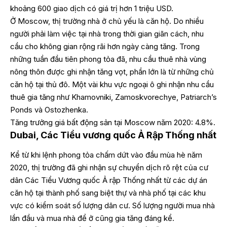
khoảng 600 giao dịch có giá trị hơn 1 triệu USD.
Ở Moscow, thị trường nhà ở chủ yếu là căn hộ. Do nhiều
người phải làm việc tại nhà trong thời gian giãn cách, nhu
cầu cho không gian rộng rãi hơn ngày càng tăng. Trong
những tuần đầu tiên phong tỏa đã, nhu cầu thuê nhà vùng
nông thôn được ghi nhận tăng vọt, phần lớn là từ những chủ
căn hộ tại thủ đô. Một vài khu vực ngoại ô ghi nhận nhu cầu
thuê gia tăng như Khamovniki, Zamoskvorechye, Patriarch’s
Ponds và Ostozhenka.
Tăng trưởng giá bất động sản tại Moscow năm 2020: 4.8%.
Dubai, Các Tiểu vương quốc Ả Rập Thống nhất
Kể từ khi lệnh phong tỏa chấm dứt vào đầu mùa hè năm
2020, thị trường đã ghi nhận sự chuyển dịch rõ rệt của cư
dân Các Tiểu Vương quốc Ả rập Thống nhất từ các dự án
căn hộ tại thành phố sang biệt thự và nhà phố tại các khu
vực có kiểm soát số lượng dân cư. Số lượng người mua nhà
lần đầu và mua nhà để ở cũng gia tăng đáng kể.