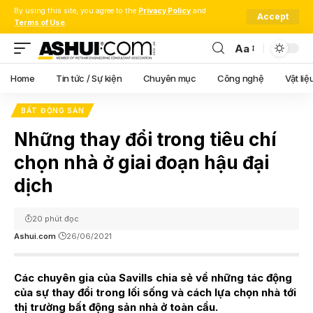
By using this site, you agree to the
Privacy Policy
and
Accept
Terms of Use
.
Aa
Font
Resizer
Home
Tin tức / Sự kiện
Chuyên mục
Công nghệ
Vật liệ
BẤT ĐỘNG SẢN
Những thay đổi trong tiêu chí
chọn nhà ở giai đoạn hậu đại
dịch
20 phút đọc
Ashui.com
26/06/2021
Các chuyên gia của Savills chia sẻ về những tác động
của sự thay đổi trong lối sống và cách lựa chọn nhà tới
thị trường bất động sản nhà ở toàn cầu.