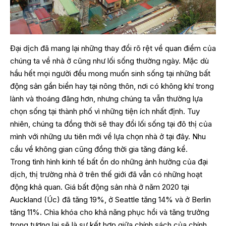
Đại dịch đã mang lại những thay đổi rõ rệt về quan điểm của
chúng ta về nhà ở cũng như lối sống thường ngày. Mặc dù
hầu hết mọi người đều mong muốn sinh sống tại những bất
động sản gần biển hay tại nông thôn, nơi có không khí trong
lành và thoáng đãng hơn, nhưng chúng ta vẫn thường lựa
chọn sống tại thành phố vì những tiện ích nhất định. Tuy
nhiên, chúng ta đồng thời sẽ thay đổi lối sống tại đô thị của
mình với những ưu tiên mới về lựa chọn nhà ở tại đây. Nhu
cầu về không gian cũng đồng thời gia tăng đáng kể.
Trong tình hình kinh tế bất ổn do những ảnh hưởng của đại
dịch, thị trường nhà ở trên thế giới đã vẫn có những hoạt
động khả quan. Giá bất động sản nhà ở năm 2020 tại
Auckland (Úc) đã tăng 19%, ở Seattle tăng 14% và ở Berlin
tăng 11%. Chìa khóa cho khả năng phục hồi và tăng trưởng
trong tương lai sẽ là sự kết hợp giữa chính sách của chính