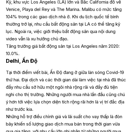
Kỳ, khu vực Los Angeles (LA) lớn và Bắc California đổ về
Venice, Playa del Rey và The Marina. Malibu có mức tăng
104% trong các giao dịch nhà ở. Khi du lịch quốc tế bình
thường trở lại, nhu cầu bất động sản tại LA có thể tăng kỷ
lục. Ngoài ra, việc giới thiệu bất động sản qua nội dung
video vẫn là xu hướng chủ đạo.
Tăng trưởng giá bất động sản tại Los Angeles năm 2020:
10.0%.
Delhi, Ấn Độ
Tại thời điểm viết bài, Ấn Độ đang ở giữa làn sóng Covid-19
thứ hai. Đại dịch và các thời gian dài làm việc tại nhà đã thúc
đẩy nhu cầu sở hữu một ngôi nhà rộng rãi và đầy đủ tiện
nghi cho thị trường. Những người mua nhà lần đầu cũng chú
ý hơn tới việc lựa chọn diện tích rộng rãi hơn là vị trí đắc địa
như trước kia.
Những hỗ trợ điều chỉnh giá và lãi suất cho vay thấp là đòn
bảy khiến số lượng giao dịch mua bán trong thời gian vừa
qua gia tăng, với nhu cầu lớn ghi nhận từ những người mua