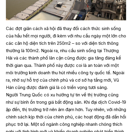
Các đợt giãn cách xã hội đã thay đổi cách thức sinh sống
của hầu hết mọi người, đi kèm với nhu cầu ngày một lớn cho
các căn hộ diện tích trên 250m2 – so với diện tích thông
thường là 100m2. Ngoài ra, nhu cầu sinh sống tại Thượng
Hải và các thành phố lân cận cũng được gia tăng đáng kể
thời gian qua. Thành phố này được coi là an toàn với một
môi trường kinh doanh thu hút nhiều công ty quốc tế. Ngoài
ra, nhờ sự hỗ trợ của chính phủ và cơ sở hạ tầng mới, Vũ
Hán cũng được đánh giá là có triển vọng tươi sáng.
Người Trung Quốc có xu hướng tự tin về thị trường cũng
như sự bình ổn trong giá bất động sản. Khi đại dịch Covid-19
ập đến, thị trường trở nên ảm đạm hơn. Tuy nhiên, với những
chính sách kịp thời của chính phủ, các hoạt động đã dần hồi
phục trở lại. Một số ngành công nghiệp nhanh chóng thích
nghi với tình hình mới và khiến doanh nghiệp phát triển thịnh