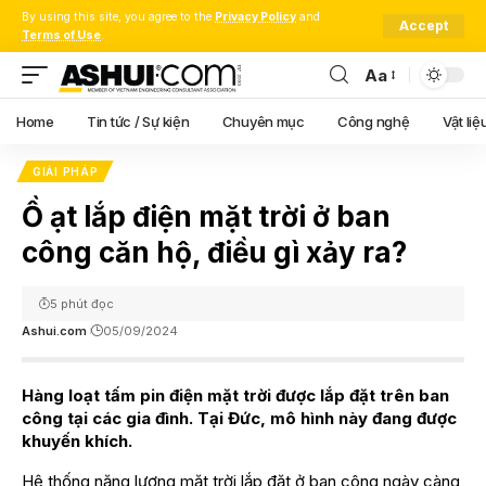
By using this site, you agree to the
Privacy Policy
and
Accept
Terms of Use
.
Aa
Font
Resizer
Home
Tin tức / Sự kiện
Chuyên mục
Công nghệ
Vật liệ
GIẢI PHÁP
Ồ ạt lắp điện mặt trời ở ban
công căn hộ, điều gì xảy ra?
5 phút đọc
Ashui.com
05/09/2024
Hàng loạt tấm pin điện mặt trời được lắp đặt trên ban
công tại các gia đình. Tại Đức, mô hình này đang được
khuyến khích.
Hệ thống năng lượng mặt trời lắp đặt ở ban công ngày càng