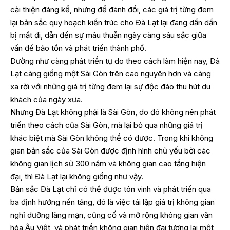
cải thiện đáng kể, nhưng để đánh đổi, các giá trị từng đem
lại bản sắc quy hoạch kiến trúc cho Đà Lạt lại đang dần dần
bị mất đi, dẫn đến sự mâu thuẫn ngày càng sâu sắc giữa
vấn đề bảo tồn và phát triển thành phố.
Dường như càng phát triển tự do theo cách làm hiện nay, Đà
Lạt càng giống một Sài Gòn trên cao nguyên hơn và càng
xa rời với những giá trị từng đem lại sự độc đáo thu hút du
khách của ngày xưa.
Nhưng Đà Lạt không phải là Sài Gòn, do đó không nên phát
triển theo cách của Sài Gòn, mà lại bỏ qua những giá trị
khác biệt mà Sài Gòn không thể có được. Trong khi không
gian bản sắc của Sài Gòn được định hình chủ yếu bởi các
không gian lịch sử 300 năm và không gian cao tầng hiện
đại, thì Đà Lạt lại không giống như vậy.
Bản sắc Đà Lạt chỉ có thể được tôn vinh và phát triển qua
ba định hướng nền tảng, đó là việc tái lập giá trị không gian
nghỉ dưỡng lãng mạn, củng cố và mở rộng không gian văn
hóa Âu Việt, và phát triển không gian hiện đại tương lai một