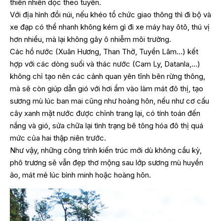
thiên nhiên dọc theo tuyến.
Với địa hình đồi núi, nếu khéo tổ chức giao thông thì đi bộ và
xe đạp có thể nhanh không kém gì đi xe máy hay ôtô, thú vị
hơn nhiều, mà lại không gây ô nhiễm môi trường.
Các hồ nước (Xuân Hương, Than Thở, Tuyền Lâm…) kết
hợp với các dòng suối và thác nước (Cam Ly, Datanla,…)
không chỉ tạo nên các cảnh quan yên tĩnh bên rừng thông,
mà sẽ còn giúp dẫn gió với hơi ẩm vào làm mát đô thị, tạo
sương mù lúc ban mai cũng như hoàng hôn, nếu như cơ cấu
cây xanh mặt nước được chỉnh trang lại, có tính toán đến
nắng và gió, sửa chữa lại tình trạng bê tông hóa đô thị quá
mức của hai thập niên trước.
Như vậy, những công trình kiến trúc mới dù không cầu kỳ,
phô trương sẽ vẫn đẹp thơ mộng sau lớp sương mù huyền
ảo, mát mẻ lúc bình minh hoặc hoàng hôn.