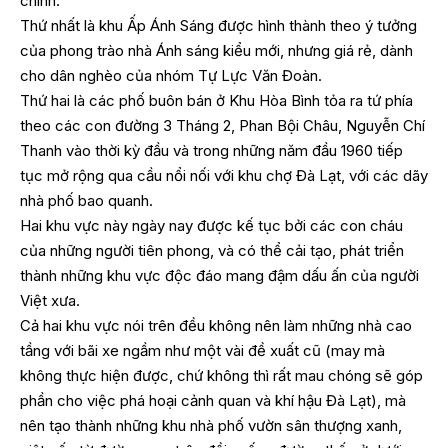
chính.
Thứ nhất là khu Ấp Ánh Sáng được hình thành theo ý tưởng
của phong trào nhà Ánh sáng kiểu mới, nhưng giá rẻ, dành
cho dân nghèo của nhóm Tự Lực Văn Đoàn.
Thứ hai là các phố buôn bán ở Khu Hòa Bình tỏa ra tứ phía
theo các con đường 3 Tháng 2, Phan Bội Châu, Nguyễn Chí
Thanh vào thời kỳ đầu và trong những năm đầu 1960 tiếp
tục mở rộng qua cầu nổi nối với khu chợ Đà Lạt, với các dãy
nhà phố bao quanh.
Hai khu vực này ngày nay được kế tục bởi các con cháu
của những người tiên phong, và có thể cải tạo, phát triển
thành những khu vực độc đáo mang đậm dấu ấn của người
Việt xưa.
Cả hai khu vực nói trên đều không nên làm những nhà cao
tầng với bãi xe ngầm như một vài đề xuất cũ (may mà
không thực hiện được, chứ không thì rất mau chóng sẽ góp
phần cho việc phá hoại cảnh quan và khí hậu Đà Lạt), mà
nên tạo thành những khu nhà phố vườn sân thượng xanh,