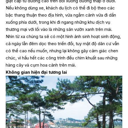
giật cấp từ đường cao trên đồi xuống đường thấp ở dưới.
Nếu không dùng xe, khách du lịch có thể đi bộ theo các
bậc thang thuận theo địa hình, vừa ngắm cảnh vừa đi dần
xuống phía dưới, trong khi đi ngang những khu dịch vụ
thương mại với lối vào là những sân vườn xanh trên mái.
Nhìn từ xa chúng ta sẽ có một hình ảnh sinh hoạt sinh động,
cả ngày lẫn đêm dọc theo triền đồi, tuy mật độ dân cư vẫn
có thể cao nếu muốn, nhưng lại không gây cảm giác chen
chúc, vì hầu hết các công trình đều chìm khuất sau những
hàng cây và cụm hoa cảnh trên mái.
Không gian hiện đại tương lai