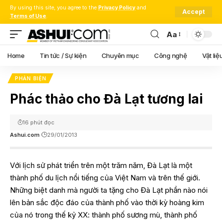
By using this site, you agree to the
Privacy Policy
and
Accept
Terms of Use
.
Aa
Font
Resizer
Home
Tin tức / Sự kiện
Chuyên mục
Công nghệ
Vật liệ
PHẢN BIỆN
Phác thảo cho Đà Lạt tương lai
16 phút đọc
Ashui.com
29/01/2013
Với lịch sử phát triển trên một trăm năm, Đà Lạt là một
thành phố du lịch nổi tiếng của Việt Nam và trên thế giới.
Những biệt danh mà người ta tặng cho Đà Lạt phần nào nói
lên bản sắc độc đáo của thành phố vào thời kỳ hoàng kim
của nó trong thế kỷ XX: thành phố sương mù, thành phố