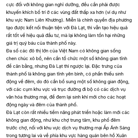
cực đối với không gian nghỉ dưỡng, đều cần phải được
khuyến khích bố trí ở các vùng đất thấp xa hơn (ví dụ như
khu vực Nam Liên Khương). Miễn là chính quyền địa phương
tạo được kết nối thuận tiện với Đà Lạt, thì vẫn tạo hiệu quả
rất tốt về hiệu quả đầu tư, mà lại không làm tổn hại những
giá trị quý báu của thành phố này.
Đa số các đô thị lớn của Việt Nam có không gian sống
chen chúc xô bồ, nên cần tổ chức một số không gian tĩnh
để cân bằng, nhưng Đà Lạt thì ngược lại. Đặc trưng của
thành phố là không gian tĩnh yên bình, có phần thiếu sinh
động về đêm, do đó cần bổ sung một số không gian động,
với các cụm khu vực và trục đường đi bộ có các dịch vụ
văn hóa thương mại, để đem lại sinh khí mới cho các hoạt
động ngày và đêm của thành phố.
Đà Lạt còn rất nhiều tiềm năng phát triển hoặc làm mới các
không gian động, như khu chợ trung tâm, khu phố đêm
trước chợ, nối với khu vực dịch vụ thương mại Ấp Ánh Sáng
trong tương lai và về phía khu vực hàng quán bên hồ Xuân