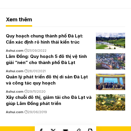
Xem thêm
Quy hoạch chung thành phố Đà Lạt:
Cần xác định rõ hình thái kiến trúc
Ashui.com
21/09/2022
Lâm Đồng: Quy hoạch 5 đô thị vệ tinh
giải “nén” cho thành phố Đà Lạt
Ashui.com
28/01/2021
Quản lý phát triển đô thị di sản Đà Lạt
và công tác quy hoạch
Ashui.com
29/11/2020
Xây chuỗi đô thị, giảm tải cho Đà Lạt và
giúp Lâm Đồng phát triển
Ashui.com
29/06/2019