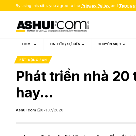
By using this site, you agree to the
Privacy Policy
and
Terms o
HOME
TIN TỨC / SỰ KIỆN
CHUYÊN MỤC
BẤT ĐỘNG SẢN
Phát triển nhà 20 
hay…
Ashui.com
07/07/2020