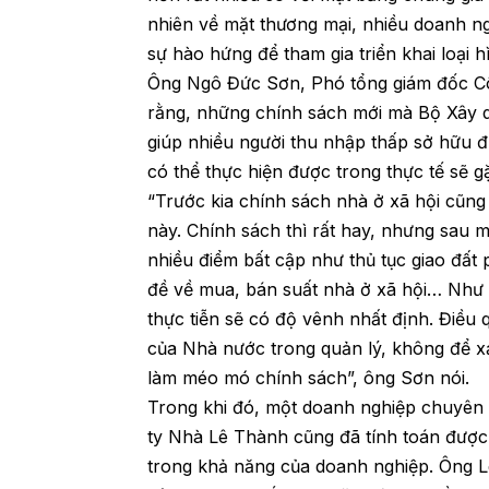
nhiên về mặt thương mại, nhiều doanh n
sự hào hứng để tham gia triển khai loại 
Ông Ngô Đức Sơn, Phó tổng giám đốc C
rằng, những chính sách mới mà Bộ Xây dự
giúp nhiều người thu nhập thấp sở hữu đ
có thể thực hiện được trong thực tế sẽ g
“Trước kia chính sách nhà ở xã hội cũn
này. Chính sách thì rất hay, nhưng sau m
nhiều điểm bất cập như thủ tục giao đất 
đề về mua, bán suất nhà ở xã hội… Như 
thực tiễn sẽ có độ vênh nhất định. Điều q
của Nhà nước trong quản lý, không để x
làm méo mó chính sách”, ông Sơn nói.
Trong khi đó, một doanh nghiệp chuyên 
ty Nhà Lê Thành cũng đã tính toán được
trong khả năng của doanh nghiệp. Ông 