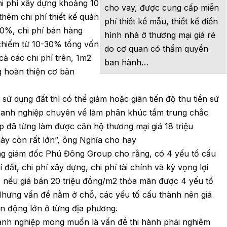
hi phí xây dựng khoảng 10
cho vay, được cung cấp miễn
thêm chi phí thiết kế quản
phí thiết kế mẫu, thiết kế điển
30%, chi phí bán hàng
hình nhà ở thương mại giá rẻ
 chiếm từ 10-30% tổng vốn
do cơ quan có thẩm quyền
 cả các chi phí trên, 1m2
ban hành…
g hoàn thiện cơ bản
ử dụng đất thì có thể giảm hoặc giãn tiến độ thu tiền sử
doanh nghiệp chuyên về làm phân khúc tầm trung chắc
 đã từng làm được căn hộ thương mại giá 18 triệu
y còn rất lớn”, ông Nghĩa cho hay
g giám đốc Phú Đông Group cho rằng, có 4 yếu tố cấu
 đất, chi phí xây dựng, chi phí tài chính và kỳ vọng lợi
 nếu giá bán 20 triệu đồng/m2 thỏa mãn được 4 yếu tố
hưng vấn đề nằm ở chỗ, các yếu tố cấu thành nên giá
ến động lớn ở từng địa phương.
anh nghiệp mong muốn là vấn đề thi hành phải nghiêm