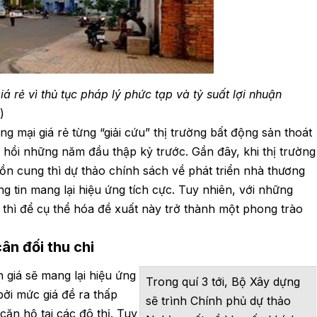
 rẻ vì thủ tục pháp lý phức tạp và tỷ suất lợi nhuận
)
 mại giá rẻ từng “giải cứu” thị trường bất động sản thoát
hồi những năm đầu thập kỷ trước. Gần đây, khi thị trường
ồn cung thì dự thảo chính sách về phát triển nhà thương
ng tin mang lại hiệu ứng tích cực. Tuy nhiên, với những
 thì để cụ thể hóa đề xuất này trở thành một phong trào
ân đối thu chi
h giá sẽ mang lại hiệu ứng
Trong quí 3 tới, Bộ Xây dựng
bởi mức giá đề ra thấp
sẽ trình Chính phủ dự thảo
căn hộ tại các đô thị. Tuy