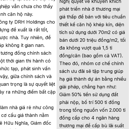
Nghị quyết về khuyến khích
ghiệp vẫn chưa cho thấy
phát triển nhà ở thương mại
hình căn hộ này.
giá thấp để bán với tiêu chuẩn
ông ty DRH Holdings cho
thiết kế căn hộ khép kín, diện
ng đề xuất là rất tốt,
tích sử dụng dưới 70m2 có giá
ược nhà. Tuy nhiên, để
bán dưới 20 triệu đồng/m2, tối
ặp không ít gian nan.
đa không vượt quá 1,5 tỉ
g tương đồng chính sách
đồng/căn (bao gồm cả VAT).
ột thời gian thi hành có
Theo đó, nhóm cơ chế chính
phức tạp, phát sinh vấn
sách ưu đãi sẽ tập trung giúp
vậy, giữa chính sách và
hạ giá thành dự án bằng nhiều
uan trọng là sự quyết liệt
giải pháp, chẳng hạn như:
ảy ra những điểm bất cập
Giảm 50% tiền sử dụng đất
phải nộp, bố trí 500 tỉ đồng
làm nhà giá rẻ như công
trong tổng nguồn vốn 2.000 tỉ
 cơ cấu giá thành nằm
đồng cấp cho 4 ngân hàng
Lê Hữu Nghĩa, Giám đốc
thương mại để cấp bù lãi suất