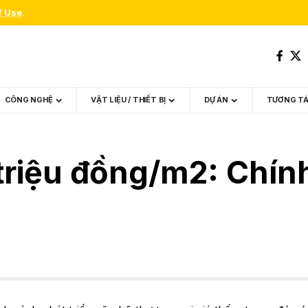
f Use
.
CÔNG NGHỆ
VẬT LIỆU / THIẾT BỊ
DỰ ÁN
TƯƠNG T
triệu đồng/m2: Chính