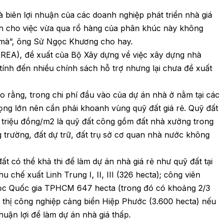
à biên lợi nhuận của các doanh nghiệp phát triển nhà giá
hích cho việc vừa qua rổ hàng của phân khúc này không
 mà”, ông Sử Ngọc Khương cho hay.
EA), đề xuất của Bộ Xây dựng về việc xây dựng nhà
 tính đến nhiều chính sách hỗ trợ nhưng lại chưa đề xuất
rằng, trong chi phí đầu vào của dự án nhà ở nằm tại các
trọng lớn nên cần phải khoanh vùng quỹ đất giá rẻ. Quỹ đất
0 triệu đồng/m2 là quỹ đất công gồm đất nhà xưởng trong
ng trường, đất dự trữ, đất trụ sở cơ quan nhà nước không
ất có thể khả thi để làm dự án nhà giá rẻ như quỹ đất tại
chế xuất Linh Trung I, II, III (326 hecta); công viên
ọc Quốc gia TPHCM 647 hecta (trong đó có khoảng 2/3
ô thị công nghiệp cảng biển Hiệp Phước (3.600 hecta) nếu
huận lợi để làm dự án nhà giá thấp.