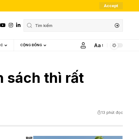
Accept
Aa
ÁC
CỘNG ĐỒNG
Font
Resizer
 sách thì rất
13 phút đọc