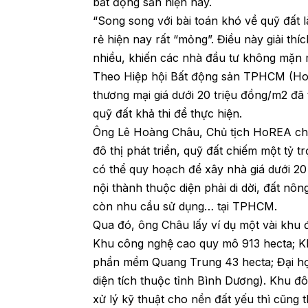
bất động sản hiện nay.
“Song song với bài toán khó về quỹ đất l
rẻ hiện nay rất “mỏng”. Điều này giải t
nhiều, khiến các nhà đầu tư không mặn
Theo Hiệp hội Bất động sản TPHCM (HoR
thương mại giá dưới 20 triệu đồng/m2 đã
quỹ đất khả thi để thực hiện.
Ông Lê Hoàng Châu, Chủ tịch HoREA cho 
đô thị phát triển, quỹ đất chiếm một tỷ 
có thể quy hoạch để xây nhà giá dưới 2
nội thành thuộc diện phải di dời, đất nô
còn nhu cầu sử dụng… tại TPHCM.
Qua đó, ông Châu lấy ví dụ một vài khu đ
Khu công nghệ cao quy mô 913 hecta; Khu 
phần mềm Quang Trung 43 hecta; Đại h
diện tích thuộc tỉnh Bình Dương). Khu đ
xử lý kỹ thuật cho nền đất yếu thì cũng t