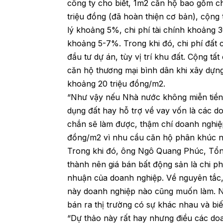
công ty cho biết, 1m2 căn hộ bao gồm c
triệu đồng (đã hoàn thiện cơ bản), cộng 
lý khoảng 5%, chi phí tài chính khoảng 
khoảng 5-7%. Trong khi đó, chi phí đất
đầu tư dự án, tùy vị trí khu đất. Cộng tất
căn hộ thương mại bình dân khi xây dựn
khoảng 20 triệu đồng/m2.
“Như vậy nếu Nhà nước không miễn tiền s
dụng đất hay hỗ trợ về vay vốn là các 
chắn sẽ làm được, thậm chí doanh nghiệp
đồng/m2 vì nhu cầu căn hộ phân khúc nà
Trong khi đó, ông Ngô Quang Phúc, Tổn
thành nên giá bán bất động sản là chi phí
nhuận của doanh nghiệp. Về nguyên tắc,
này doanh nghiệp nào cũng muốn làm. N
bán ra thị trường có sự khác nhau và bi
“Dự thảo này rất hay nhưng điều các do