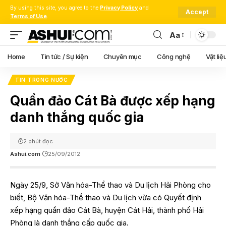
By using this site, you agree to the
Privacy Policy
and
Accept
Terms of Use
.
Aa
Font
Resizer
Home
Tin tức / Sự kiện
Chuyên mục
Công nghệ
Vật liệ
TIN TRONG NƯỚC
Quần đảo Cát Bà được xếp hạng
danh thắng quốc gia
2 phút đọc
Ashui.com
25/09/2012
Ngày 25/9, Sở Văn hóa-Thể thao và Du lịch Hải Phòng cho
biết, Bộ Văn hóa-Thể thao và Du lịch vừa có Quyết định
xếp hạng quần đảo Cát Bà, huyện Cát Hải, thành phố Hải
Phòng là danh thắng cấp quốc gia.