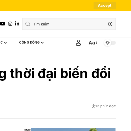
Accept
Aa
ÁC
CỘNG ĐỒNG
Font
Resizer
 thời đại biến đổi
12 phút đọc