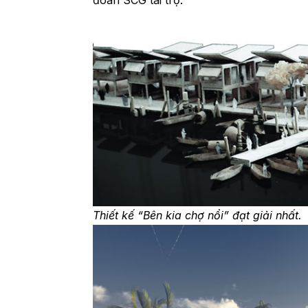
đoàn SCG tài trợ.
Thiết kế “Bên kia chợ nổi” đạt giải nhất.