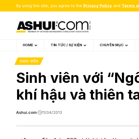
By using this site, you agree to the
Privacy Policy
and
Terms o
HOME
TIN TỨC / SỰ KIỆN
CHUYÊN MỤC
SINH VIÊN
Sinh viên với “Ngô
khí hậu và thiên ta
Ashui.com
11/04/2013