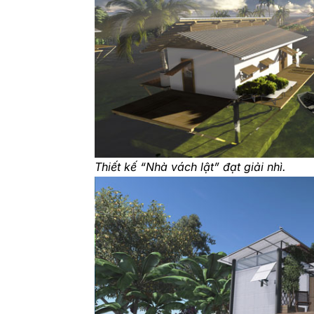
Thiết kế “Nhà vách lật” đạt giải nhì.