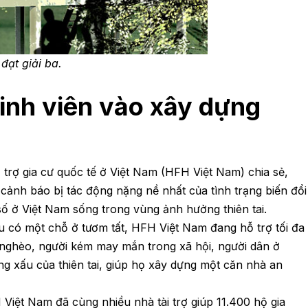
đạt giải ba.
sinh viên vào xây dựng
 trợ gia cư quốc tế ở Việt Nam (HFH Việt Nam) chia sẻ,
ảnh báo bị tác động nặng nề nhất của tình trạng biến đổi
số ở Việt Nam sống trong vùng ảnh hưởng thiên tai.
u có một chỗ ở tươm tất, HFH Việt Nam đang hỗ trợ tối đa
 nghèo, người kém may mắn trong xã hội, người dân ở
g xấu của thiên tai, giúp họ xây dựng một căn nhà an
Việt Nam đã cùng nhiều nhà tài trợ giúp 11.400 hộ gia