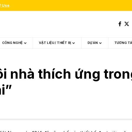
f Use
.
CÔNG NGHỆ
VẬT LIỆU / THIẾT BỊ
DỰ ÁN
TƯƠNG T
i nhà thích ứng trong
i”