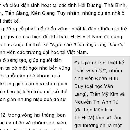
 và điều kiện sinh hoạt tại các tỉnh Hải Dương, Thái Bình,
 Tiền Giang, Kiên Giang. Tuy nhiên, những dự án nhà ở
thiết kế.
đồng về phát triển bền vững, nhất là đánh thức giới trẻ
ng nguy cơ của biến đổi khí hậu, HFH Việt Nam đã cùng
hức cuộc thi thiết kế “
Ngôi nhà thích ứng trong thời đại
nh viên các trường đại học tại Việt Nam.
à ở sáng tạo, giúp người dân
Đạt giải nhì với thiết kế
ên tai có một ngôi nhà bền vững
“nhà vách lật”
, nhóm
 cho mỗi căn nhà không quá
sinh viên Đoàn Hữu
 không gian căn nhà không chỉ
Duy (đại học Văn
ùa bão lũ; kiến trúc mở; có thể
Lang), Trần Mỹ Kim và
 đơn giản nhưng hiệu quả để sử
Nguyễn Thị Anh Tú
(đại học Kiến trúc
12, trong vòng hai tháng, ban
TP.HCM) tâm sự rằng
ác cá nhân và nhóm sinh viên.
giải thưởng chỉ là một