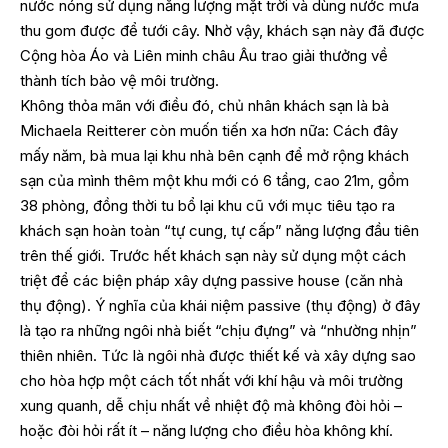
nước nóng sử dụng năng lượng mặt trời và dùng nước mưa
thu gom được để tưới cây. Nhờ vậy, khách sạn này đã được
Cộng hòa Áo và Liên minh châu Âu trao giải thưởng về
thành tích bảo vệ môi trường.
Không thỏa mãn với điều đó, chủ nhân khách sạn là bà
Michaela Reitterer còn muốn tiến xa hơn nữa: Cách đây
mấy năm, bà mua lại khu nhà bên cạnh để mở rộng khách
sạn của mình thêm một khu mới có 6 tầng, cao 21m, gồm
38 phòng, đồng thời tu bổ lại khu cũ với mục tiêu tạo ra
khách sạn hoàn toàn “tự cung, tự cấp” năng lượng đầu tiên
trên thế giới. Trước hết khách sạn này sử dụng một cách
triệt để các biện pháp xây dựng passive house (căn nhà
thụ động). Ý nghĩa của khái niệm passive (thụ động) ở đây
là tạo ra những ngôi nhà biết “chịu đựng” và “nhường nhịn”
thiên nhiên. Tức là ngôi nhà được thiết kế và xây dựng sao
cho hòa hợp một cách tốt nhất với khí hậu và môi trường
xung quanh, dễ chịu nhất về nhiệt độ mà không đòi hỏi –
hoặc đòi hỏi rất ít – năng lượng cho điều hòa không khí.