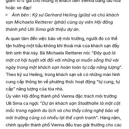
giảm 10% giá cho những vị khách đến Vienna bằng tàu hỏa
hoặc xe đạp!
Ảnh bên : Kỹ sư Gerhard Heiling (giữa) và chủ khách
sạn Michaela Reitterer (phải) cùng ủy viên Hội đồng
thành phố Ulli Sima giới thiệu dự án.
Ai quan tâm đến việc bảo vệ môi trường, người đó có thể
tận hưởng một bầu không khí thoải mái của khách sạn đầy
tính sinh thái này. Bà Michaela Reitterer nói: “
Đây quả là
một cơ hội tuyệt vời đối với những ai muốn sống thử vài
ngày trong một khách sạn hoàn toàn tự cấp năng lượng
”.
Theo kỹ sư Heiling, trong khách sạn sẽ có những màn hình
cung cấp thông tin về phương thức hoạt động “tự cung, tự
cấp” năng lượng của tòa nhà.
Ủy viên Hội đồng thành phố Vienna đặc trách môi trường
Ulli Sima ca ngợi: “
Dự án khách sạn Stadthalle là một cột
mốc trong ngành du lịch và cho thấy công nghệ bảo vệ
môi trường cũng có nhiều lợi thế cạnh tranh
”. Hàng năm,
chính quyền thành phố Vienna đều trao giải thưởng cho các