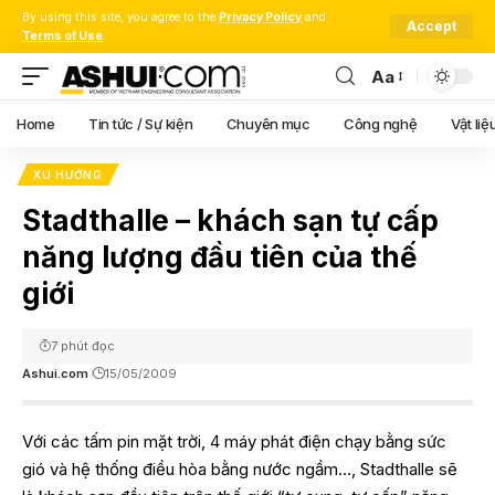
By using this site, you agree to the
Privacy Policy
and
Accept
Terms of Use
.
Aa
Font
Resizer
Home
Tin tức / Sự kiện
Chuyên mục
Công nghệ
Vật liệ
XU HƯỚNG
Stadthalle – khách sạn tự cấp
năng lượng đầu tiên của thế
giới
7 phút đọc
Ashui.com
15/05/2009
Với các tấm pin mặt trời, 4 máy phát điện chạy bằng sức
gió và hệ thống điều hòa bằng nước ngầm…, Stadthalle sẽ