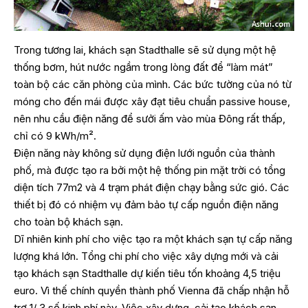
Trong tương lai, khách sạn Stadthalle sẽ sử dụng một hệ
thống bơm, hút nước ngầm trong lòng đất để “làm mát”
toàn bộ các căn phòng của mình. Các bức tường của nó từ
móng cho đến mái được xây đạt tiêu chuẩn passive house,
nên nhu cầu điện năng để sưởi ấm vào mùa Đông rất thấp,
chỉ có 9 kWh/m².
Điện năng này không sử dụng điện lưới nguồn của thành
phố, mà được tạo ra bởi một hệ thống pin mặt trời có tổng
diện tích 77m2 và 4 trạm phát điện chạy bằng sức gió. Các
thiết bị đó có nhiệm vụ đảm bảo tự cấp nguồn điện năng
cho toàn bộ khách sạn.
Dĩ nhiên kinh phí cho việc tạo ra một khách sạn tự cấp năng
lượng khá lớn. Tổng chi phí cho việc xây dựng mới và cải
tạo khách sạn Stadthalle dự kiến tiêu tốn khoảng 4,5 triệu
euro. Vì thế chính quyền thành phố Vienna đã chấp nhận hỗ
trợ 1/ 3 số kinh phí này. Việc xây dựng, cải tạo khách sạn