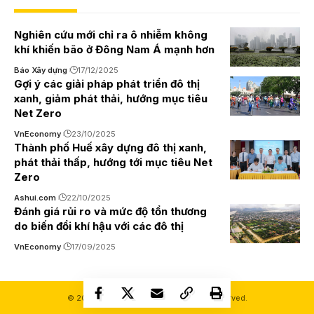
Nghiên cứu mới chỉ ra ô nhiễm không
khí khiến bão ở Đông Nam Á mạnh hơn
Báo Xây dựng
17/12/2025
Gợi ý các giải pháp phát triển đô thị
xanh, giảm phát thải, hướng mục tiêu
Net Zero
VnEconomy
23/10/2025
Thành phố Huế xây dựng đô thị xanh,
phát thải thấp, hướng tới mục tiêu Net
Zero
Ashui.com
22/10/2025
Đánh giá rủi ro và mức độ tổn thương
do biến đổi khí hậu với các đô thị
VnEconomy
17/09/2025
© 2000-2026 Ashui.com. All Rights Reserved.