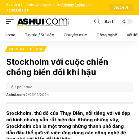
By using this site, you agree to the
Privacy Policy
and
Accept
Terms of Use
.
Aa
Font
Resizer
Home
Tin tức / Sự kiện
Chuyên mục
Công nghệ
Vật liệ
NHÌN RA THẾ GIỚI
Stockholm với cuộc chiến
chống biến đổi khí hậu
7 phút đọc
Ashui.com
23/12/2024
Stockholm, thủ đô của Thụy Điển, nổi tiếng với vẻ đẹp
cổ kính nhưng vẫn rất hiện đại. Không những vậy,
Stockholm còn là một trong những thành phố đang
dẫn đầu thế giới về việc ứng dụng các công nghệ để