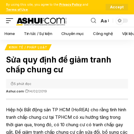
By using this site, you agree to the
Privacy Policy
and
Accept
Terms of Use
.
Aa
Font
Resizer
Home
Tin tức / Sự kiện
Chuyên mục
Công nghệ
Vật liệ
KINH TẾ / PHÁP LUẬT
Sửa quy định để giảm tranh
chấp chung cư
5 phút đọc
Ashui.com
14/02/2019
Hiệp hội Bất động sản TP HCM (HoREA) cho rằng tình hình
tranh chấp chung cư tại TPHCM có xu hướng tăng trong
thời gian qua, trong đó, có 10 chung cư có tranh chấp gay
gắt. Để giảm tranh chấp chung cư cần sửa đổi, bổ sung các