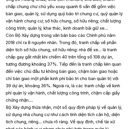
chấp chung chư chủ yếu xoay quanh 6 vấn đề gồm việc
bàn giao, quản lý, sử dụng quỹ bảo trì chung cư, quỹ quản lý
vận hành chung cư; sở hữu chung, sở hữu riêng; chất lượng
công trình; quản lý, khai thác, kinh doanh bãi giữ xe…
Còn Bộ Xây dựng trong văn bản báo cáo Chính phủ năm
2018 chỉ ra 8 nguyên nhân. Trong đó, tranh chấp về phần
diện tích sở hữu chung, sở hữu riêng: nhà để xe… là tranh
chấp gay gắt nhất khi chiếm 40 trên tổng số 108 dự án,
tương đương khoảng 37%. Tiếp đến là tranh chấp liên quan
đến việc chủ đầu tư không bàn giao, chậm bàn giao hoặc
chỉ bàn giao một phần kinh phí bảo trì cho ban quản trị với
39 dự án, khoảng 36%. Ngoài ra, là các tranh chấp về kinh
phí quản lý vận hành, chất lượng công trình, chậm cấp giấy
chứng nhận….
Bộ Xây dựng thừa nhận, một số quy định pháp lý về quản lý,
sử dụng nhà chung cư như cách tính diện tích căn hộ, diện
tích chung, riêng… chưa rõ ràng. Về quy định, chế tài xử
phạt các hành vi vi phạm chưa phù hợp trong quản lý.