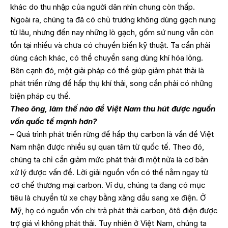
khác do thu nhập của người dân nhìn chung còn thấp.
Ngoài ra, chúng ta đã có chủ trương không dùng gạch nung
từ lâu, nhưng đến nay những lò gạch, gốm sứ nung vẫn còn
tồn tại nhiều và chưa có chuyển biến kỹ thuật. Ta cần phải
dùng cách khác, có thể chuyển sang dùng khí hóa lỏng.
Bên cạnh đó, một giải pháp có thể giúp giảm phát thải là
phát triển rừng để hấp thụ khí thải, song cần phải có những
biện pháp cụ thể.
Theo ông, làm thế nào để Việt Nam thu hút được nguồn
vốn quốc tế mạnh hơn?
– Quá trình phát triển rừng để hấp thụ carbon là vấn đề Việt
Nam nhận được nhiều sự quan tâm từ quốc tế. Theo đó,
chúng ta chỉ cần giảm mức phát thải đi một nửa là cơ bản
xử lý được vấn đề. Lời giải nguồn vốn có thể nằm ngay từ
cơ chế thương mại carbon. Ví dụ, chúng ta đang có mục
tiêu là chuyển từ xe chạy bằng xăng dầu sang xe điện. Ở
Mỹ, họ có nguồn vốn chi trả phát thải carbon, ôtô điện được
trợ giá vì không phát thải. Tuy nhiên ở Việt Nam, chúng ta