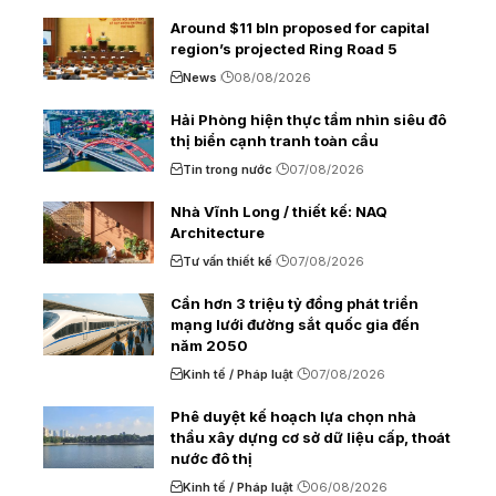
Around $11 bln proposed for capital
region’s projected Ring Road 5
News
08/08/2026
Hải Phòng hiện thực tầm nhìn siêu đô
thị biển cạnh tranh toàn cầu
Tin trong nước
07/08/2026
Nhà Vĩnh Long / thiết kế: NAQ
Architecture
Tư vấn thiết kế
07/08/2026
Cần hơn 3 triệu tỷ đồng phát triển
mạng lưới đường sắt quốc gia đến
năm 2050
Kinh tế / Pháp luật
07/08/2026
Phê duyệt kế hoạch lựa chọn nhà
thầu xây dựng cơ sở dữ liệu cấp, thoát
nước đô thị
Kinh tế / Pháp luật
06/08/2026