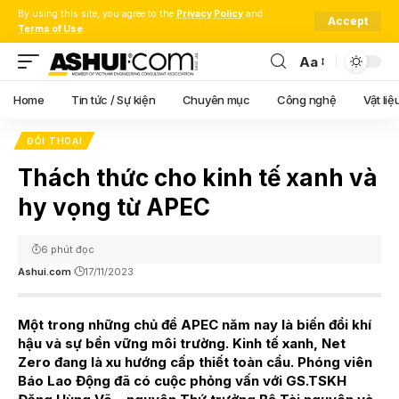
By using this site, you agree to the
Privacy Policy
and
Accept
Terms of Use
.
Aa
Font
Resizer
Home
Tin tức / Sự kiện
Chuyên mục
Công nghệ
Vật liệ
ĐỐI THOẠI
Thách thức cho kinh tế xanh và
hy vọng từ APEC
6 phút đọc
Ashui.com
17/11/2023
Một trong những chủ đề APEC năm nay là biến đổi khí
hậu và sự bền vững môi trường. Kinh tế xanh, Net
Zero đang là xu hướng cấp thiết toàn cầu. Phóng viên
Báo Lao Động đã có cuộc phỏng vấn với GS.TSKH