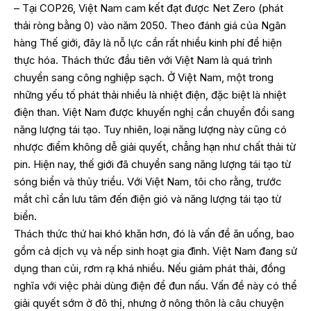
– Tại COP26, Việt Nam cam kết đạt được Net Zero (phát
thải ròng bằng 0) vào năm 2050. Theo đánh giá của Ngân
hàng Thế giới, đây là nỗ lực cần rất nhiều kinh phí để hiện
thực hóa. Thách thức đầu tiên với Việt Nam là quá trình
chuyển sang công nghiệp sạch. Ở Việt Nam, một trong
những yếu tố phát thải nhiều là nhiệt điện, đặc biệt là nhiệt
điện than. Việt Nam được khuyến nghị cần chuyển đổi sang
năng lượng tái tạo. Tuy nhiên, loại năng lượng này cũng có
nhược điểm không dễ giải quyết, chẳng hạn như chất thải từ
pin. Hiện nay, thế giới đã chuyển sang năng lượng tái tạo từ
sóng biển và thủy triều. Với Việt Nam, tôi cho rằng, trước
mắt chỉ cần lưu tâm đến điện gió và năng lượng tái tạo từ
biển.
Thách thức thứ hai khó khăn hơn, đó là vấn đề ăn uống, bao
gồm cả dịch vụ và nếp sinh hoạt gia đình. Việt Nam đang sử
dụng than củi, rơm rạ khá nhiều. Nếu giảm phát thải, đồng
nghĩa với việc phải dùng điện để đun nấu. Vấn đề này có thể
giải quyết sớm ở đô thị, nhưng ở nông thôn là câu chuyện