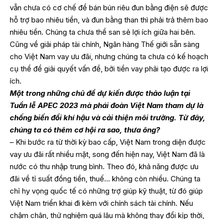
vẫn chưa có cơ chế để bán bún riêu đun bằng điện sẽ được
hỗ trợ bao nhiêu tiền, và đun bằng than thì phải trả thêm bao
nhiêu tiền. Chúng ta chưa thể san sẻ lợi ích giữa hai bên.
Cũng về giải pháp tài chính, Ngân hàng Thế giới sẵn sàng
cho Việt Nam vay ưu đãi, nhưng chúng ta chưa có kế hoạch
cụ thể để giải quyết vấn đề, bởi tiền vay phải tạo được ra lợi
ích.
Một trong những chủ đề dự kiến được thảo luận tại
Tuần lễ APEC 2023 mà phái đoàn Việt Nam tham dự là
chống biến đổi khí hậu và cải thiện môi trường. Từ đây,
chúng ta có thêm cơ hội ra sao, thưa ông?
– Khi bước ra từ thời kỳ bao cấp, Việt Nam trong diện được
vay ưu đãi rất nhiều mặt, song đến hiện nay, Việt Nam đã là
nước có thu nhập trung bình. Theo đó, khả năng được ưu
đãi về tỉ suất đồng tiền, thuế… không còn nhiều. Chúng ta
chỉ hy vọng quốc tế có những trợ giúp kỹ thuật, từ đó giúp
Việt Nam triển khai đi kèm với chính sách tài chính. Nếu
chậm chân, thử nghiệm quá lâu mà không thay đổi kịp thời,