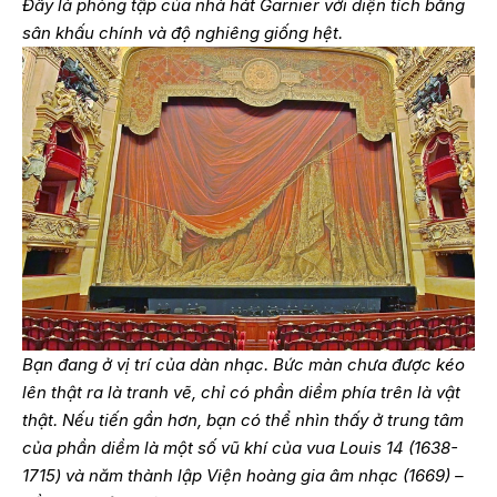
Đây là phòng tập của nhà hát Garnier với diện tích bằng
sân khấu chính và độ nghiêng giống hệt.
Bạn đang ở vị trí của dàn nhạc. Bức màn chưa được kéo
lên thật ra là tranh vẽ, chỉ có phần diềm phía trên là vật
thật. Nếu tiến gần hơn, bạn có thể nhìn thấy ở trung tâm
của phần diềm là một số vũ khí của vua Louis 14 (1638-
1715) và năm thành lập Viện hoàng gia âm nhạc (1669) –