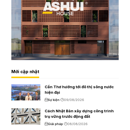
Mới cập nhật
Cần Thơ hướng tới đô thị sông nước
hiện đại
Sự kiện
09/08/2026
Cách Nhật Bản xây dựng công trình
trụ vững trước động đất
Giải pháp
08/08/2026