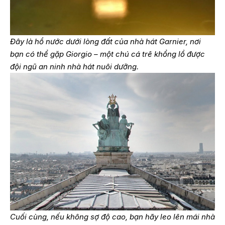
Đây là hồ nước dưới lòng đất của nhà hát Garnier, nơi
bạn có thể gặp Giorgio – một chú cá trê khổng lồ được
đội ngũ an ninh nhà hát nuôi dưỡng.
Cuối cùng, nếu không sợ độ cao, bạn hãy leo lên mái nhà