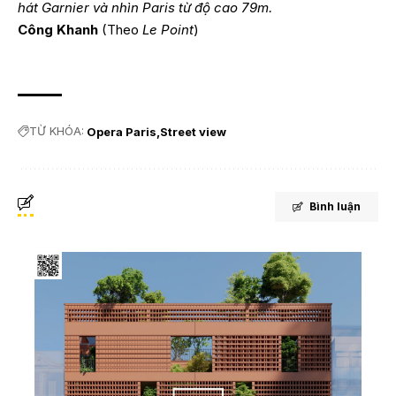
hát Garnier và nhìn Paris từ độ cao 79m.
Công Khanh
(Theo
Le Point
)
TỪ KHÓA:
Opera Paris
Street view
Bình luận