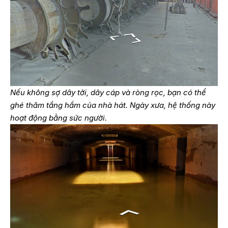
Nếu không sợ dây tời, dây cáp và ròng rọc, bạn có thể
ghé thăm tầng hầm của nhà hát. Ngày xưa, hệ thống này
hoạt động bằng sức người.