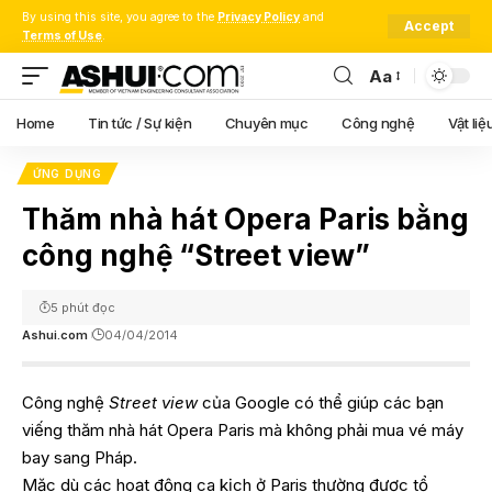
By using this site, you agree to the
Privacy Policy
and
Accept
Terms of Use
.
Aa
Font
Resizer
Home
Tin tức / Sự kiện
Chuyên mục
Công nghệ
Vật liệ
ỨNG DỤNG
Thăm nhà hát Opera Paris bằng
công nghệ “Street view”
5 phút đọc
Ashui.com
04/04/2014
Công nghệ
Street view
của Google có thể giúp các bạn
viếng thăm nhà hát Opera Paris mà không phải mua vé máy
bay sang Pháp.
Mặc dù các hoạt động ca kịch ở Paris thường được tổ