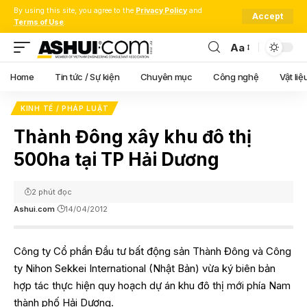
By using this site, you agree to the
Privacy Policy
and
Accept
Terms of Use
.
Aa
Font
Resizer
Home
Tin tức / Sự kiện
Chuyên mục
Công nghệ
Vật liệ
KINH TẾ / PHÁP LUẬT
Thành Đông xây khu đô thị
500ha tại TP Hải Dương
2 phút đọc
Ashui.com
14/04/2012
Công ty Cổ phần Đầu tư bất động sản Thành Đông và Công
ty Nihon Sekkei International (Nhật Bản) vừa ký biên bản
hợp tác thực hiện quy hoạch dự án khu đô thị mới phía Nam
thành phố Hải Dương.