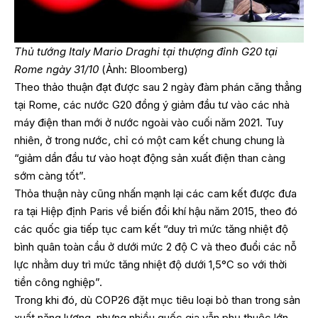
Thủ tướng Italy Mario Draghi tại thượng đỉnh G20 tại
Rome ngày 31/10
(Ảnh: Bloomberg)
Theo thảo thuận đạt được sau 2 ngày đàm phán căng thẳng
tại Rome, các nước G20 đồng ý giảm đầu tư vào các nhà
máy điện than mới ở nước ngoài vào cuối năm 2021. Tuy
nhiên, ở trong nước, chỉ có một cam kết chung chung là
“giảm dần đầu tư vào hoạt động sản xuất điện than càng
sớm càng tốt”.
Thỏa thuận này cũng nhấn mạnh lại các cam kết được đưa
ra tại Hiệp định Paris về biến đổi khí hậu năm 2015, theo đó
các quốc gia tiếp tục cam kết “duy trì mức tăng nhiệt độ
bình quân toàn cầu ở dưới mức 2 độ C và theo đuổi các nỗ
lực nhằm duy trì mức tăng nhiệt độ dưới 1,5°C so với thời
tiền công nghiệp”.
Trong khi đó, dù COP26 đặt mục tiêu loại bỏ than trong sản
xuất năng lượng, nhưng nhiều quốc gia vẫn phụ thuộc lớn