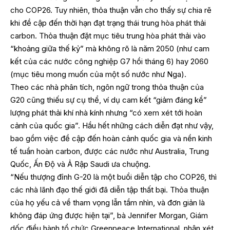
cho COP26. Tuy nhiên, thỏa thuận vẫn cho thấy sự chia rẽ
khi đề cập đến thời hạn đạt trạng thái trung hòa phát thải
carbon. Thỏa thuận đặt mục tiêu trung hòa phát thải vào
“khoảng giữa thế kỷ” mà không rõ là năm 2050 (như cam
kết của các nước công nghiệp G7 hồi tháng 6) hay 2060
(mục tiêu mong muốn của một số nước như Nga).
Theo các nhà phân tích, ngôn ngữ trong thỏa thuận của
G20 cũng thiếu sự cụ thể, ví dụ cam kết “giảm đáng kể”
lượng phát thải khí nhà kính nhưng “có xem xét tới hoàn
cảnh của quốc gia”. Hầu hết những cách diễn đạt như vậy,
bao gồm việc đề cập đến hoàn cảnh quốc gia và nền kinh
tế tuần hoàn carbon, được các nước như Australia, Trung
Quốc, Ấn Độ và Ả Rập Saudi ưa chuộng.
“Nếu thượng đỉnh G-20 là một buổi diễn tập cho COP26, thì
các nhà lãnh đạo thế giới đã diễn tập thất bại. Thỏa thuận
của họ yếu cả về tham vọng lẫn tầm nhìn, và đơn giản là
không đáp ứng được hiện tại”, bà Jennifer Morgan, Giám
dốc điều hành tổ chức Greenpeace International, nhận xét.