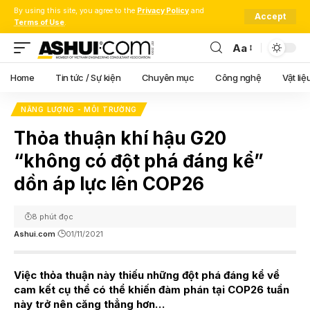
By using this site, you agree to the
Privacy Policy
and
Accept
Terms of Use
.
Aa
Font
Resizer
Home
Tin tức / Sự kiện
Chuyên mục
Công nghệ
Vật liệ
NĂNG LƯỢNG - MÔI TRƯỜNG
Thỏa thuận khí hậu G20
“không có đột phá đáng kể”
dồn áp lực lên COP26
8 phút đọc
Ashui.com
01/11/2021
Việc thỏa thuận này thiếu những đột phá đáng kể về
cam kết cụ thể có thể khiến đàm phán tại COP26 tuần
này trở nên căng thẳng hơn…