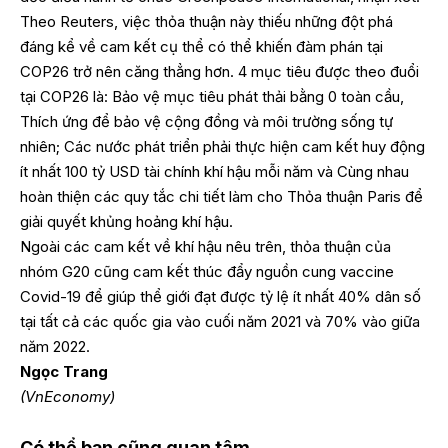
Theo Reuters, việc thỏa thuận này thiếu những đột phá
đáng kể về cam kết cụ thể có thể khiến đàm phán tại
COP26 trở nên căng thẳng hơn. 4 mục tiêu được theo đuổi
tại COP26 là: Bảo vệ mục tiêu phát thải bằng 0 toàn cầu,
Thích ứng để bảo vệ cộng đồng và môi trường sống tự
nhiên; Các nước phát triển phải thực hiện cam kết huy động
ít nhất 100 tỷ USD tài chính khí hậu mỗi năm và Cùng nhau
hoàn thiện các quy tắc chi tiết làm cho Thỏa thuận Paris để
giải quyết khủng hoảng khí hậu.
Ngoài các cam kết về khí hậu nêu trên, thỏa thuận của
nhóm G20 cũng cam kết thúc đẩy nguồn cung vaccine
Covid-19 để giúp thể giới đạt được tỷ lệ ít nhất 40% dân số
tại tất cả các quốc gia vào cuối năm 2021 và 70% vào giữa
năm 2022.
Ngọc Trang
(VnEconomy)
Có thể bạn cũng quan tâm