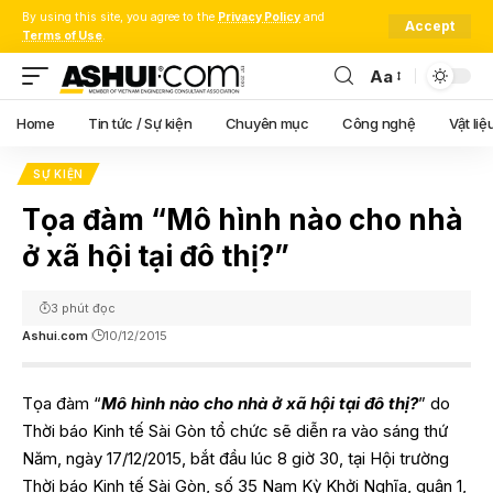
By using this site, you agree to the
Privacy Policy
and
Accept
Terms of Use
.
Aa
Font
Resizer
Home
Tin tức / Sự kiện
Chuyên mục
Công nghệ
Vật liệ
SỰ KIỆN
Tọa đàm “Mô hình nào cho nhà
ở xã hội tại đô thị?”
3 phút đọc
Ashui.com
10/12/2015
Tọa đàm “
Mô hình nào cho nhà ở xã hội tại đô thị?
” do
Thời báo Kinh tế Sài Gòn tổ chức sẽ diễn ra vào sáng thứ
Năm, ngày 17/12/2015, bắt đầu lúc 8 giờ 30, tại Hội trường
Thời báo Kinh tế Sài Gòn, số 35 Nam Kỳ Khởi Nghĩa, quận 1,