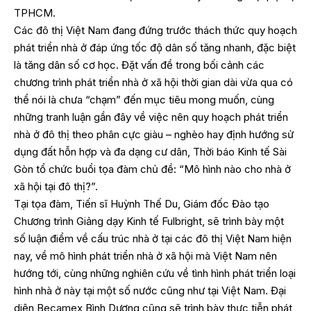
TPHCM.
Các đô thị Việt Nam đang đứng trước thách thức quy hoạch
phát triển nhà ở đáp ứng tốc độ dân số tăng nhanh, đặc biệt
là tăng dân số cơ học. Đặt vấn đề trong bối cảnh các
chương trình phát triển nhà ở xã hội thời gian dài vừa qua có
thể nói là chưa “chạm” đến mục tiêu mong muốn, cùng
những tranh luận gần đây về việc nên quy hoạch phát triển
nhà ở đô thị theo phân cực giàu – nghèo hay định hướng sử
dụng đất hỗn hợp và đa dạng cư dân, Thời báo Kinh tế Sài
Gòn tổ chức buổi tọa đàm chủ đề: “Mô hình nào cho nhà ở
xã hội tại đô thị?”.
Tại tọa đàm, Tiến sĩ Huỳnh Thế Du, Giám đốc Đào tạo
Chương trình Giảng dạy Kinh tế Fulbright, sẽ trình bày một
số luận điểm về cấu trúc nhà ở tại các đô thị Việt Nam hiện
nay, về mô hình phát triển nhà ở xã hội mà Việt Nam nên
hướng tới, cùng những nghiên cứu về tình hình phát triển loại
hình nhà ở này tại một số nước cũng như tại Việt Nam. Đại
diện Becamex Bình Dương cũng sẽ trình bày thực tiễn phát