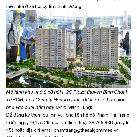
triển nhà ở xã hội tại tỉnh Bình Dương.
Mô hình khu nhà ở xã hội HQC Plaza (huyện Bình Chánh,
TPHCM) của Công ty Hoàng Quân, dự kiến sẽ bàn giao
nhà vào cuối năm nay
(Ảnh: Mạnh Tùng)
Để đăng ký tham dự, xin vui lòng liên hệ cô Phạm Thị Trang
trước ngày 16/12/2015 qua số điện thoại 38 295 936 (máy lẻ:
45) hoặc địa chỉ email
phamtrang@thesaigontimes.vn