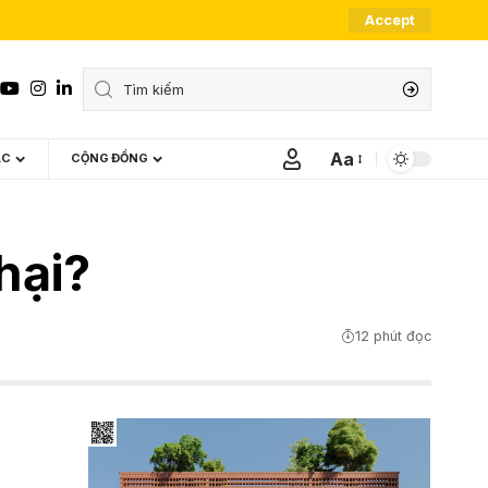
Accept
Aa
ÁC
CỘNG ĐỒNG
Font
Resizer
hại?
12 phút đọc