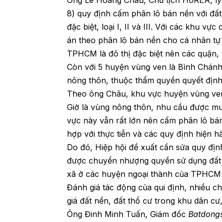
8) quy định cấm phân lô bán nền với đất
đặc biệt, loại I, II và III. Với các khu v
án theo phân lô bán nền cho cá nhân tự
TPHCM là đô thị đặc biệt nên các quận
Còn với 5 huyện vùng ven là Bình Chánh
nông thôn, thuộc thẩm quyền quyết định
Theo ông Châu, khu vực huyện vùng ve
Giờ là vùng nông thôn, nhu cầu được mu
vực này vẫn rất lớn nên cấm phân lô bá
hợp với thực tiễn và các quy định hiện h
Do đó, Hiệp hội đề xuất cần sửa quy địn
được chuyển nhượng quyền sử dụng đất (đ
xã ở các huyện ngoại thành của TPHCM 
Đánh giá tác động của qui định, nhiều ch
giá đất nền, đất thổ cư trong khu dân cư
Ông Đinh Minh Tuấn, Giám đốc
Batdong