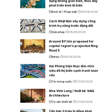
dụng không gian biển, thúc đẩy
phát triển kinh tế biển
Kinh tế / Pháp luật
09/08/2026
Cách Nhật Bản xây dựng công
trình trụ vững trước động đất
Giải pháp
08/08/2026
Around $11 bln proposed for
capital region’s projected Ring
Road 5
News
08/08/2026
Hải Phòng hiện thực tầm nhìn
siêu đô thị biển cạnh tranh toàn
cầu
Tin trong nước
07/08/2026
Nhà Vĩnh Long / thiết kế: NAQ
Architecture
Tư vấn thiết kế
07/08/2026
Cần hơn 3 triệu tỷ đồng phát