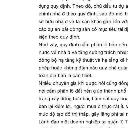
dụng quy định. Theo đó, chủ đầu tư dự 
chỉnh nhà ở theo quy định, sau đó mới 
sở hữu nhà ở và tài sản khác gắn liền vớ
các dự án bất động sản có mục tiêu tái đ
kiện theo quy định.
Như vậy, quy định cấm phân lô bán nền 
nước về nhà ở và tăng cường trách nhiệ
đồng bộ hạ tầng kỹ thuật và hạ tầng xã h
phép hoặc không đảm bảo quy chế quản 
toàn địa bàn là cần thiết.
Nhiều chuyên gia khi được hỏi cũng đồ
nói cấm phân lô đất nền giúp thành phố 
trạng xây dựng bừa bãi, băm nát quy ho
bán lại kiếm lời, người mua ở thực rất í
mức độ tạo đô thị thấp, gây lãng phí tài 
Lãnh đạo một doanh nghiệp tại quận 7, 