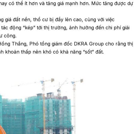
ay có thể ít hơn và tăng giá mạnh hơn. Mức tăng được dự
 giá đất nền, thổ cư bị đẩy lên cao, cùng với việc
ác động “kép” tới thị trường, ảnh hưởng đến chi phí giải
ư công.
õ Hồng Thắng, Phó tổng giám đốc DKRA Group cho rằng thị
nh khoản thấp nên khó có khả năng “sốt” đất.