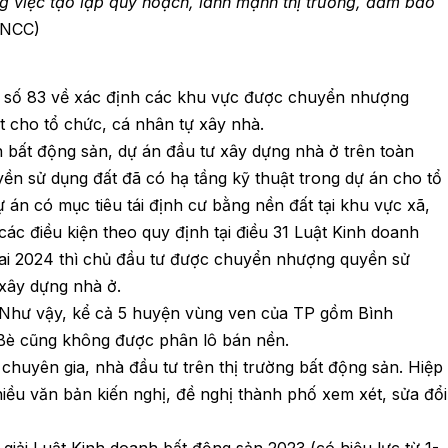
g việc tạo lập quy hoạch, lành mạnh thị trường, đảm bảo
DNCC)
số 83 về xác định các khu vực được chuyển nhượng
t cho tổ chức, cá nhân tự xây nhà.
 bất động sản, dự án đầu tư xây dựng nhà ở trên toàn
sử dụng đất đã có hạ tầng kỹ thuật trong dự án cho tổ
 án có mục tiêu tái định cư bằng nền đất tại khu vực xã,
ác điều kiện theo quy định tại điều 31 Luật Kinh doanh
đai 2024 thì chủ đầu tư được chuyển nhượng quyền sử
 xây dựng nhà ở.
0. Như vậy, kể cả 5 huyện vùng ven của TP gồm Bình
Bè cũng không được phân lô bán nền.
chuyên gia, nhà đầu tư trên thị trường bất động sản. Hiệp
u văn bản kiến nghị, đề nghị thành phố xem xét, sửa đổi
iải Luật Kinh doanh bất động sản 2023 (có hiệu lực từ 1-