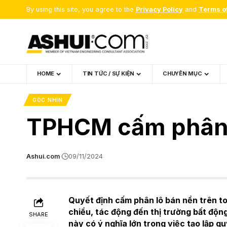
By using this site, you agree to the
Privacy Policy
and
Terms o
HOME
TIN TỨC / SỰ KIỆN
CHUYÊN MỤC
GÓC NHÌN
TPHCM cấm phân l
Ashui.com
09/11/2024
Quyết định cấm phân lô bán nền trên t
chiều, tác động đến thị trường bất độn
SHARE
này có ý nghĩa lớn trong việc tạo lập 