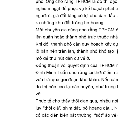
phố. Ông cho rằng TPHCM là đô thị đặc b
nghiêm ngặt để phục vụ kế hoạch phát tr
người ở, giá đất tăng có lợi cho dân đầu
ra những khu đất trống bỏ hoang.
Một chuyên gia cũng cho rằng TPHCM đa
lên quận hoặc thành phố trực thuộc nhằm
Khi đó, thành phố cần quy hoạch xây d
lô bán nền tràn lan, thành phố khó tạo l
mô để thu hút dân cư về ở.
Đồng thuận với quyết định của TPHCM n
Đinh Minh Tuấn cho rằng tại thời điểm nà
vừa trải qua giai đoạn khó khăn. Nếu 
đô thị hóa cao tại các huyện, như trung 
vội.
Thực tế cho thấy thời gian qua, nhiều nơ
lụy “thổi giá”, ghim đất, bỏ hoang đất…
có các diễn biến bất thường, “sốt” ảo về