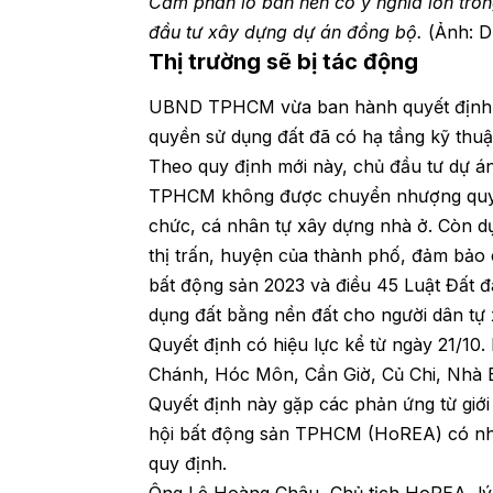
Cấm phân lô bán nền có ý nghĩa lớn tron
đầu tư xây dựng dự án đồng bộ.
(Ảnh: 
Thị trường sẽ bị tác động
UBND TPHCM vừa ban hành quyết định 
quyền sử dụng đất đã có hạ tầng kỹ thuậ
Theo quy định mới này, chủ đầu tư dự án
TPHCM không được chuyển nhượng quyền 
chức, cá nhân tự xây dựng nhà ở. Còn dự
thị trấn, huyện của thành phố, đảm bảo c
bất động sản 2023 và điều 45 Luật Đất 
dụng đất bằng nền đất cho người dân tự
Quyết định có hiệu lực kể từ ngày 21/1
Chánh, Hóc Môn, Cần Giờ, Củ Chi, Nhà 
Quyết định này gặp các phản ứng từ giới 
hội bất động sản TPHCM (HoREA) có nhiề
quy định.
Ông Lê Hoàng Châu, Chủ tịch HoREA, lý g