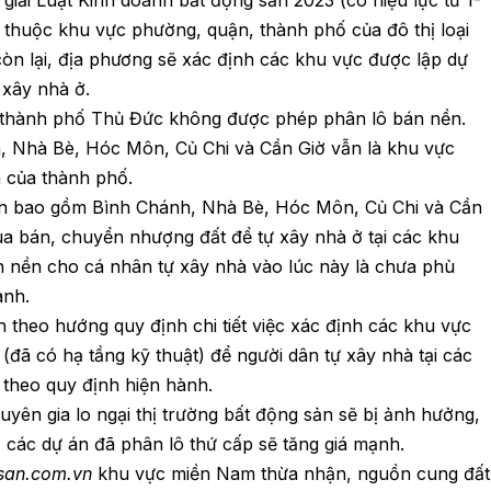
 thuộc khu vực phường, quận, thành phố của đô thị loại
ực còn lại, địa phương sẽ xác định các khu vực được lập dự
 xây nhà ở.
, thành phố Thủ Đức không được phép phân lô bán nền.
, Nhà Bè, Hóc Môn, Củ Chi và Cần Giờ vẫn là khu vực
 của thành phố.
n bao gồm Bình Chánh, Nhà Bè, Hóc Môn, Củ Chi và Cần
a bán, chuyển nhượng đất để tự xây nhà ở tại các khu
n nền cho cá nhân tự xây nhà vào lúc này là chưa phù
ành.
h theo hướng quy định chi tiết việc xác định các khu vực
ã có hạ tầng kỹ thuật) để người dân tự xây nhà tại các
theo quy định hiện hành.
uyên gia lo ngại thị trường bất động sản sẽ bị ảnh hưởng,
, các dự án đã phân lô thứ cấp sẽ tăng giá mạnh.
san.com.vn
khu vực miền Nam thừa nhận, nguồn cung đất