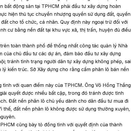
án bất động sản tại TPHCM phải đầu tư xây dựng hoàn
thực hiện thủ tục chuyển nhượng quyền sử dụng đất, quyền
i đất cho tổ chức, cá nhân. Quy định này ngoại trừ đối với
ịnh cư bằng nền đất tại khu vực xã, thị trấn, huyện đủ điều
trên toàn thành phố để thống nhất công tác quản lý Nhà
m của chủ đầu tư các dự án, đảm bảo đầu tư xây dựng
ội; tránh tình trạng người dân tự xây dựng không phép, sai
lý kiến trúc. Sở Xây dựng cho rằng cấm phân lô bán nền
ng tình với quan điểm này của TPHCM. Ông Võ Hồng Thắng
giải quyết được nhiều bất cập, trong đó tránh được tình
ạch. Đất nền phân lô chủ yếu dành cho dân đầu tư mua đi
t. Vì thế, đất nền phân lô không được sử dụng thường xuyên,
nguyên.
TPHCM cũng bày tỏ đồng tình với quyết định của thành