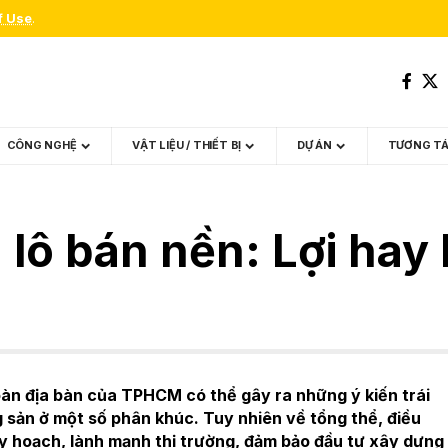
f Use
.
CÔNG NGHỆ
VẬT LIỆU / THIẾT BỊ
DỰ ÁN
TƯƠNG T
ô bán nền: Lợi hay 
oàn địa bàn của TPHCM có thể gây ra những ý kiến trái
g sản ở một số phân khúc. Tuy nhiên về tổng thể, điều
quy hoạch, lành mạnh thị trường, đảm bảo đầu tư xây dựng