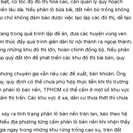
iệt, có tốc độ đô thị hóa cao, cần quản lý quy hoạch
iển lâu dài. Nếu phân lô bừa bãi, đất nền bỏ trống không
 tư chứ không đảm bảo được việc tạo lập các đô thị, dễ tạo
ng trong quá trình lập đề án, đưa các huyện vùng ven
 thúc đẩy quá trình giãn dân từ nội thành ra ngoại thành.
ựng những khu đô thị lớn, hoàn chỉnh đồng bộ. Nếu phân
ập quỹ đất lớn để phát triển các khu đô thị bài bản, quy
hưng chuyên gia vẫn nêu các đề xuất, băn khoăn. Ông
y, quy định có thể chưa phù hợp thực tiễn khi thị trường
cấm phân lô bán nền, TPHCM có thể cấm ở một số khu vực
tâm thị trấn. Các khu vực ở xa, dân cư thưa thớt thì chưa
i xảy ra tình trạng phân lô bán nền tràn lan, kéo theo hệ
 Nhiều địa phương từng cấm phân lô bán nền khi nhận thấy
 giá ngay trong những khu rừng trồng cao su, trên đất