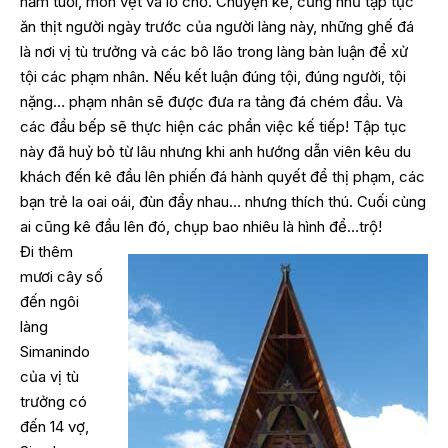
năm tuổi, mòn vẹt và lỗ chỗ. Chuyện kể, cũng như tập tục
ăn thịt người ngày trước của người làng này, những ghế đá
là nơi vị tù trưởng và các bô lão trong làng bàn luận để xử
tội các phạm nhân. Nếu kết luận đúng tội, đúng người, tội
nặng… phạm nhân sẽ được đưa ra tảng đá chém đầu. Và
các đầu bếp sẽ thực hiện các phần việc kế tiếp! Tập tục
này đã huỷ bỏ từ lâu nhưng khi anh hướng dẫn viên kêu du
khách đến kê đầu lên phiến đá hành quyết để thị phạm, các
bạn trẻ la oai oái, đùn đẩy nhau… nhưng thích thú. Cuối cùng
ai cũng kê đầu lên đó, chụp bao nhiêu là hình để…trộ!
Đi thêm
mươi cây số
đến ngôi
làng
Simanindo
của vị tù
trưởng có
đến 14 vợ,