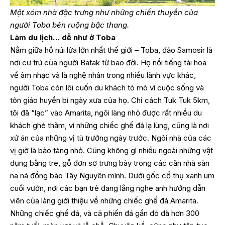
Một xóm nhà đặc trưng như những chiến thuyền của
người Toba bên ruộng bậc thang.
Làm du lịch… dễ như ở Toba
Nằm giữa hồ núi lửa lớn nhất thế giới – Toba, đảo Samosir là
nơi cư trú của người Batak từ bao đời. Họ nổi tiếng tài hoa
về âm nhạc và là nghệ nhân trong nhiều lãnh vực khác,
người Toba còn lôi cuốn du khách tò mò vì cuộc sống và
tôn giáo huyền bí ngày xưa của họ. Chỉ cách Tuk Tuk 5km,
tôi đã “lạc” vào Amarita, ngôi làng nhỏ được rất nhiều du
khách ghé thăm, vì những chiếc ghế đá lạ lùng, cũng là nơi
xử án của những vị tù trưởng ngày trước. Ngôi nhà của các
vị giờ là bảo tàng nhỏ. Cũng không gì nhiều ngoài những vật
dụng bằng tre, gỗ đơn sơ trưng bày trong các căn nhà sàn
na ná đồng bào Tây Nguyên mình. Dưới gốc cổ thụ xanh um
cuối vườn, nơi các bạn trẻ đang lắng nghe anh hướng dẫn
viên của làng giới thiệu về những chiếc ghế đá Amarita.
Những chiếc ghế đá, và cả phiến đá gần đó đã hơn 300