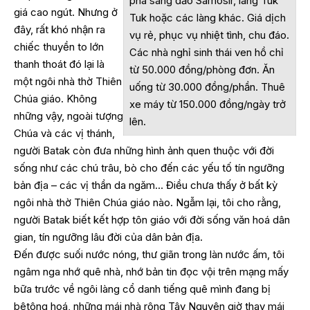
phà sang đảo Samosir, làng Tuk
giá cao ngút. Nhưng ở
Tuk hoặc các làng khác. Giá dịch
đây, rất khó nhận ra
vụ rẻ, phục vụ nhiệt tình, chu đáo.
chiếc thuyền to lớn
Các nhà nghỉ sinh thái ven hồ chỉ
thanh thoát đó lại là
từ 50.000 đồng/phòng đơn. Ăn
một ngôi nhà thờ Thiên
uống từ 30.000 đồng/phần. Thuê
Chúa giáo. Không
xe máy từ 150.000 đồng/ngày trở
những vậy, ngoài tượng
lên.
Chúa và các vị thánh,
người Batak còn đưa những hình ảnh quen thuộc với đời
sống như các chú trâu, bò cho đến các yếu tố tín ngưỡng
bản địa – các vị thần da ngăm… Điều chưa thấy ở bất kỳ
ngôi nhà thờ Thiên Chúa giáo nào. Ngẫm lại, tôi cho rằng,
người Batak biết kết hợp tôn giáo với đời sống văn hoá dân
gian, tín ngưỡng lâu đời của dân bản địa.
Đến được suối nước nóng, thư giãn trong làn nước ấm, tôi
ngâm nga nhớ quê nhà, nhớ bản tin đọc vội trên mạng mấy
bữa trước về ngôi làng cổ danh tiếng quê mình đang bị
bêtông hoá, những mái nhà rông Tây Nguyên giờ thay mái