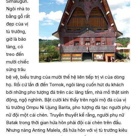
Simalugun.
Ngôi nhà to
bằng gỗ rất
đẹp của vị
tù trưởng,
giờ là bảo
tàng, có
treo đến
mười chiếc
sừng trâu
bệ vệ, biểu trưng của mười thế hệ liên tiếp trị vì của dòng
họ. Rồi cứ lần đi đến Tomok, ngôi làng cuốn hút du khách
bởi những pho tượng đá trên các lăng tẩm, nhà mồ thật sinh
động, ngộ nghĩnh. Bật cười khi thấy trên ngôi mộ đá của vị
tù trưởng Ompu Ni Ujung Barita, pho tượng đá tạc người phụ
nữ đội một cái chén. Truyền thuyết kể rằng, người phụ nữ
Batak trong thời gian hứa hôn phải đội cái chén trên đầu.
Nhưng nàng Anting Malela, đã hứa hôn với vị tù trưởng kiêu