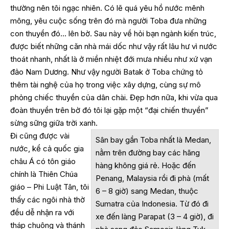
thường nên tôi ngạc nhiên. Có lẽ quá yêu hồ nước mênh
mông, yêu cuộc sống trên đó mà người Toba đưa những
con thuyền đó… lên bờ. Sau này về hỏi bạn ngành kiến trúc,
được biết những căn nhà mái dốc như vậy rất lâu hư vì nước
thoát nhanh, nhất là ở miền nhiệt đới mưa nhiều như xứ vạn
đảo Nam Dương. Như vậy người Batak ở Toba chứng tỏ
thêm tài nghệ của họ trong việc xây dựng, cùng sự mô
phỏng chiếc thuyền của dân chài. Đẹp hơn nữa, khi vừa qua
đoàn thuyền trên bờ đó tôi lại gặp một “đại chiến thuyền”
sừng sững giữa trời xanh.
Đi cũng được vài
Sân bay gần Toba nhất là Medan,
nước, kể cả quốc gia
nằm trên đường bay các hãng
châu Á có tôn giáo
hàng không giá rẻ. Hoặc đến
chính là Thiên Chúa
Penang, Malaysia rồi đi phà (mất
giáo – Phi Luật Tân, tôi
6 – 8 giờ) sang Medan, thuộc
thấy các ngôi nhà thờ
Sumatra của Indonesia. Từ đó đi
đều dễ nhận ra với
xe đến làng Parapat (3 – 4 giờ), đi
tháp chuông và thánh