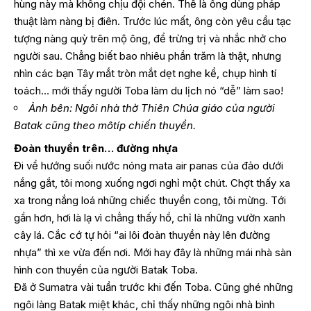
hùng này mà không chịu đội chén. Thế là ông dùng pháp
thuật làm nàng bị điên. Trước lúc mất, ông còn yêu cầu tạc
tượng nàng quỳ trên mộ ông, để trừng trị và nhắc nhở cho
người sau. Chẳng biết bao nhiêu phần trăm là thật, nhưng
nhìn các bạn Tây mắt tròn mắt dẹt nghe kể, chụp hình tí
toách… mới thấy người Toba làm du lịch nó “dễ” làm sao!
Ảnh bên: Ngôi nhà thờ Thiên Chúa giáo của người
Batak cũng theo môtíp chiến thuyền.
Đoàn thuyền trên… đường nhựa
Đi về hướng suối nước nóng mata air panas của đảo dưới
nắng gắt, tôi mong xuống ngơi nghỉ một chút. Chợt thấy xa
xa trong nắng loá những chiếc thuyền cong, tôi mừng. Tới
gần hơn, hơi là lạ vì chẳng thấy hồ, chỉ là những vườn xanh
cây lá. Cắc cớ tự hỏi “ai lôi đoàn thuyền này lên đường
nhựa” thì xe vừa đến nơi. Mới hay đây là những mái nhà sàn
hình con thuyền của người Batak Toba.
Đã ở Sumatra vài tuần trước khi đến Toba. Cũng ghé những
ngôi làng Batak miệt khác, chỉ thấy những ngôi nhà bình