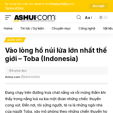
By using this site, you agree to the
Privacy Policy
and
Accept
Terms of Use
.
Aa
Font
Resizer
Home
Tin tức / Sự kiện
Chuyên mục
Công nghệ
Vật liệ
ĐIỂM ĐẾN
Vào lòng hồ núi lửa lớn nhất thế
giới – Toba (Indonesia)
9 phút đọc
Ashui.com
29/07/2012
Đang chạy trên đường trưa chát nắng và rồi mừng thầm khi
thấy trong nắng loá xa kia một đoàn những chiếc thuyền
cong vút. Đến nơi, tôi sững người, té ra là những ngôi nhà
của người Toba, xây mô phỏng theo những chiến thuyền họ