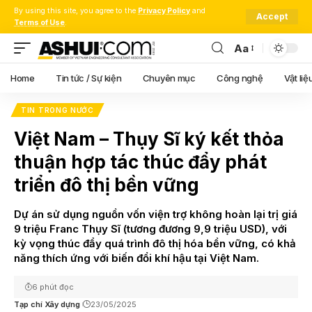
By using this site, you agree to the
Privacy Policy
and
Accept
Terms of Use
.
Aa
Font
Resizer
Home
Tin tức / Sự kiện
Chuyên mục
Công nghệ
Vật liệ
TIN TRONG NƯỚC
Việt Nam – Thụy Sĩ ký kết thỏa
thuận hợp tác thúc đẩy phát
triển đô thị bền vững
Dự án sử dụng nguồn vốn viện trợ không hoàn lại trị giá
9 triệu Franc Thụy Sĩ (tương đương 9,9 triệu USD), với
kỳ vọng thúc đẩy quá trình đô thị hóa bền vững, có khả
năng thích ứng với biến đổi khí hậu tại Việt Nam.
6 phút đọc
Tạp chí Xây dựng
23/05/2025