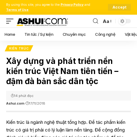
By using this site, you agree to the
Privacy Policy
and
Accept
Terms of Use
.
Aa
Font
Resizer
Home
Tin tức / Sự kiện
Chuyên mục
Công nghệ
Vật liệ
KIẾN TRÚC
Xây dựng và phát triển nền
kiến trúc Việt Nam tiên tiến –
đậm đà bản sắc dân tộc
14 phút đọc
Ashui.com
17/11/2018
Kiến trúc là ngành nghệ thuật tổng hợp. Để tác phẩm kiến
trúc có giá trị phải có lý luận làm nền tảng. Để cộng đồng