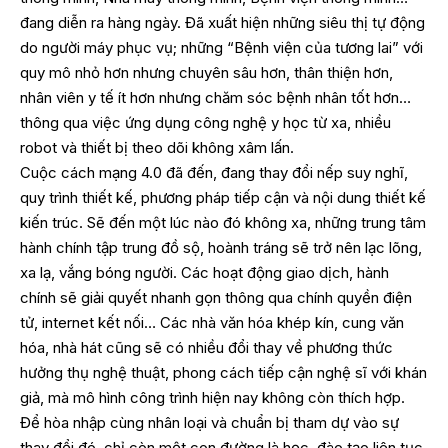
đang diễn ra hàng ngày. Đã xuất hiện những siêu thị tự động
do người máy phục vụ; những “Bệnh viện của tương lai” với
quy mô nhỏ hơn nhưng chuyên sâu hơn, thân thiện hơn,
nhân viên y tế ít hơn nhưng chăm sóc bệnh nhân tốt hơn…
thông qua việc ứng dụng công nghệ y học từ xa, nhiều
robot và thiết bị theo dõi không xâm lấn.
Cuộc cách mạng 4.0 đã đến, đang thay đổi nếp suy nghĩ,
quy trình thiết kế, phương pháp tiếp cận và nội dung thiết kế
kiến trúc. Sẽ đến một lúc nào đó không xa, những trung tâm
hành chính tập trung đồ sộ, hoành tráng sẽ trở nên lạc lõng,
xa lạ, vắng bóng người. Các hoạt động giao dịch, hành
chính sẽ giải quyết nhanh gọn thông qua chính quyền điện
tử, internet kết nối… Các nhà văn hóa khép kín, cung văn
hóa, nhà hát cũng sẽ có nhiều đổi thay về phương thức
hưởng thụ nghệ thuật, phong cách tiếp cận nghệ sĩ với khán
giả, mà mô hình công trình hiện nay không còn thích hợp.
Để hòa nhập cùng nhân loại và chuẩn bị tham dự vào sự
thay đổi đó, chỉ còn một con đường là học, đào tạo liên tục,