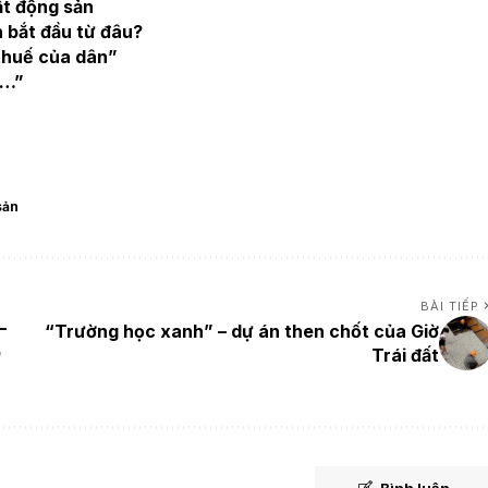
ất động sản
 bắt đầu từ đâu?
thuế của dân”
à…”
sản
BÀI TIẾP
–
“Trường học xanh” – dự án then chốt của Giờ
ô
Trái đất
Bình luận