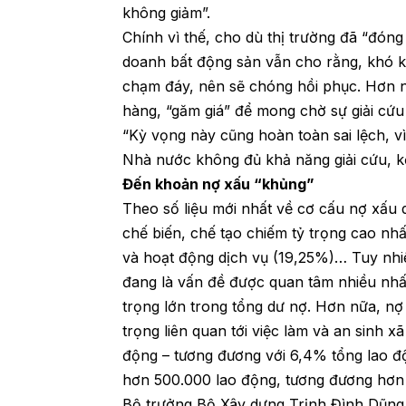
không giảm”.
Chính vì thế, cho dù thị trường đã “đóng
doanh bất động sản vẫn cho rằng, khó khă
chạm đáy, nên sẽ chóng hồi phục. Hơn n
hàng, “găm giá” để mong chờ sự giải cứ
“Kỳ vọng này cũng hoàn toàn sai lệch, vì
Nhà nước không đủ khả năng giải cứu, 
Đến khoản nợ xấu “khủng”
Theo số liệu mới nhất về cơ cấu nợ xấu
chế biến, chế tạo chiếm tỷ trọng cao nhấ
và hoạt động dịch vụ (19,25%)… Tuy nhiên
đang là vấn đề được quan tâm nhiều nhất
trọng lớn trong tổng dư nợ. Hơn nữa, nợ
trọng liên quan tới việc làm và an sinh x
động – tương đương với 6,4% tổng lao độ
hơn 500.000 lao động, tương đương hơn 
Bộ trưởng Bộ Xây dựng Trịnh Đình Dũng c