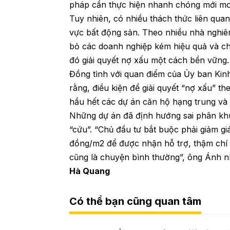
pháp cần thực hiện nhanh chóng mới mong
Tuy nhiên, có nhiều thách thức liên quan
vực bất động sản. Theo nhiều nhà nghiên 
bỏ các doanh nghiệp kém hiệu quả và c
đó giải quyết nợ xấu một cách bền vững.
Đồng tình với quan điểm của Ủy ban Kinh
rằng, điều kiện để giải quyết “nợ xấu” t
hầu hết các dự án căn hộ hạng trung v
Những dự án đã định hướng sai phân khú
“cứu”. “Chủ đầu tư bắt buộc phải giảm gi
đồng/m2 để được nhận hỗ trợ, thậm chí b
cũng là chuyện bình thường”, ông Ánh 
Hà Quang
Có thể bạn cũng quan tâm