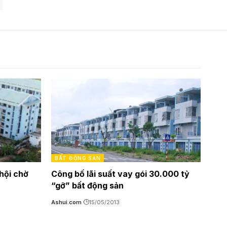
BẤT ĐỘNG SẢN
hội chờ
Công bố lãi suất vay gói 30.000 tỷ
“gỡ” bất động sản
Ashui.com
15/05/2013