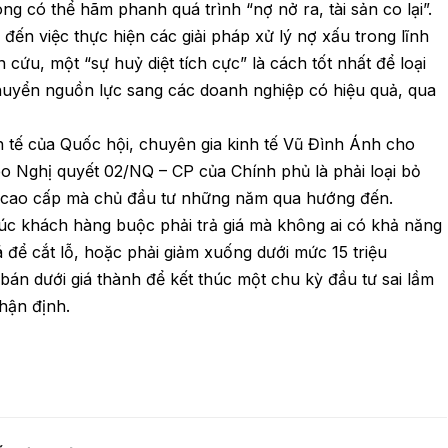
 có thể hãm phanh quá trình “nợ nở ra, tài sản co lại”.
 đến việc thực hiện các giải pháp xử lý nợ xấu trong lĩnh
cứu, một “sự huỷ diệt tích cực” là cách tốt nhất để loại
huyển nguồn lực sang các doanh nghiệp có hiệu quả, qua
 tế của Quốc hội, chuyên gia kinh tế Vũ Đình Ánh cho
heo Nghị quyết 02/NQ – CP của Chính phủ là phải loại bỏ
à cao cấp mà chủ đầu tư những năm qua hướng đến.
c khách hàng buộc phải trả giá mà không ai có khả năng
á để cắt lỗ, hoặc phải giảm xuống dưới mức 15 triệu
án dưới giá thành để kết thúc một chu kỳ đầu tư sai lầm
nhận định.