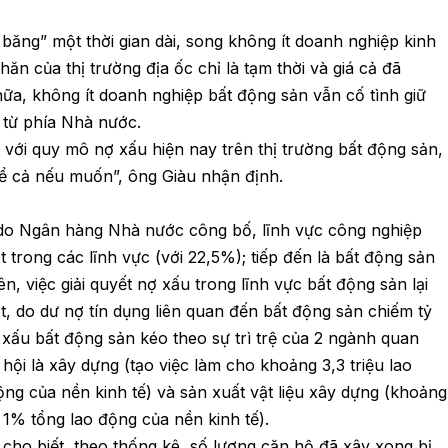
 băng” một thời gian dài, song không ít doanh nghiệp kinh
n của thị trường địa ốc chỉ là tạm thời và giá cả đã
ữa, không ít doanh nghiệp bất động sản vẫn cố tình giữ
u từ phía Nhà nước.
 với quy mô nợ xấu hiện nay trên thị trường bất động sản,
kể cả nếu muốn”, ông Giàu nhận định.
 do Ngân hàng Nhà nước công bố, lĩnh vực công nghiệp
t trong các lĩnh vực (với 22,5%); tiếp đến là bất động sản
, việc giải quyết nợ xấu trong lĩnh vực bất động sản lại
, do dư nợ tín dụng liên quan đến bất động sản chiếm tỷ
 xấu bất động sản kéo theo sự trì trệ của 2 ngành quan
ã hội là xây dựng (tạo việc làm cho khoảng 3,3 triệu lao
ng của nền kinh tế) và sản xuất vật liệu xây dựng (khoảng
1% tổng lao động của nền kinh tế).
ho biết, theo thống kê, số lượng căn hộ đã xây xong bị