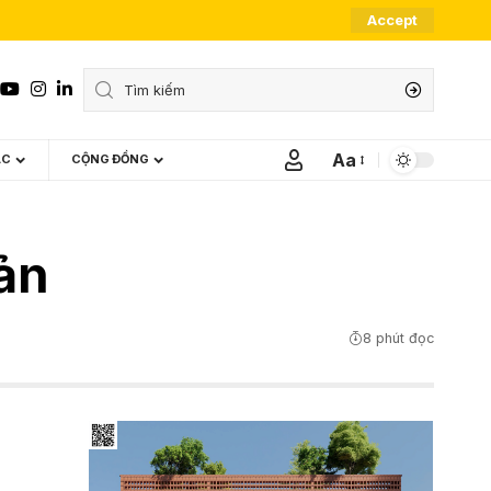
Accept
Aa
ÁC
CỘNG ĐỒNG
Font
Resizer
sản
8 phút đọc