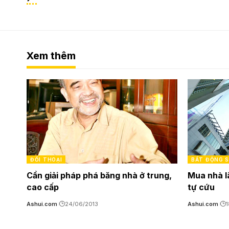
Xem thêm
ĐỐI THOẠI
BẤT ĐỘNG 
Cần giải pháp phá băng nhà ở trung,
Mua nhà l
cao cấp
tự cứu
Ashui.com
24/06/2013
Ashui.com
1