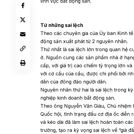
lĩnh vực bất động sản.
Từ những sai lệch
Theo các chuyên gia của Ủy ban Kinh tế 
động sản xuất phát từ 2 nguyên nhân.
Thứ nhất là sai lệch lớn trong quan hệ 
ở. Nguồn cung các sản phẩm nhà ở hạng
cấp, với giá trị cao chiếm tỷ trọng lớn và
với cơ cấu của cầu, được chi phối bởi n
dân của đông đảo người dân.
Nguyên nhân thứ hai là sai lệch trong k
nghiệp kinh doanh bất động sản.
Theo ông Nguyễn Văn Giàu, Chủ nhiệm Ủ
Quốc hội, tình trạng đầu cơ địa ốc diễn r
và kéo dài đã làm sai lệch hoàn toàn các 
trường, tạo ra kỳ vọng sai lệch về “giá đ