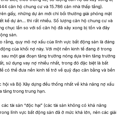
.444 căn hộ chung cư và 15.786 căn nhà thấp tầng).
ên giấy, những dự án mới chỉ bồi thường giải phóng mặt
hiết kế dự án… thì rất nhiều. Số lượng căn hộ chung cư và
ng chục lần so với số căn hộ đã xây xong bị tồn và đây
động sản.
cho rằng, quy mô nợ xấu của lĩnh vực bất động sản là đáng
 động của khối nợ này. Với một nền kinh tế đang ở trong
ợ sau một giai đoạn tăng trưởng nóng dựa trên tăng trưởng
ất, sử dụng vay nợ nhiều nhất, trong đó đặc biệt là bất
ể có thể đưa nền kinh tế trở về quỹ đạo cân bằng và bền
c hội và Bộ Xây dựng đều thống nhất về khả năng nợ xấu
ia tăng trong trung hạn.
ô các tài sản “độc hại” (các tài sản không có khả năng
trong lĩnh vực bất động sản đã ở mức khá lớn, nên các giải