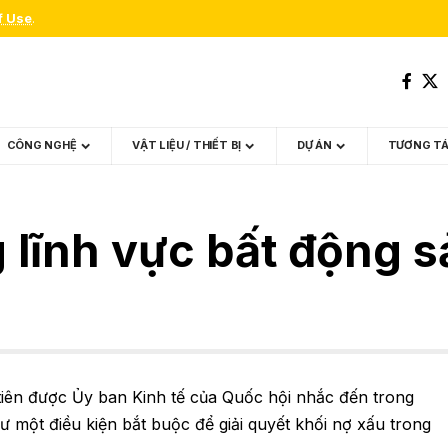
f Use
.
CÔNG NGHỆ
VẬT LIỆU / THIẾT BỊ
DỰ ÁN
TƯƠNG T
g lĩnh vực bất động 
u tiên được Ủy ban Kinh tế của Quốc hội nhắc đến trong
ư một điều kiện bắt buộc để giải quyết khối nợ xấu trong