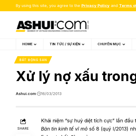
By using this site, you agree to the
Privacy Policy
and
Terms o
HOME
TIN TỨC / SỰ KIỆN
CHUYÊN MỤC
BẤT ĐỘNG SẢN
Xử lý nợ xấu tron
Ashui.com
16/03/2013
Khái niệm “sự huỷ diệt tích cực” lần đầ
Bản tin kinh tế vĩ mô
số 8 (quý I/2013) nh
SHARE