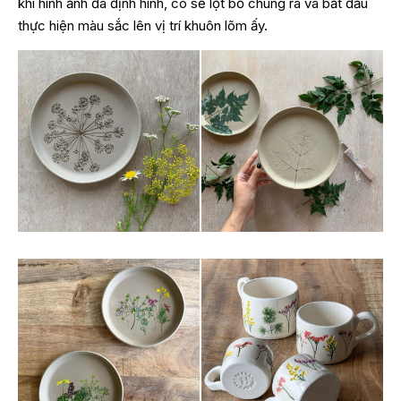
khi hình ảnh đã định hình, cô sẽ lột bỏ chúng ra và bắt đầu
thực hiện màu sắc lên vị trí khuôn lõm ấy.