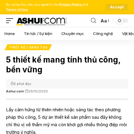
By using this site, you agree to the
Privacy Policy
and
Accept
Terms of Use
.
Aa
Font
Resizer
Home
Tin tức / Sự kiện
Chuyên mục
Công nghệ
Vật liệ
THIẾT KẾ / SÁNG TẠO
5 thiết kế mang tính thủ công,
bền vững
5 phút đọc
Ashui.com
26/10/2020
Lấy cảm hứng từ thiên nhiên hoặc sáng tác theo phương
pháp thủ công, 5 dự án thiết kế sản phẩm sau đây không
chỉ thú vị về thẩm mỹ mà còn khơi gợi nhiều thông điệp môi
trường ý nghĩa.