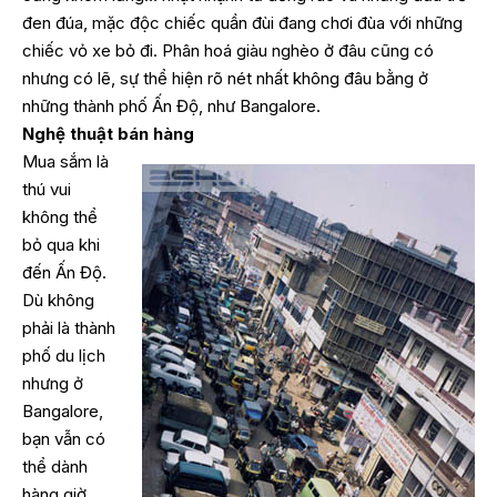
đen đúa, mặc độc chiếc quần đùi đang chơi đùa với những
chiếc vỏ xe bỏ đi. Phân hoá giàu nghèo ở đâu cũng có
nhưng có lẽ, sự thể hiện rõ nét nhất không đâu bằng ở
những thành phố Ấn Độ, như Bangalore.
Nghệ thuật bán hàng
Mua sắm là
thú vui
không thể
bỏ qua khi
đến Ấn Độ.
Dù không
phải là thành
phố du lịch
nhưng ở
Bangalore,
bạn vẫn có
thể dành
hàng giờ