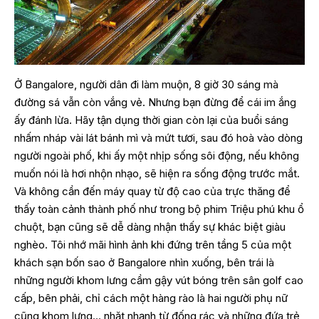
Ở Bangalore, người dân đi làm muộn, 8 giờ 30 sáng mà
đường sá vẫn còn vắng vẻ. Nhưng bạn đừng để cái im ắng
ấy đánh lừa. Hãy tận dụng thời gian còn lại của buổi sáng
nhấm nháp vài lát bánh mì và mứt tươi, sau đó hoà vào dòng
người ngoài phố, khi ấy một nhịp sống sôi động, nếu không
muốn nói là hơi nhộn nhạo, sẽ hiện ra sống động trước mắt.
Và không cần đến máy quay từ độ cao của trực thăng để
thấy toàn cảnh thành phố như trong bộ phim Triệu phú khu ổ
chuột, bạn cũng sẽ dễ dàng nhận thấy sự khác biệt giàu
nghèo. Tôi nhớ mãi hình ảnh khi đứng trên tầng 5 của một
khách sạn bốn sao ở Bangalore nhìn xuống, bên trái là
những người khom lưng cầm gậy vút bóng trên sân golf cao
cấp, bên phải, chỉ cách một hàng rào là hai người phụ nữ
cũng khom lưng… nhặt nhạnh từ đống rác và những đứa trẻ