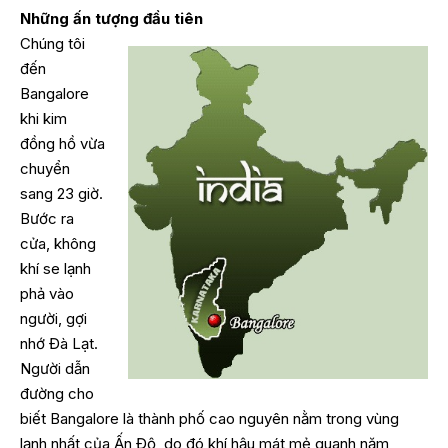
Những ấn tượng đầu tiên
Chúng tôi
đến
Bangalore
khi kim
đồng hồ vừa
chuyển
sang 23 giờ.
Bước ra
cửa, không
khí se lạnh
phả vào
người, gợi
nhớ Đà Lạt.
Người dẫn
đường cho
biết Bangalore là thành phố cao nguyên nằm trong vùng
lạnh nhất của Ấn Độ, do đó khí hậu mát mẻ quanh năm,