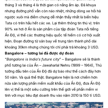
tháng 3 và tháng 4 là thời gian có nắng ấm áp. Đã khuya
nhưng đường phố vẫn còn náo nhiệt, những dòng xe hối hả
ngược xuôi mà điểm chung dễ nhận thấy nhất là biển hiệu
Tata có trên hầu hết các xe. Lại thêm thông tin thú vị: trên
90% xe hơi ở Ấn là sản phẩm của tập đoàn Tata nổi tiếng
Ấn Độ, vì thế các thương hiệu quốc tế hiếm có cơ hội xuất
hiện. Đoạn đường từ sân bay về trung tâm thành phố dài
khoảng 30km nhưng chúng tôi chỉ phải trả khoảng 3 USD.
Bangalore – tương lai đã được dự đoán
“
Bangalore is India’s future city
” – Bangalore sẽ là thành
phố tương lai của Ấn – Jawaharlal Nehru (1899 – 1964), Thủ
tướng đầu tiên của Ấn Độ đã dự báo như thế cách đây hơn
50 năm. Và quả thế thật. Bangalore hiện là nơi chiếm hơn
nửa sản lượng phần mềm xuất khẩu của Ấn Độ, đưa Ấn Độ
lên vị thế là một siêu cường trên thế giới về phần mềm vi
tính với mục tiêu đạt doanh thu vào năm 2010 là 150 tỉ USD.