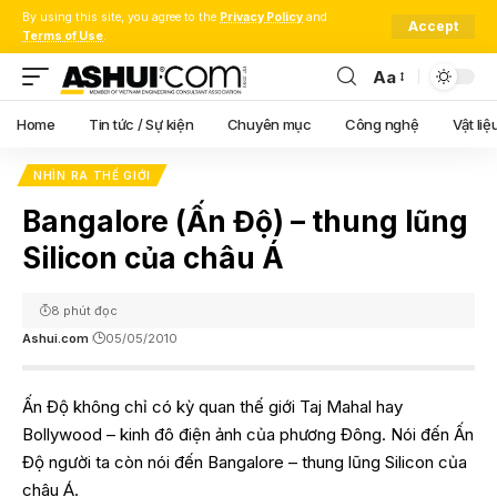
By using this site, you agree to the
Privacy Policy
and
Accept
Terms of Use
.
Aa
Font
Resizer
Home
Tin tức / Sự kiện
Chuyên mục
Công nghệ
Vật liệ
NHÌN RA THẾ GIỚI
Bangalore (Ấn Độ) – thung lũng
Silicon của châu Á
8 phút đọc
Ashui.com
05/05/2010
Ấn Độ không chỉ có kỳ quan thế giới Taj Mahal hay
Bollywood – kinh đô điện ảnh của phương Đông. Nói đến Ấn
Độ người ta còn nói đến Bangalore – thung lũng Silicon của
châu Á.