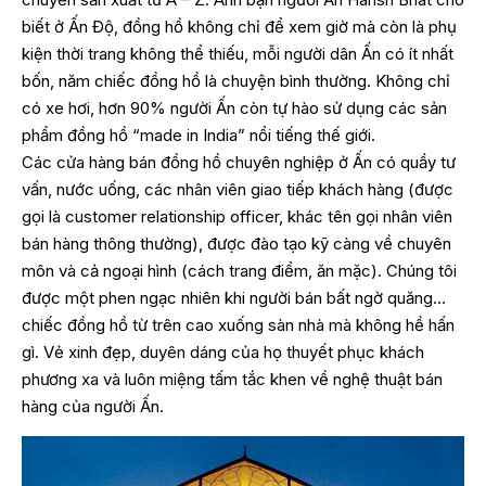
biết ở Ấn Độ, đồng hồ không chỉ để xem giờ mà còn là phụ
kiện thời trang không thể thiếu, mỗi người dân Ấn có ít nhất
bốn, năm chiếc đồng hồ là chuyện bình thường. Không chỉ
có xe hơi, hơn 90% người Ấn còn tự hào sử dụng các sản
phẩm đồng hồ “made in India” nổi tiếng thế giới.
Các cửa hàng bán đồng hồ chuyên nghiệp ở Ấn có quầy tư
vấn, nước uống, các nhân viên giao tiếp khách hàng (được
gọi là customer relationship officer, khác tên gọi nhân viên
bán hàng thông thường), được đào tạo kỹ càng về chuyên
môn và cả ngoại hình (cách trang điểm, ăn mặc). Chúng tôi
được một phen ngạc nhiên khi người bán bất ngờ quăng…
chiếc đồng hồ từ trên cao xuống sàn nhà mà không hề hấn
gì. Vẻ xinh đẹp, duyên dáng của họ thuyết phục khách
phương xa và luôn miệng tấm tắc khen về nghệ thuật bán
hàng của người Ấn.