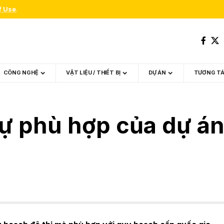
f Use
.
CÔNG NGHỆ
VẬT LIỆU / THIẾT BỊ
DỰ ÁN
TƯƠNG T
ự phù hợp của dự án