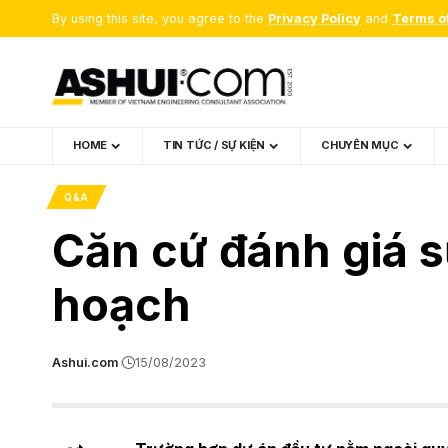
By using this site, you agree to the
Privacy Policy
and
Terms o
HOME
TIN TỨC / SỰ KIỆN
CHUYÊN MỤC
Q&A
Căn cứ đánh giá s
hoạch
Ashui.com
15/08/2023