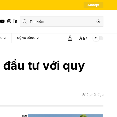
Accept
Aa
ÁC
CỘNG ĐỒNG
Font
Resizer
 đầu tư với quy
12 phút đọc