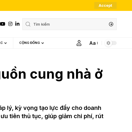
Accept
Aa
ÁC
CỘNG ĐỒNG
Font
Resizer
guồn cung nhà ở
p lý, kỳ vọng tạo lực đẩy cho doanh
u tiên thủ tục, giúp giảm chi phí, rút