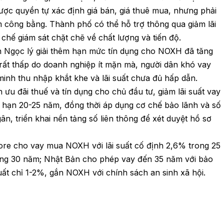
ược quyền tự xác định giá bán, giá thuê mua, nhưng phải
 công bằng. Thành phố có thể hỗ trợ thông qua giảm lãi
 chế giám sát chặt chẽ về chất lượng và tiến độ.
ch Ngọc lý giải thêm hạn mức tín dụng cho NOXH đã tăng
 rất thấp do doanh nghiệp ít mặn mà, người dân khó vay
minh thu nhập khắt khe và lãi suất chưa đủ hấp dẫn.
 ưu đãi thuế và tín dụng cho chủ đầu tư, giảm lãi suất vay
hạn 20-25 năm, đồng thời áp dụng cơ chế bảo lãnh và số
ân, triển khai nền tảng số liên thông để xét duyệt hồ sơ
ore cho vay mua NOXH với lãi suất cố định 2,6% trong 25
ong 30 năm; Nhật Bản cho phép vay đến 35 năm với bảo
uất chỉ 1-2%, gắn NOXH với chính sách an sinh xã hội.