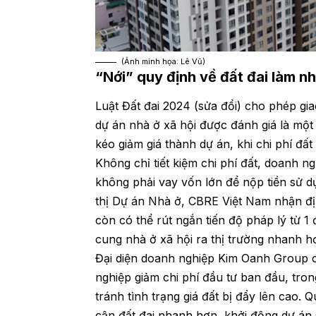
(Ảnh minh họa: Lê Vũ)
“Nới” quy định về đất đai làm nh
Luật Đất đai 2024 (sửa đổi) cho phép gia
dự án nhà ở xã hội được đánh giá là một
kéo giảm giá thành dự án, khi chi phí đấ
Không chỉ tiết kiệm chi phí đất, doanh n
không phải vay vốn lớn để nộp tiền sử 
thị Dự án Nhà ở, CBRE Việt Nam nhận địn
còn có thể rút ngắn tiến độ pháp lý từ 1
cung nhà ở xã hội ra thị trường nhanh h
Đại diện doanh nghiệp Kim Oanh Group ch
nghiệp giảm chi phí đầu tư ban đầu, tron
tránh tình trạng giá đất bị đẩy lên cao. 
cận đất đai nhanh hơn, khởi động dự án