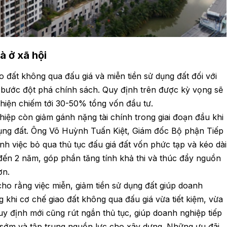
à ở xã hội
o đất không qua đấu giá và miễn tiền sử dụng đất đối với
 bước đột phá chính sách. Quy định trên được kỳ vọng sẽ
t hiện chiếm tới 30-50% tổng vốn đầu tư.
ghiệp còn giảm gánh nặng tài chính trong giai đoạn đầu khi
dụng đất. Ông Võ Huỳnh Tuấn Kiệt, Giám đốc Bộ phận Tiếp
h việc bỏ qua thủ tục đấu giá đất vốn phức tạp và kéo dài
 đến 2 năm, góp phần tăng tính khả thi và thúc đẩy nguồn
ơn.
o rằng việc miễn, giảm tiền sử dụng đất giúp doanh
g khi cơ chế giao đất không qua đấu giá vừa tiết kiệm, vừa
Quy định mới cũng rút ngắn thủ tục, giúp doanh nghiệp tiếp
 sớm và tập trung nguồn lực cho xây dựng. Những ưu đãi