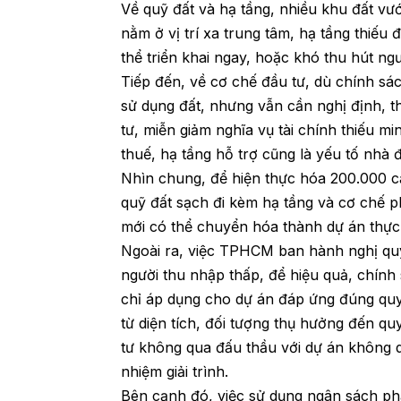
Về quỹ đất và hạ tầng, nhiều khu đất v
nằm ở vị trí xa trung tâm, hạ tầng thiế
thể triển khai ngay, hoặc khó thu hút ng
Tiếp đến, về cơ chế đầu tư, dù chính sá
sử dụng đất, nhưng vẫn cần nghị định, t
tư, miễn giảm nghĩa vụ tài chính thiếu mi
thuế, hạ tầng hỗ trợ cũng là yếu tố nhà 
Nhìn chung, để hiện thực hóa 200.000 
quỹ đất sạch đi kèm hạ tầng và cơ chế ph
mới có thể chuyển hóa thành dự án thực t
Ngoài ra, việc TPHCM ban hành nghị quy
người thu nhập thấp, để hiệu quả, chính 
chỉ áp dụng cho dự án đáp ứng đúng quy
từ diện tích, đối tượng thụ hưởng đến q
tư không qua đấu thầu với dự án không 
nhiệm giải trình.
Bên cạnh đó, việc sử dụng ngân sách phả