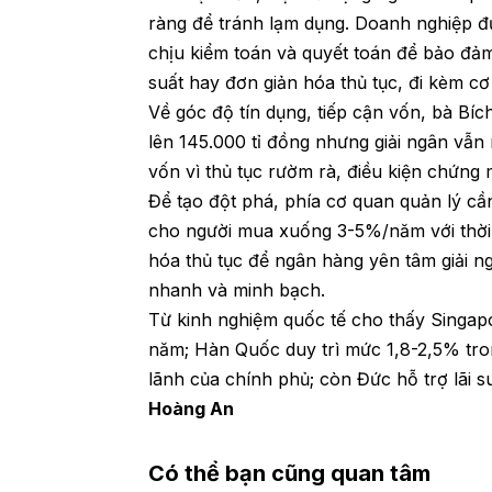
ràng để tránh lạm dụng. Doanh nghiệp đ
chịu kiểm toán và quyết toán để bảo đảm
suất hay đơn giản hóa thủ tục, đi kèm cơ
Về góc độ tín dụng, tiếp cận vốn, bà Bí
lên 145.000 tỉ đồng nhưng giải ngân vẫn
vốn vì thủ tục rườm rà, điều kiện chứng 
Để tạo đột phá, phía cơ quan quản lý cần
cho người mua xuống 3-5%/năm với thời 
hóa thủ tục để ngân hàng yên tâm giải ng
nhanh và minh bạch.
Từ kinh nghiệm quốc tế cho thấy Singap
năm; Hàn Quốc duy trì mức 1,8-2,5% tr
lãnh của chính phủ; còn Đức hỗ trợ lãi s
Hoàng An
Có thể bạn cũng quan tâm