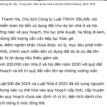
 không đủ cầu. Trong ảnh: Một dự án nhà ở xã hội ở Bình Dương. (Ảnh: N.K)
n Thanh Hà, Chủ tịch Công ty Luật TNHH SBLAW, nói
 miễn toàn bộ tiền sử dụng đất cho dự án nhà ở xã hội
ớng mắc về quy hoạch, thủ tục phê duyệt, hạ tầng đi kèm,
đúng đối tượng vẫn cần tiếp tục tháo gỡ.
các điểm nghẽn khác chưa được xử lý, mục tiêu phát triển
hời, chính sách miễn tiền sử dụng đất dù là ưu đãi lớn
c bị lợi dụng nếu thiếu giám sát.
nh 200.000 căn nhà ở xã hội đến năm 2030 với quỹ đất
 hoạch và bố trí quỹ đất vẫn tồn tại những vướng mắc
Luật Đất đai 2024 và Luật Nhà ở 2023 đã bổ sung nguyên
 nhưng việc cụ thể hóa vào quy hoạch cấp tỉnh, cấp huyện
 quy hoạch chưa xác định rõ vị trí, diện tích dành cho
 chỉ dừng ở mức tổng thể.