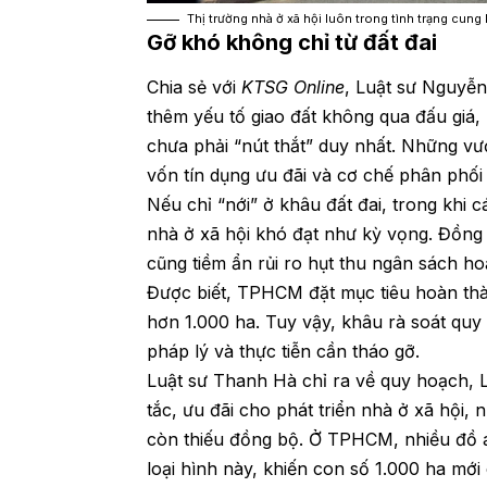
Thị trường nhà ở xã hội luôn trong tình trạng cung
Gỡ khó không chỉ từ đất đai
Chia sẻ với
KTSG Online
, Luật sư Nguyễ
thêm yếu tố giao đất không qua đấu giá,
chưa phải “nút thắt” duy nhất. Những vư
vốn tín dụng ưu đãi và cơ chế phân phối 
Nếu chỉ “nới” ở khâu đất đai, trong khi 
nhà ở xã hội khó đạt như kỳ vọng. Đồng t
cũng tiềm ẩn rủi ro hụt thu ngân sách hoặ
Được biết, TPHCM đặt mục tiêu hoàn thà
hơn 1.000 ha. Tuy vậy, khâu rà soát quy
pháp lý và thực tiễn cần tháo gỡ.
Luật sư Thanh Hà chỉ ra về quy hoạch, 
tắc, ưu đãi cho phát triển nhà ở xã hội,
còn thiếu đồng bộ. Ở TPHCM, nhiều đồ án
loại hình này, khiến con số 1.000 ha mới