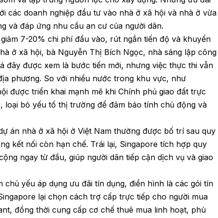
với các doanh nghiệp đầu tư vào nhà ở xã hội và nhà ở vừa
ng và đáp ứng nhu cầu an cư của người dân.
 giảm 7-20% chi phí đầu vào, rút ngắn tiến độ và khuyến
nhà ở xã hội, bà Nguyễn Thị Bích Ngọc, nhà sáng lập công
 đây được xem là bước tiến mới, nhưng việc thực thi vẫn
địa phương. So với nhiều nước trong khu vực, như
hội được triển khai mạnh mẽ khi Chính phủ giao đất trực
, loại bỏ yếu tố thị trường để đảm bảo tính chủ động và
dự án nhà ở xã hội ở Việt Nam thường được bố trí sau quy
g kết nối còn hạn chế. Trái lại, Singapore tích hợp quy
ng ngay từ đầu, giúp người dân tiếp cận dịch vụ và giao
 chủ yếu áp dụng ưu đãi tín dụng, điển hình là các gói tín
Singapore lại chọn cách trợ cấp trực tiếp cho người mua
nt, đồng thời cung cấp cơ chế thuê mua linh hoạt, phù