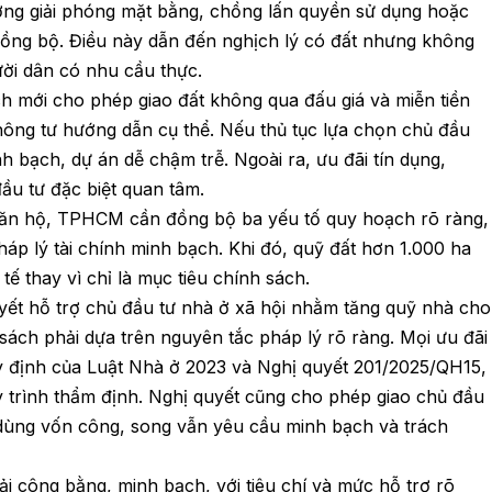
ướng giải phóng mặt bằng, chồng lấn quyền sử dụng hoặc
u đồng bộ. Điều này dẫn đến nghịch lý có đất nhưng không
ười dân có nhu cầu thực.
ch mới cho phép giao đất không qua đấu giá và miễn tiền
hông tư hướng dẫn cụ thể. Nếu thủ tục lựa chọn chủ đầu
nh bạch, dự án dễ chậm trễ. Ngoài ra, ưu đãi tín dụng,
đầu tư đặc biệt quan tâm.
căn hộ, TPHCM cần đồng bộ ba yếu tố quy hoạch rõ ràng,
áp lý tài chính minh bạch. Khi đó, quỹ đất hơn 1.000 ha
ế thay vì chỉ là mục tiêu chính sách.
ết hỗ trợ chủ đầu tư nhà ở xã hội nhằm tăng quỹ nhà cho
sách phải dựa trên nguyên tắc pháp lý rõ ràng. Mọi ưu đãi
 định của Luật Nhà ở 2023 và Nghị quyết 201/2025/QH15,
uy trình thẩm định. Nghị quyết cũng cho phép giao chủ đầu
dùng vốn công, song vẫn yêu cầu minh bạch và trách
i công bằng, minh bạch, với tiêu chí và mức hỗ trợ rõ