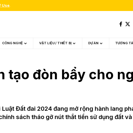
f Use
.
CÔNG NGHỆ
VẬT LIỆU / THIẾT BỊ
DỰ ÁN
TƯƠNG T
ên tạo đòn bẩy cho n
 Luật Đất đai 2024 đang mở rộng hành lang phá
hính sách tháo gỡ nút thắt tiền sử dụng đất và ư