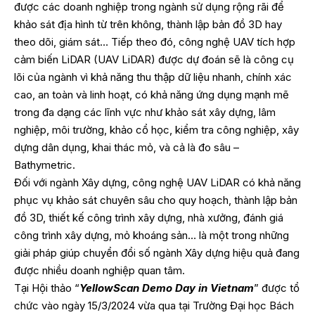
được các doanh nghiệp trong ngành sử dụng rộng rãi để
khảo sát địa hình từ trên không, thành lập bản đồ 3D hay
theo dõi, giám sát… Tiếp theo đó, công nghệ UAV tích hợp
cảm biến LiDAR (UAV LiDAR) được dự đoán sẽ là công cụ
lõi của ngành vì khả năng thu thập dữ liệu nhanh, chính xác
cao, an toàn và linh hoạt, có khả năng ứng dụng mạnh mẽ
trong đa dạng các lĩnh vực như khảo sát xây dựng, lâm
nghiệp, môi trường, khảo cổ học, kiểm tra công nghiệp, xây
dựng dân dụng, khai thác mỏ, và cả là đo sâu –
Bathymetric.
Đối với ngành Xây dựng, công nghệ UAV LiDAR có khả năng
phục vụ khảo sát chuyên sâu cho quy hoạch, thành lập bản
đồ 3D, thiết kế công trình xây dựng, nhà xưởng, đánh giá
công trình xây dựng, mỏ khoáng sản… là một trong những
giải pháp giúp chuyển đổi số ngành Xây dựng hiệu quả đang
được nhiều doanh nghiệp quan tâm.
Tại Hội thảo “
YellowScan Demo Day in Vietnam
” được tổ
chức vào ngày 15/3/2024 vừa qua tại Trường Đại học Bách