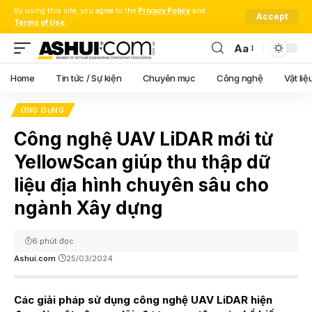
By using this site, you agree to the
Privacy Policy
and
Accept
Terms of Use
.
Aa
Font
Resizer
Home
Tin tức / Sự kiện
Chuyên mục
Công nghệ
Vật liệ
ỨNG DỤNG
Công nghệ UAV LiDAR mới từ
YellowScan giúp thu thập dữ
liệu địa hình chuyên sâu cho
ngành Xây dựng
6 phút đọc
Ashui.com
25/03/2024
Các giải pháp sử dụng công nghệ UAV LiDAR hiện