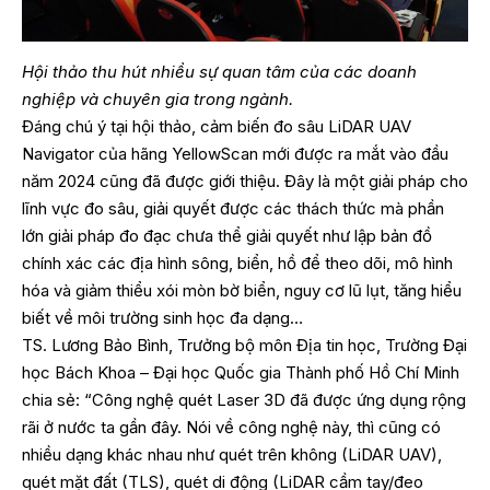
Hội thảo thu hút nhiều sự quan tâm của các doanh
nghiệp và chuyên gia trong ngành.
Đáng chú ý tại hội thảo, cảm biến đo sâu LiDAR UAV
Navigator của hãng YellowScan mới được ra mắt vào đầu
năm 2024 cũng đã được giới thiệu. Đây là một giải pháp cho
lĩnh vực đo sâu, giải quyết được các thách thức mà phần
lớn giải pháp đo đạc chưa thể giải quyết như lập bản đồ
chính xác các địa hình sông, biển, hồ để theo dõi, mô hình
hóa và giảm thiểu xói mòn bờ biển, nguy cơ lũ lụt, tăng hiểu
biết về môi trường sinh học đa dạng…
TS. Lương Bảo Bình, Trưởng bộ môn Địa tin học, Trường Đại
học Bách Khoa – Đại học Quốc gia Thành phố Hồ Chí Minh
chia sẻ: “Công nghệ quét Laser 3D đã được ứng dụng rộng
rãi ở nước ta gần đây. Nói về công nghệ này, thì cũng có
nhiều dạng khác nhau như quét trên không (LiDAR UAV),
quét mặt đất (TLS), quét di động (LiDAR cầm tay/đeo